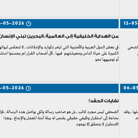
-05-2026
12-05
من الهداية الخليفية إلى العالمية..البحرين تبني الإنسان
‬أو‭ ‬توجيهها‭ ‬نحو‭
-05-2026
06-0
نفايات الحقد!
‬الاستقرار‭ ‬لا‭ ‬يتحقق‭ ‬إلا‭ ‬بوجود‭ ‬