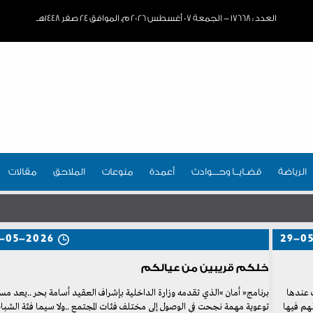
العدد : ١٧٦٦٨ - الجمعة ٠٧ أغسطس ٢٠٢٦ م، الموافق ٢٤ صفر ١٤٤٨هـ
الرياضة
قضـايــا وحـــوادث
أعمدة
منوعات
الملاحق
مقالات
-05-2026
29-0
خلكم قريبين من عيالكم