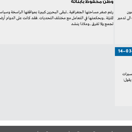
وطن محفوظ بأبنائه
‬تجمع‭ ‬ولا‭ ‬تفرق‭.. ‬وملاذا‭ ‬ينشد‭
14-03
‬بشكل‭ ‬يومي‭.. ‬فيما‭ ‬تصدر‭ ‬عنه‭ ‬في‭ ‬المقابل‭ ‬تصريحات‭ ‬غريبة‭ ‬ومتناقضة‭.. ‬فمرة‭ ‬يقول‭: