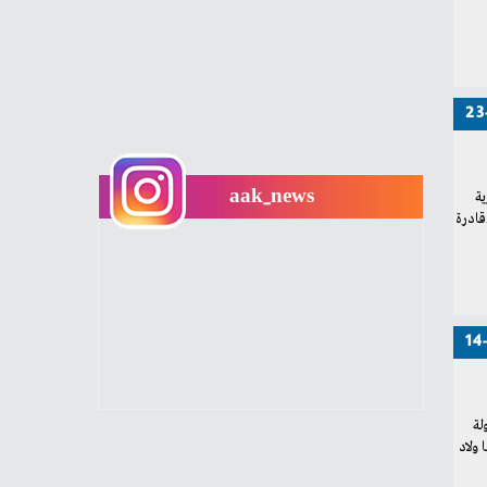
23
aak_news
14