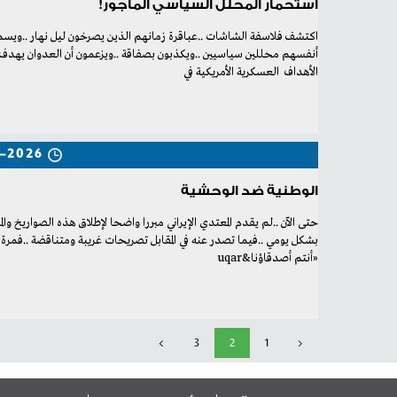
استحمار المحلل السياسي المأجور!
‬الأهداف‭ ‬العسكرية‭ ‬الأمريكية‭ ‬في‭ ‬
-2026
الوطنية ضد الوحشية
‬‮«‬أنتم‭ ‬أصدقاؤنا‮&raqu
>
3
2
1
<