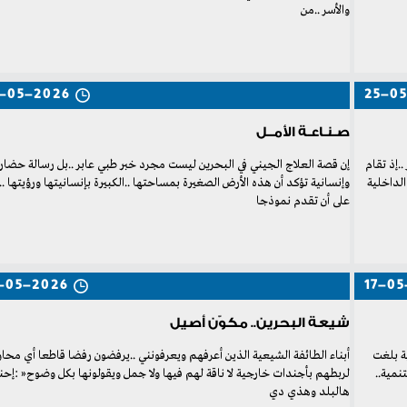
‬والأسر‭.. ‬من‭
-05-2026
25-0
صـنـاعـة الأمــل
‬على‭ ‬أن‭ ‬تقدم‭ ‬نموذجا‭
-05-2026
17-05
شيعة البحرين.. مكوّن أصيل
‬98‭.‬4‭% ‬في‭ ‬استفتاء‭ ‬عام‭ ‬2001،‭ ‬نقطة‭ ‬تحول‭ ‬مفصلية‭ ‬في‭ ‬مسيرة‭ ‬الإصلاح‭ ‬والتنمية‭..
‬هالبلد‭ ‬وهذي‭ ‬دي