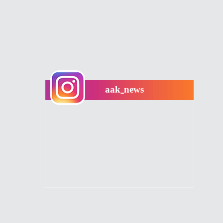
aak_news