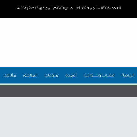
العدد : ١٧٦٦٨ - الجمعة ٠٧ أغسطس ٢٠٢٦ م، الموافق ٢٤ صفر ١٤٤٨هـ
الرياضة
قضـايــا وحـــوادث
أعمدة
منوعات
الملاحق
مقالات