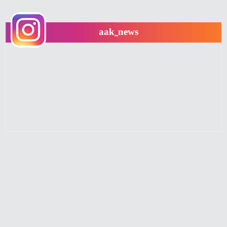
aak_news