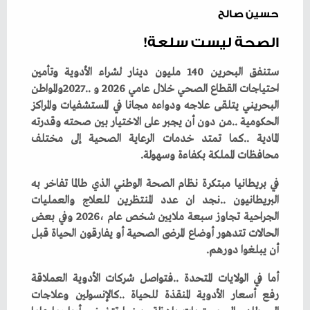
حسين صالح
الصحة ليست سلعة!
‬محافظات‭ ‬المملكة‭ ‬بكفاءة‭ ‬وسهولة‭.‬
‬أن‭ ‬يبلغوا‭ ‬دورهم‭.‬