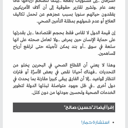
‬العلاج‭ ‬أو‭ ‬عدم‭ ‬شمولهم‭ ‬بمظلة‭ ‬التأمين‭ ‬الصحي‭.‬
‬المساهمين‭.‬
‬الخدمات‭ ‬الصحية‭ ‬وتحسين‭ ‬جودتها‭ ‬من‭ ‬دون‭ ‬كلل‭.‬
إقرأ أيضا لـ"حسين صالح"
استشارة حمار!