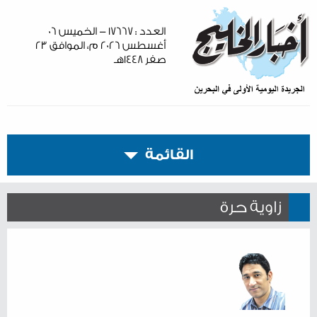
العدد : ١٧٦٦٧ - الخميس ٠٦
أغسطس ٢٠٢٦ م، الموافق ٢٣
صفر ١٤٤٨هـ
القائمة
زاوية حرة