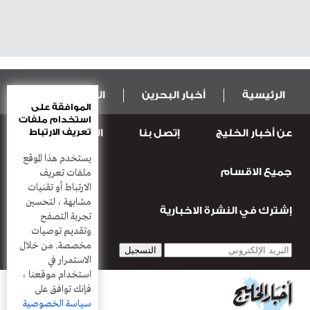
الرئيسية
أخبار البحرين
المال و الاقتصاد
الموافقة على
استخدام ملفات
تعريف الارتباط
عن أخبار الخليج
إتصل بنا
المطبعة
عربية ودولية
الرياضة
يستخدم هذا الموقع
جميع الاقسام
قضـايــا وحـــوادث
منوعات
أعمدة
ملفات تعريف
الارتباط أو تقنيات
مشابهة ، لتحسين
إشترك في النشرة الاخبارية
تجربة التصفح
وتقديم توصيات
مخصصة. من خلال
الاستمرار في
استخدام موقعنا ،
فإنك توافق على
سياسة الخصوصية