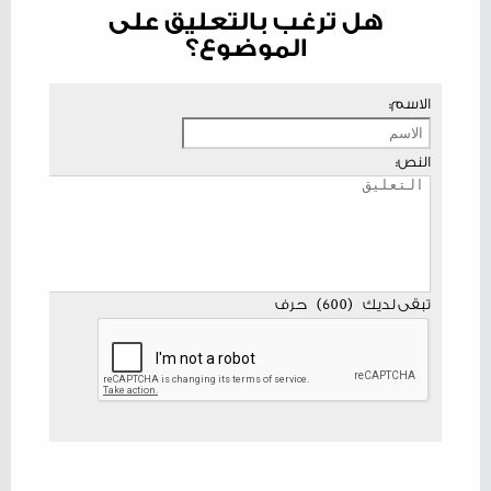
هل ترغب بالتعليق على
الموضوع؟
الاسم:
النص:
تبقى لديك
(
600
)
حرف