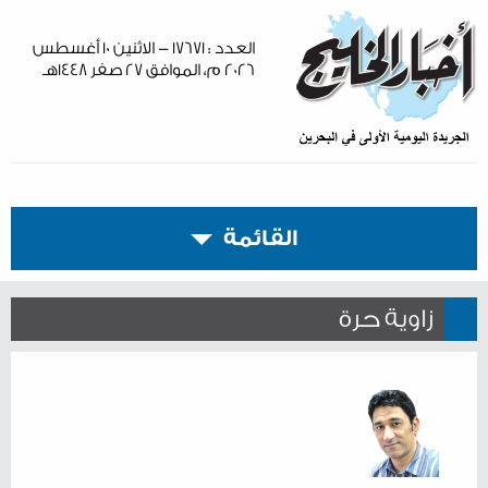
العدد : ١٧٦٧١ - الاثنين ١٠ أغسطس
٢٠٢٦ م، الموافق ٢٧ صفر ١٤٤٨هـ
القائمة
زاوية حرة