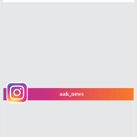
aak_news