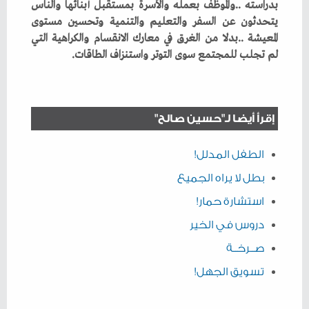
‬لم‭ ‬تجلب‭ ‬للمجتمع‭ ‬سوى‭ ‬التوتر‭ ‬واستنزاف‭ ‬الطاقات‭.‬
إقرأ أيضا لـ"حسين صالح"
الطفل المدلل!
بطل لا يراه الجميع
استشارة حمار!
دروس في الخير
صــرخــة
تسويق الجهل!