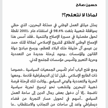
حسين صالح
لماذا لا نتعلم؟!
‬وحرية‭ ‬التعبير‭ ‬وتأسيس‭ ‬مؤسسات‭ ‬المجتمع‭ ‬المدني‭.‬