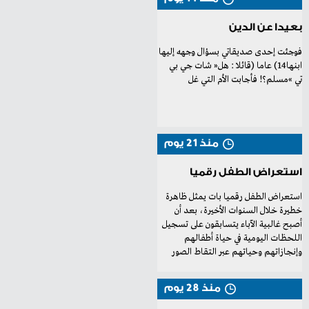
بعيدا عن الدين
‬تي‮»‬‭ ‬مسلم؟‭!‬ فأجابت‭ ‬الأم‭ ‬التي‭ ‬غل
منذ 21 يوم
استعراض الطفل رقميا
‬وإنجازاتهم‭ ‬وحياتهم‭ ‬عبر‭ ‬التقاط‭ ‬الصور
منذ 28 يوم