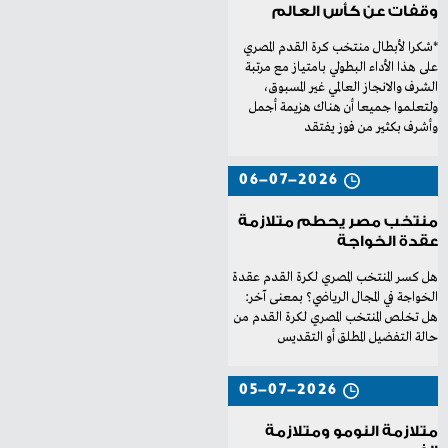
وقفات عن كأس العالم
‬وأشرف‭ ‬بكثير‭ ‬من‭ ‬فوز‭ ‬يفتقد‭
06-07-2026
منتخب مصر يحطم متلازمة
عقدة الخواجة
‬الخواجة‭ ‬في‭ ‬المجال‭ ‬الرياضي؟ بمعنى‭ ‬آخر‭:
‬حالة‭ ‬التفضيل‭ ‬المطلق‭ ‬أو‭ ‬التقديس‭ ‬
05-07-2026
متلازمة النومو ومتلازمة