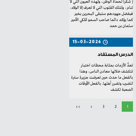
‬سلمان‭ ‬بن‭ ‬حمد‭
15-03-2026
الدرس المستفاد
‬الصعبة‭ ‬تكشف‭
>>
>
3
2
1