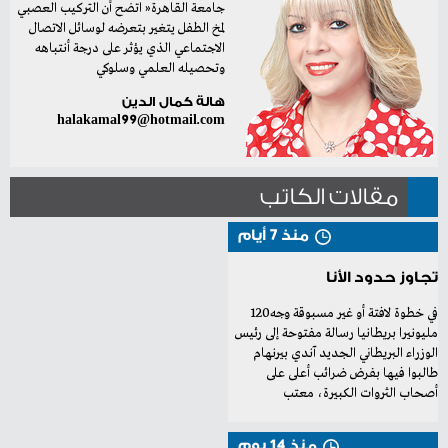
‬وتحصيله‭ ‬العلمي‭ ‬وسلوكي
هالة كمال الدين
halakamal99@hotmail.com
مقالات الكاتب
منذ 7 أيام
تجاوز حدود الأنا
في‭ ‬خطوة‭ ‬لافتة‭ ‬أو‭ ‬غير‭ ‬مسبوقة‭ ‬وجه‭ ‬120‭
‬أصحاب‭ ‬الثروات‭ ‬الكبيرة،‭ ‬معتب
منذ 14 يوم