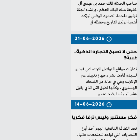
‬أهمية‭ ‬توثيق‭ ‬التاريخ‭ ‬وحفظه‭ ‬في‭
21-06-2026
حتى لا تصبح التجارة الذكية..
غبية!!
‬‮«‬شر‭ ‬البلية‭ ‬ما‭ ‬يضحك‮»‬،‭ ‬و
14-06-2026
فكر مستنير وليس ترفا فكريا