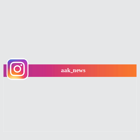
aak_news