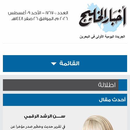
العدد : ١٧٦٧٠ - الأحد ٠٩ أغسطس
٢٠٢٦ م، الموافق ٢٦ صفر ١٤٤٨هـ
القائمة
اطلالة
أحدث مقال
ســـــن الرشد الرقمي