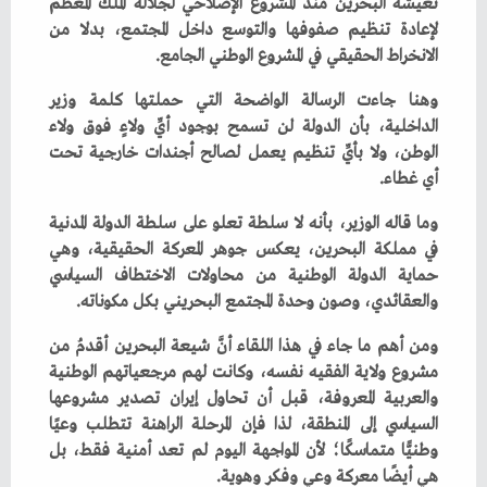
‬الانخراط‭ ‬الحقيقي‭ ‬في‭ ‬المشروع‭ ‬الوطني‭ ‬الجامع‭. ‬
‬أي‭ ‬غطاء‭.‬
‬والعقائدي،‭ ‬وصون‭ ‬وحدة‭ ‬المجتمع‭ ‬البحريني‭ ‬بكل‭ ‬مكوناته‭.‬
‬هي‭ ‬أيضًا‭ ‬معركة‭ ‬وعي‭ ‬وفكر‭ ‬وهوية‭. ‬