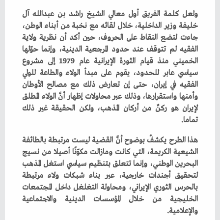
‬تماما‭.‬
‬والإعلامية‭.‬