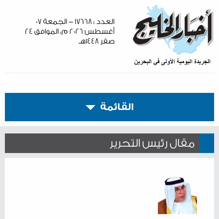
العدد : ١٧٦٦٨ - الجمعة ٠٧
أغسطس ٢٠٢٦ م، الموافق ٢٤
صفر ١٤٤٨هـ
القائمة
مقال رئيس التحرير