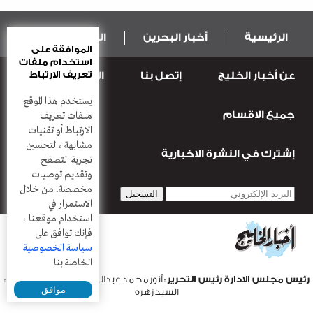
الرئيسية
أخبار البحرين
المال و الاقتصاد
الموافقة على
استخدام ملفات
تعريف الارتباط
عن أخبار الخليج
إتصل بنا
المطبعة
عربية ودولية
الرياضة
يستخدم هذا الموقع
جميع الاقسام
قضـايــا وحـــوادث
منوعات
أعمدة
ملفات تعريف
الارتباط أو تقنيات
مشابهة ، لتحسين
إشترك في النشرة الاخبارية
تجربة التصفح
وتقديم توصيات
مخصصة. من خلال
الاستمرار في
استخدام موقعنا ،
فإنك توافق على
سياسة الخصوصية
الخاصة بنا
رئيس مجلس الادارة رئيس التحرير
: أنور محمد عبدالرحمن |
مدير التحرير
:
موافق
السيد زهره