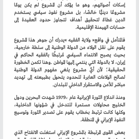
‬حسابات‭ ‬الهيمنة‭ ‬الإقليمية‭.‬
‬مباشر‭ ‬للأمن‭ ‬والاستقرار‭ ‬الداخلي‭ ‬للبلدان‭.‬
‬النفوذ‭ ‬الإيراني‭ ‬في‭ ‬المنطقة‭.‬