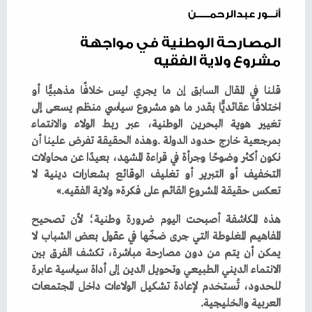
أنـــور عبدالرحمــــــن
المصارحة الوطنية في مواجهة
مشروع ولاية الفقيه
‬تعكس‭ ‬حقيقة‭ ‬المشروع‭ ‬القائم‭ ‬على‭ ‬فكرة‭ ‬‮«‬ولاية‭ ‬الفقيه‮»‬‭.‬
‬العربية‭ ‬والخليجية‭.‬