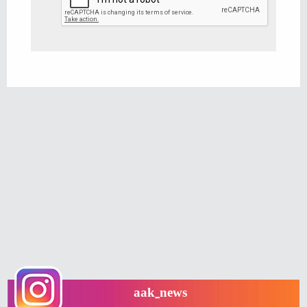
aak_news