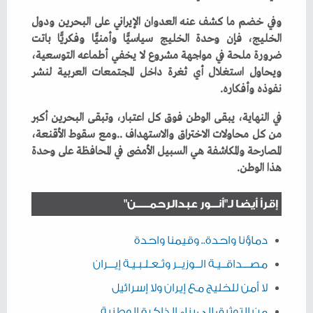
‬نفوذه‭ ‬وأفكاره‭.‬
‬هذا‭ ‬الوطن‭.‬
إقرأ أيضا لـ"أنـــور عبدالرحمــــــن"
دماؤنا واحدة.. وقيمنا واحدة
مصـــداقــيـة الــوزيــر وثـعـلـبـيـة إيـــران
لا أمن للخليج مع إيران ولا إسرائيل
من التوثيق إلى بناء الذاكرة الوطنية