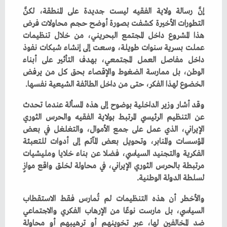
‬الخضوع‭ ‬لهذا‭ ‬الفكر،‭ ‬حتى‭ ‬من‭ ‬داخل‭ ‬الطائفة‭ ‬الشيعية‭ ‬نفسها‭.‬
‬لسلطة‭ ‬الدولة‭ ‬الوطنية‭.‬