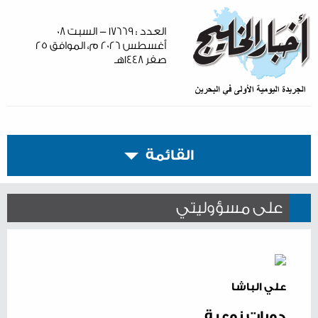
العدد : ١٧٦٦٩ - السبت ٠٨
أغسطس ٢٠٢٦ م، الموافق ٢٥
صفر ١٤٤٨هـ
القائمة
على مسؤوليتي
علي الباشا
دورات نوعية