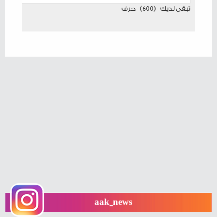
تبقى لديك
(
600
)
حرف
aak_news