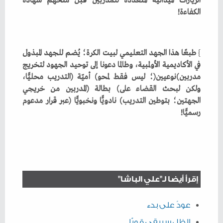
‬الكفاءة‭!‬
}
‬رسميًّا‭!‬
إقرأ أيضا لـ"علي الباشا"
عودٌ على بدء
الظل سيبقى قويًّا