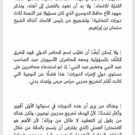
‬سلمان‭ ‬بن‭ ‬إبراهيم‭.‬
}
‬كانت‭ ‬تُقام‭ ‬لتخريج‭ ‬مدربي‭ ‬حراس‭ ‬مرمى‭ ‬وإعداد‭ ‬بدني‭.‬
}