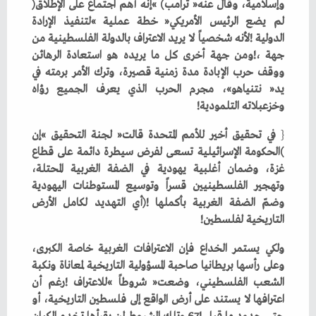
‬وإسلامية،‭ ‬وقال‭ ‬عنه‭ ‬‮«‬ترامب‮»‬‭ (‬إنه‭ ‬أهم‭ ‬اجتماع‭ ‬على‭ ‬الإطلاق‭)
‬وخزعبلاته‭ ‬التلمودية‭!‬
{
‬التاريخية‭ ‬لفلسطين‭!‬