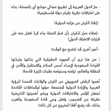
‬على‭ ‬اعترافات‭ ‬نظرية‭ ‬بقيام‭ ‬دولة‭ ‬فلسطينية‭!‬
‭- ‬إنقاذ‭ ‬الكيان‭ ‬من‭ ‬عزلته‭ ‬الدولية‭!‬
‬قرارات‭ ‬الاعتراف‭ ‬الدولي‭!‬
‭- ‬أمور‭ ‬أخرى‭ ‬قد‭ ‬تتضح‭ ‬مع‭ ‬الوقت‭!‬
{
‬المنطقة‭ ‬والعالم،‭ ‬تواجه‭ ‬وستواجه‭ ‬عقبات‭ ‬كثيرة‭ ‬قادمة‭! ‬
‬بذلك،‭ ‬قد‭ ‬يضع‭ ‬أفقا‭ ‬للخروج‭ ‬من‭ ‬كل‭ ‬ذلك‭!‬