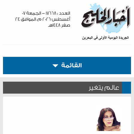
العدد : ١٧٦٦٨ - الجمعة ٠٧
أغسطس ٢٠٢٦ م، الموافق ٢٤
صفر ١٤٤٨هـ
القائمة
عالم يتغير