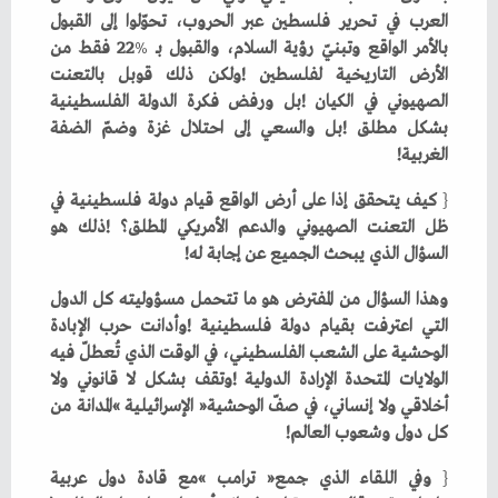
‬بالأمر‭ ‬الواقع‭ ‬وتبنيّ‭ ‬رؤية‭ ‬السلام،‭ ‬والقبول‭ ‬بـ‭ ‬22
%
‬الغربية‭!‬
{
‬السؤال‭ ‬الذي‭ ‬يبحث‭ ‬الجميع‭ ‬عن‭ ‬إجابة‭ ‬له‭!‬
‬كل‭ ‬دول‭ ‬وشعوب‭ ‬العالم‭! ‬
{