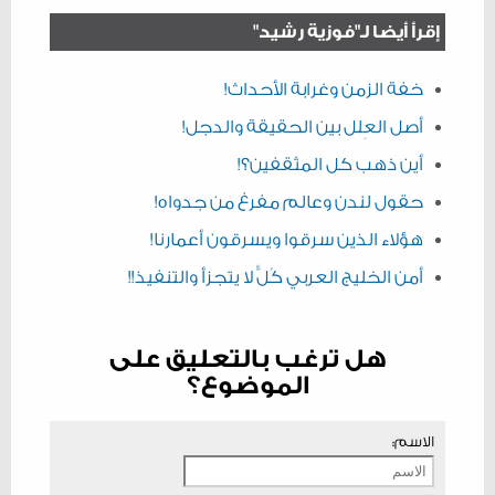
إقرأ أيضا لـ"فوزية رشيد"
خفة الزمن وغرابة الأحداث!
أصل العِلل بين الحقيقة والدجل!
أين ذهب كل المثقفين؟!
حقول لندن وعالم مفرغ من جدواه!
هؤلاء الذين سرقوا ويسرقون أعمارنا!
أمن الخليج العربي كُلٌّ لا يتجزأ والتنفيذ!!
هل ترغب بالتعليق على
الموضوع؟
الاسم: