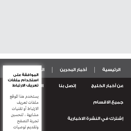
الرئيسية
أخبار البحرين
المال و الاقتصاد
الموافقة على
استخدام ملفات
تعريف الارتباط
عن أخبار الخليج
إتصل بنا
المطبعة
عربية ودولية
الرياضة
يستخدم هذا الموقع
جميع الاقسام
قضـايــا وحـــوادث
منوعات
أعمدة
ملفات تعريف
الارتباط أو تقنيات
مشابهة ، لتحسين
إشترك في النشرة الاخبارية
تجربة التصفح
وتقديم توصيات