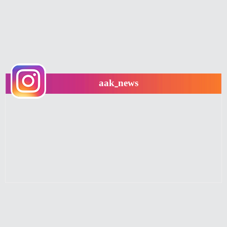
aak_news