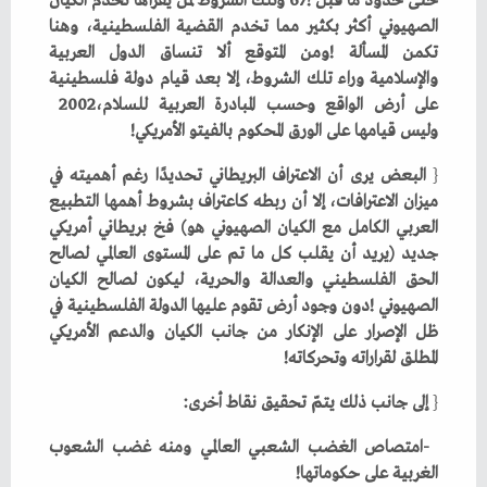
‬على‭ ‬أرض‭ ‬الواقع‭ ‬وحسب‭ ‬المبادرة‭ ‬العربية‭ ‬للسلام‭ ‬2002،‭
‬وليس‭ ‬قيامها‭ ‬على‭ ‬الورق‭ ‬المحكوم‭ ‬بالفيتو‭ ‬الأمريكي‭!‬
{
‬المطلق‭ ‬لقراراته‭ ‬وتحركاته‭!‬
{
‭ ‬إلى‭ ‬جانب‭ ‬ذلك‭ ‬يتمّ‭ ‬تحقيق‭ ‬نقاط‭ ‬أخرى‭:‬
‬الغربية‭ ‬على‭ ‬حكوماتها‭!‬