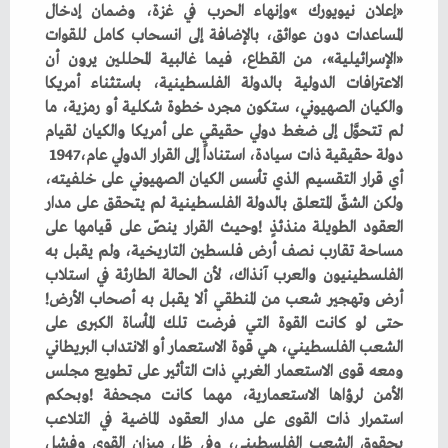
‬دولة‭ ‬حقيقية‭ ‬ذات‭ ‬سيادة،‭ ‬استناداً‭ ‬إلى‭ ‬القرار‭ ‬الدولي‭ ‬عام‭ ‬1947،‭
‬أرض‭ ‬وتهجير‭ ‬شعب‭ ‬من‭ ‬المنطقي‭ ‬ألا‭ ‬يقبل‭ ‬به‭ ‬أصحاب‭ ‬الأرض‭!