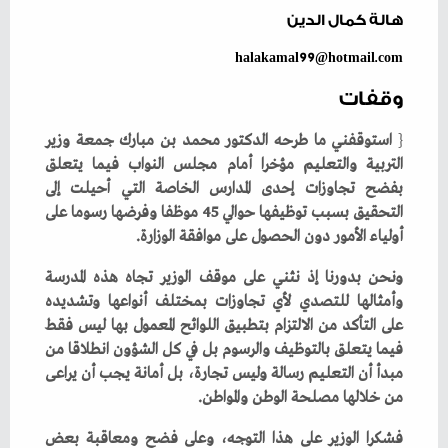
هالة كمال الدين
halakamal99@hotmail.com
وقفات
{
‬أولياء‭ ‬الأمور‭ ‬دون‭ ‬الحصول‭ ‬على‭ ‬موافقة‭ ‬الوزارة‭.‬
‬من‭ ‬خلالها‭ ‬مصلحة‭ ‬الوطن‭ ‬والمواطن‭.‬