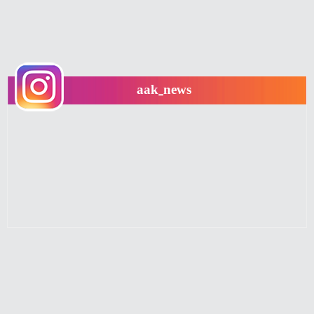
aak_news