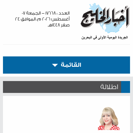
العدد : ١٧٦٦٨ - الجمعة ٠٧
أغسطس ٢٠٢٦ م، الموافق ٢٤
صفر ١٤٤٨هـ
القائمة
اطلالة