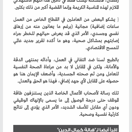
‬الملازم‭ ‬لهذه‭ ‬المناسبة‭ ‬الكريمة‭ ‬وإنما‭ ‬القضية‭ ‬أكبر‭ ‬من‭ ‬ذلك‭ ‬بكثير‭.‬
{
‬للمسح‭ ‬الاقتصادي‭.‬
‬حصوله‭ ‬على‭ ‬المقابل‭ ‬لأي‭ ‬جهد‭ ‬إضافي،‭ ‬فهذا‭ ‬هو‭ ‬الحق‭ ‬والعدل‭.‬
‬كارثية‭ ‬نفسية‭ ‬وصحية‭. ‬
إقرأ أيضا لـ"هالة كمال الدين"