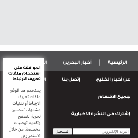
الرئيسية
أخبار البحرين
المال و الاقتصاد
الموافقة على
استخدام ملفات
تعريف الارتباط
عن أخبار الخليج
إتصل بنا
المطبعة
عربية ودولية
الرياضة
يستخدم هذا الموقع
جميع الاقسام
قضـايــا وحـــوادث
منوعات
أعمدة
ملفات تعريف
الارتباط أو تقنيات
مشابهة ، لتحسين
إشترك في النشرة الاخبارية
تجربة التصفح
وتقديم توصيات
مخصصة. من خلال
الاستمرار في