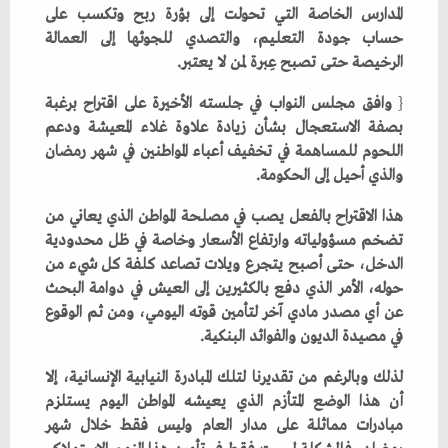
‬الرخيصة‭ ‬حتى‭ ‬تصبح‭ ‬عِبرة‭ ‬لمن‭ ‬لا‭ ‬يعتبر‭. ‬
{
‬والذي‭ ‬أحيل‭ ‬إلى‭ ‬الحكومة‭.‬
‬في‭ ‬مصيدة‭ ‬الديون‭ ‬والفوائد‭ ‬البنكية‭.‬