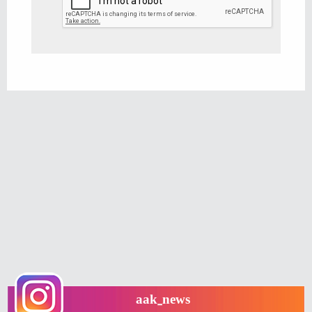
aak_news