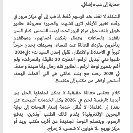
‬حماية‭ ‬إلى‭ ‬عبء‭ ‬إضافي‭.‬
‬كبيراً‭ ‬في‭ ‬الاختلاط‭ ‬والانتظار،‭ ‬تقول‭ ‬إحدى‭ ‬السيدات‭: ‬‮«‬في‭ ‬2024‭
‬أقم‭ ‬بتغيير‭ ‬لوحة‭ ‬الرقم‭.. ‬الطابور‭ ‬كله‭ ‬رجال‭ ‬وأنا‭ ‬سيدة‭ ‬واحدة‭..
‬أستحي‭ ‬أركض‭ ‬من‭ ‬مكتب‭ ‬إلى‭ ‬مكتب‭..!!‬
‬مركز‭ ‬توزيع‭.. ‬لا‭ ‬طوابير،‭ ‬لا‭ ‬شمس،‭ ‬لا‭ ‬إحراج‭.‬