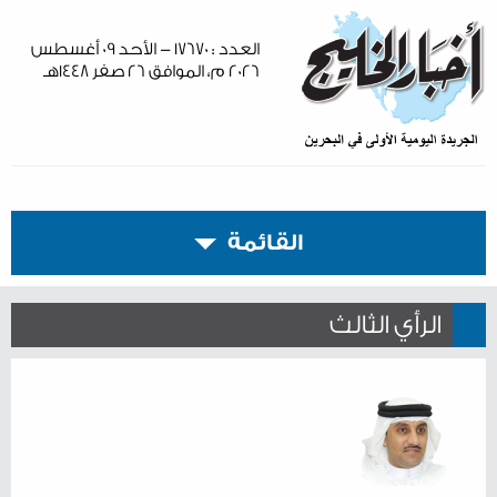
العدد : ١٧٦٧٠ - الأحد ٠٩ أغسطس
٢٠٢٦ م، الموافق ٢٦ صفر ١٤٤٨هـ
القائمة
الرأي الثالث