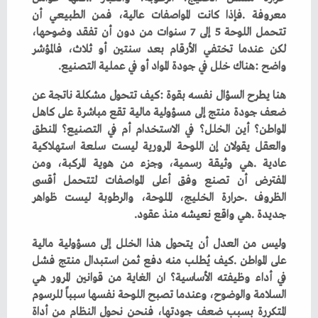
‬واضح‭: ‬هناك‭ ‬خلل‭ ‬في‭ ‬جودة‭ ‬المواد‭ ‬أو‭ ‬في‭ ‬عملية‭ ‬التصنيع‭. ‬
‬جديدة‭. ‬هي‭ ‬واقع‭ ‬نعيشه‭ ‬منذ‭ ‬عقود‭.‬