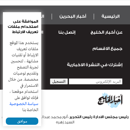
الرئيسية
أخبار البحرين
المال و الاقتصاد
الموافقة على
استخدام ملفات
تعريف الارتباط
عن أخبار الخليج
إتصل بنا
المطبعة
عربية ودولية
الرياضة
يستخدم هذا الموقع
جميع الاقسام
قضـايــا وحـــوادث
منوعات
أعمدة
ملفات تعريف
الارتباط أو تقنيات
مشابهة ، لتحسين
إشترك في النشرة الاخبارية
تجربة التصفح
وتقديم توصيات
مخصصة. من خلال
الاستمرار في
استخدام موقعنا ،
فإنك توافق على
سياسة الخصوصية
الخاصة بنا
رئيس مجلس الادارة رئيس التحرير
: أنور محمد عبدالرحمن |
مدير التحرير
:
موافق
السيد زهره