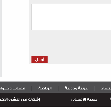
قتصاد
عربية ودولية
الرياضة
قضـايــا وحـــو
جميع الاقسام
إشترك في النشرة الاخبا