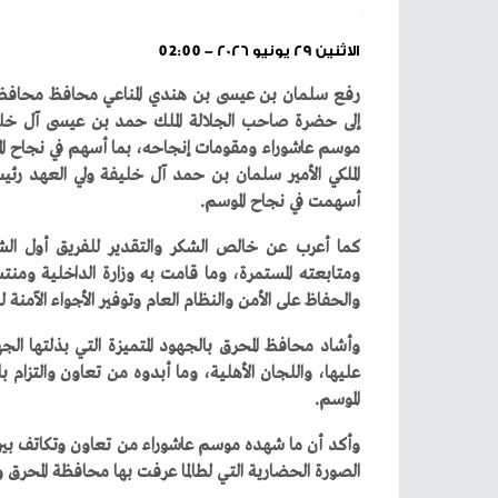
الاثنين ٢٩ يونيو ٢٠٢٦ - 02:00
‬أسهمت‭ ‬في‭ ‬نجاح‭ ‬الموسم‭.‬
‬والحفاظ‭ ‬على‭ ‬الأمن‭ ‬والنظام‭ ‬العام‭ ‬وتوفير‭ ‬الأجواء‭ ‬الآمنة‭ ‬للمشاركين‭.‬
‬الموسم‭.‬
‬الصورة‭ ‬الحضارية‭ ‬التي‭ ‬لطالما‭ ‬عرفت‭ ‬بها‭ ‬محافظة‭ ‬المحرق‭ ‬ومملكة‭ ‬البحرين‭.‬