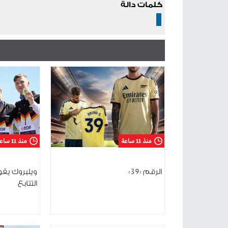
كلمات دالة
منذ 11 ساعة
منذ 11 ساعة
الرقم «39»
ويلبروك يقود
التتابع