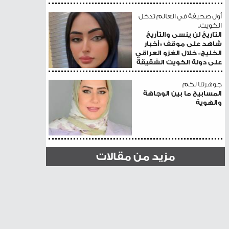
أول صحيفة في العالم تدخل
الكويت..
التاريخ لن ينسى والتأريخ
شاهد على موقف «أخبار
الخليج» خلال الغزو العراقي
على دولة الكويت الشقيقة
جوهرتنا لكم
المسابيح ما بين الوجاهة
والهوية
مزيد من مقالات