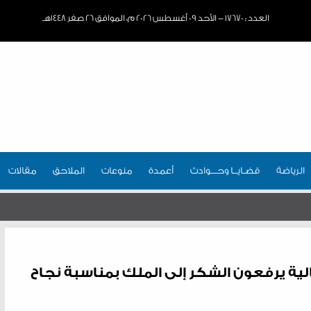
العدد : ١٧٦٧٠ - الأحد ٠٩ أغسطس ٢٠٢٦ م، الموافق ٢٦ صفر ١٤٤٨هـ
الرياضة
قضـايــا وحـــوادث
أعمدة
منوعات
الملاحق
مقالات
ة يرفعون الشكر إلى الملك بمناسبة نجاح