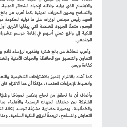
‬المجتمعي‭.‬
‬كفاءة‭ ‬ويسر‭.‬
‬وانضباط‭ ‬للإجراءات‭ ‬المعتمدة،‭ ‬مؤكدًا‭ ‬أن‭ ‬هذا‭ ‬الالتزام‭ ‬كان‭ ‬أحد‭ ‬أبرز‭ ‬مرتكزات‭ ‬نجاح‭ ‬موسم‭ ‬عاشوراء‭ ‬لهذا‭ ‬العام‭.‬
‬التعايش‭ ‬والتسامح،‭ ‬ترجمةً‭ ‬للرؤى‭ ‬الملكية‭ ‬السامية،‭ ‬ومتابعة‭ ‬الحكومة،‭ ‬وتوجيهات‭ ‬وزير‭ ‬الداخلية‭.‬