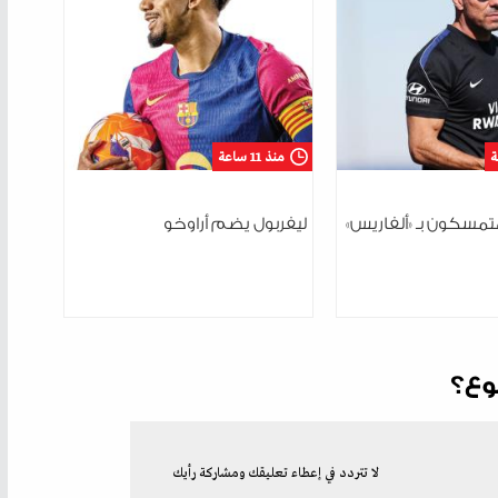
منذ 11 ساعة
مسكون بـ «ألفاريس»
ليفربول يضم أراوخو
وع؟
لا تتردد في إعطاء تعليقك ومشاركة رأيك