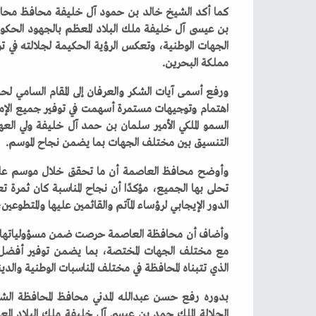
‬مملكة‭ ‬البحرين‭.‬
‬التنسيق‭ ‬بين‭ ‬مختلف‭ ‬الجهات‭ ‬بما‭ ‬يضمن‭ ‬نجاح‭ ‬الموسم‭.‬
‬الدور‭ ‬الإيجابي‭ ‬لرؤساء‭ ‬المآتم‭ ‬والقائمين‭ ‬عليها‭ ‬والمتطوعين،‭ ‬وما‭ ‬أبدوه‭ ‬من‭ ‬التزام‭ ‬وتعاون‭ ‬أسهم‭ ‬في‭ ‬إنجاح‭ ‬مختلف‭ ‬الفعاليات‭.‬
‬الذي‭ ‬تتبناه‭ ‬المحافظة‭ ‬في‭ ‬مختلف‭ ‬المناسبات‭ ‬الوطنية‭ ‬والدينية‭.‬