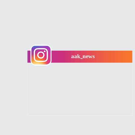
aak_news