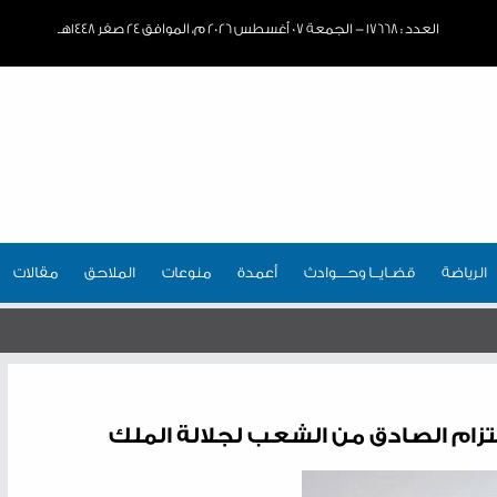
العدد : ١٧٦٦٨ - الجمعة ٠٧ أغسطس ٢٠٢٦ م، الموافق ٢٤ صفر ١٤٤٨هـ
الرياضة
قضـايــا وحـــوادث
أعمدة
منوعات
الملاحق
مقالات
لالتزام الصادق من الشعب لجلالة الملك