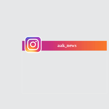
aak_news