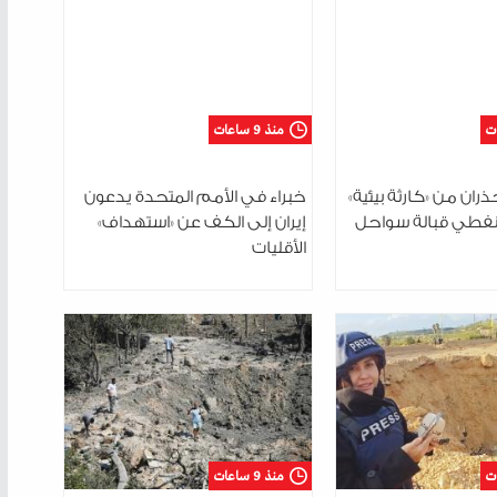
منذ 9 ساعات
ران من «كارثة بيئية»
خبراء في الأمم المتحدة يدعون
نفطي قبالة سواحل
إيران إلى الكف عن «استهداف»
الأقليات
منذ 9 ساعات