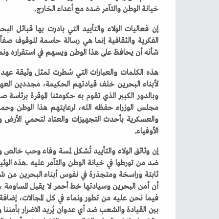
‬خيانة‭ ‬الوطن‭ ‬والتآمر‭ ‬ضده‭ ‬مع‭ ‬أعداء‭ ‬الخارج‭.‬
‬شأنه‭ ‬أن‭ ‬يحافظ‭ ‬على‭ ‬هذا‭ ‬الوطن‭ ‬ويسهم‭ ‬في‭ ‬استقراره‭ ‬ونمائه‭ ‬وعلو‭ ‬شأنه‭ ‬وصون‭ ‬مكتسباته‭.‬
‬الأوفياء‭.‬