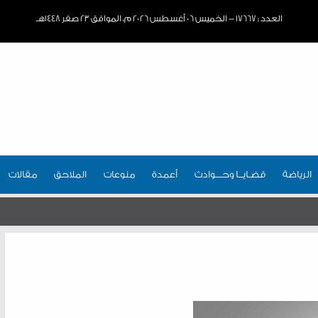
العدد : ١٧٦٦٧ - الخميس ٠٦ أغسطس ٢٠٢٦ م، الموافق ٢٣ صفر ١٤٤٨هـ
الرياضة
قضـايــا وحـــوادث
أعمدة
منوعات
الملاحق
مقالات