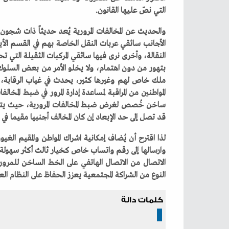
‬التي‭ ‬نصّ‭ ‬عليها‭ ‬القانون‭.‬
‬قد‭ ‬تصل‭ ‬إلى‭ ‬حد‭ ‬الإبعاد‭ ‬إن‭ ‬كان‭ ‬المخالف‭ ‬أجنبيا‭ ‬مقيما‭ ‬في‭ ‬الدولة‭.‬
‬النوع‭ ‬من‭ ‬الشراكة‭ ‬المجتمعية‭ ‬يعزز‭ ‬الحفاظ‭ ‬على‭ ‬النظام‭ ‬العام‭ ‬والسلامة‭ ‬العامة‭ ‬كنشاط‭ ‬مجتمعي‭ ‬ينبثق‭ ‬عن‭ ‬المواطنة‭ ‬الصالحة‭. ‬
كلمات دالة