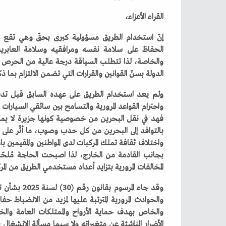
القراء‭ ‬الأعزاء،
‬الدولة‭ ‬بسنّ‭ ‬القوانين‭ ‬والقرارات‭ ‬التي‭ ‬تضمن‭ ‬الالتزام‭ ‬بما‭ ‬ذكر‭ ‬حفاظاً‭ ‬على‭ ‬أمن‭ ‬الأفراد‭ ‬والمجتمع‭.‬
‬المخالفات‭ ‬المرورية‭ ‬بتزايد‭ ‬أعداد‭ ‬مستخدمي‭ ‬الطريق‭ ‬من‭ ‬المركبات‭ ‬والأفراد‭.‬