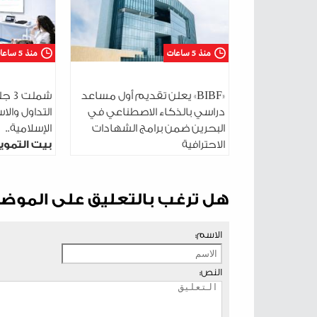
منذ 5 ساعات
منذ 5 ساعات
«BIBF» يعلن تقديم أول مساعد
شمل
دراسي بالذكاء الاصطناعي في
التداول والا
البحرين ضمن برامج الشهادات
الإسلامية..
الاحترافية
بيت التموي
البحرين ي
جلساته الت
شباب 2030
هل ترغب بالتعليق على الموض
الاسم:
النص: