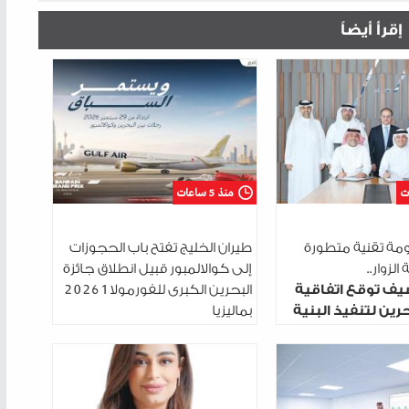
إقرأ أيضاً
منذ 5 ساعات
مة تقنية متطورة
طيران الخليج تفتح باب الحجوزات
الزوار..
إلى كوالالمبور قبيل انطلاق جائزة
يف توقع اتفاقية
البحرين الكبرى للفورمولا 1 2026
رين لتنفيذ البنية
بماليزيا
رقمية