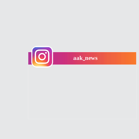
aak_news