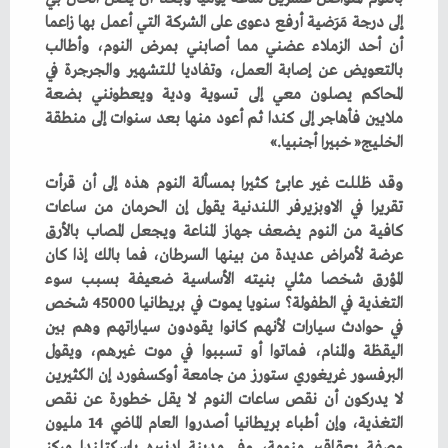
‬الخليج‭ ‬‮«‬خبيرا‭ ‬أجنبيا‮»‬‭.‬