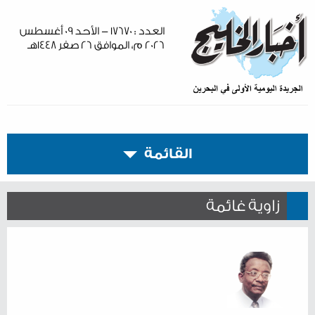
العدد : ١٧٦٧٠ - الأحد ٠٩ أغسطس
٢٠٢٦ م، الموافق ٢٦ صفر ١٤٤٨هـ
القائمة
زاوية غائمة