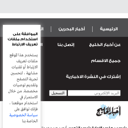
الرئيسية
أخبار البحرين
المال و الاقتصاد
الموافقة على
استخدام ملفات
تعريف الارتباط
عن أخبار الخليج
إتصل بنا
المطبعة
عربية ودولية
الرياضة
يستخدم هذا الموقع
جميع الاقسام
قضـايــا وحـــوادث
منوعات
أعمدة
ملفات تعريف
الارتباط أو تقنيات
مشابهة ، لتحسين
إشترك في النشرة الاخبارية
تجربة التصفح
وتقديم توصيات
مخصصة. من خلال
الاستمرار في
استخدام موقعنا ،
فإنك توافق على
سياسة الخصوصية
الخاصة بنا
رئيس مجلس الادارة رئيس التحرير
: أنور محمد عبدالرحمن |
مدير التحرير
: