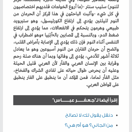
‬على‭ ‬المواطن‭ ‬العربي‭.‬
إقرأ أيضا لـ"جعفـــــــر عبــــــــاس"
دنقل يقول لك: لا تصالح
من الجاني؟ هو أم هي؟