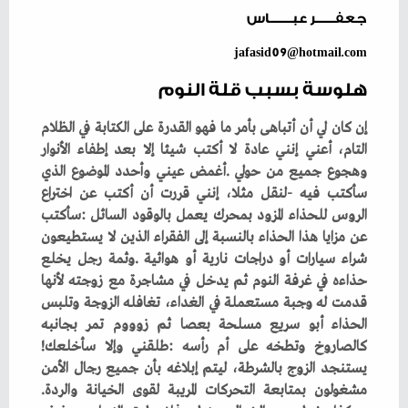
جعفـــــــر عبــــــــاس
jafasid09@hotmail.com
هلوسة بسبب قلة النوم
‬كالصاروخ‭ ‬وتطخه‭ ‬على‭ ‬أم‭ ‬رأسه‭: ‬طلقني‭ ‬وإلا‭ ‬سأخلعك‭!
‬مشغولون‭ ‬بمتابعة‭ ‬التحركات‭ ‬المريبة‭ ‬لقوى‭ ‬الخيانة‭ ‬والردة‭.