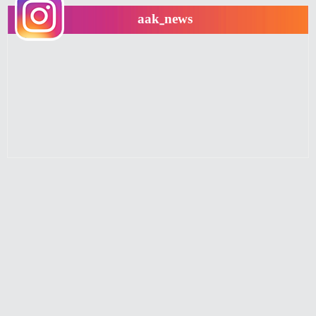
aak_news