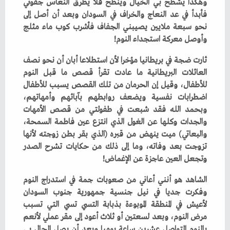
‬وأوصل‭ ‬معركة‭ ‬استجداء‭ ‬النوم‭! ‬
‬وتجعل‭ ‬العين‭ ‬عاجزة‭ ‬عن‭ ‬الإغماض‭!‬