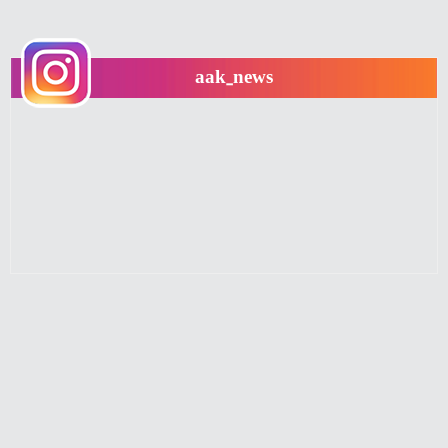
aak_news