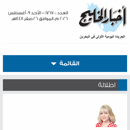
العدد : ١٧٦٧٠ - الأحد ٠٩ أغسطس
٢٠٢٦ م، الموافق ٢٦ صفر ١٤٤٨هـ
القائمة
اطلالة