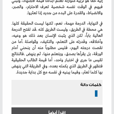
‬والانضباط،‭ ‬والقدرة‭ ‬على‭ ‬البدء‭ ‬من‭ ‬جديد‭ ‬إذا‭ ‬تعثروا‭.‬
في‭ ‬النهاية،‭ ‬الدرجة‭ ‬مهمة،‭ ‬نعم،‭ ‬لكنها‭ ‬ليست‭ ‬الحقيقة‭ ‬كلها‭.
‬بها‭ ‬كلما‭ ‬تعثر،‭ ‬وفيما‭ ‬يبنيه‭ ‬في‭ ‬نفسه‭ ‬مع‭ ‬كل‭ ‬بداية‭ ‬جديدة‭.‬
كلمات دالة
إقرأ أيضاً