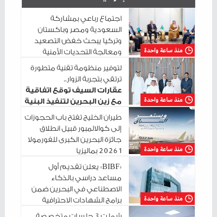
اجتماع رباعي بمشاركة
السعودية ومصر وباكستان
وتركيا يبحث خفض التصعيد
منذ ساعة واحدة
ومعالجة التحديات الأمنية
الراهنة
لتوفير منظومة تقنية متطورة
ترتقي بتجربة الزوار..
عقارات السيف توقع اتفاقية
منذ ساعة واحدة
مع زين البحرين لتنفيذ البنية
التحتية الرقمية
طيران الخليج تفتح باب الحجوزات
إلى كوالالمبور قبيل انطلاق
جائزة البحرين الكبرى للفورمولا
منذ ساعة واحدة
1 2026 بماليزيا
«BIBF» يعلن تقديم أول
مساعد دراسي بالذكاء
الاصطناعي في البحرين ضمن
منذ ساعة واحدة
برامج الشهادات الاحترافية
شملت 3 جلسات متخصصة