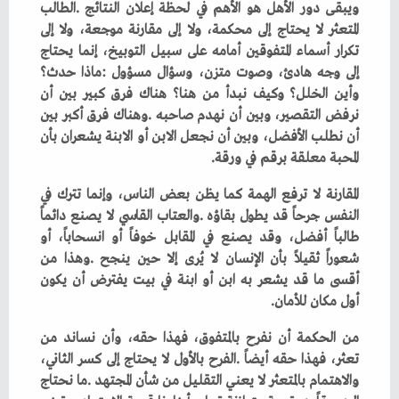
‬المحبة‭ ‬معلقة‭ ‬برقم‭ ‬في‭ ‬ورقة‭.‬
‬أول‭ ‬مكان‭ ‬للأمان‭.‬