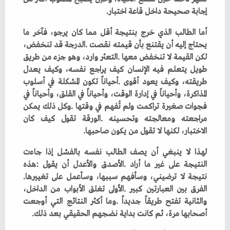
‬إجابة‭ ‬صحيحة‭ ‬داخل‭ ‬قاعة‭ ‬اختبار‭.‬
‬الاختبار،‭ ‬لكنها‭ ‬لا‭ ‬تقول‭ ‬من‭ ‬يكون‭ ‬صاحبها‭.‬
‬نتيجة‭ ‬لا‭ ‬ترضيني،‭ ‬وسأفهم‭ ‬سببها،‭ ‬وسأعمل‭ ‬على‭ ‬تغييرها‭.
‬أصحابها‭ ‬مرة،‭ ‬ثم‭ ‬كانت‭ ‬بداية‭ ‬نضجهم‭ ‬الحقيقي‭ ‬بعد‭ ‬ذلك‭.‬