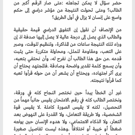
‬واسع‭ ‬على‭ ‬إنسان‭ ‬لا‭ ‬يزال‭ ‬في‭ ‬أول‭ ‬الطريق؟
‬كما‭ ‬قرأوا‭ ‬نتيجته‭.‬