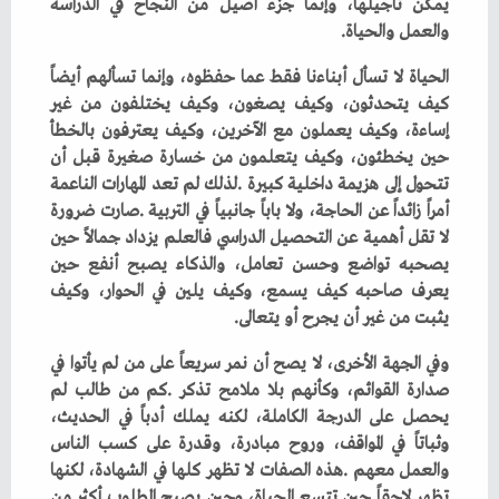
‬والعمل‭ ‬والحياة‭.‬
‬يثبت‭ ‬من‭ ‬غير‭ ‬أن‭ ‬يجرح‭ ‬أو‭ ‬يتعالى‭.‬