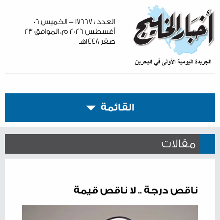
العدد : ١٧٦٦٧ - الخميس ٠٦
أغسطس ٢٠٢٦ م، الموافق ٢٣
صفر ١٤٤٨هـ
القائمة
مقالات
ناقص درجة .. لا ناقص قيمة