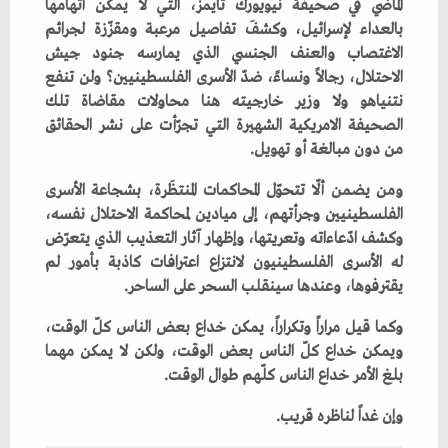
‬من‭ ‬دون‭ ‬مبالغة‭ ‬أو‭ ‬تهويل‭.‬
‬يقترفوها،‭ ‬وعندها‭ ‬سينقلب‭ ‬السحر‭ ‬على‭ ‬الساحر‭.‬
‬بلغ‭ ‬الأمر‭ ‬خداع‭ ‬الناس‭ ‬كلّهم‭ ‬طوال‭ ‬الوقت‭.‬
وإن‭ ‬غداً‭ ‬لناظره‭ ‬قريب‭.‬