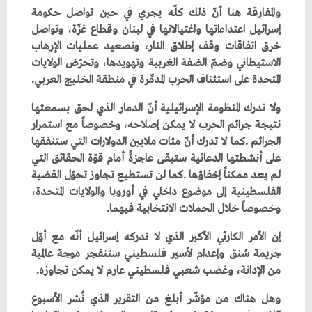
‬المتحدة‭ ‬على‭ ‬استئناف‭ ‬الحرب‭ ‬المدمِّرة‭ ‬في‭ ‬منطقة‭ ‬الخليج‭ ‬العربي‭.‬
‬وخصوصاً‭ ‬خلال‭ ‬الحملات‭ ‬الانتخابية‭ ‬فيهما‭.‬
‬من‭ ‬الإدانة،‭ ‬وغضب‭ ‬شعبي‭ ‬فلسطيني‭ ‬عارم‭ ‬لا‭ ‬يمكن‭ ‬تجاوزه‭.‬