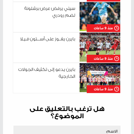
سيتي يرفض عرض برشلونة
لضم رودري
منذ 9 ساعات
بايرن يفــوز على أســـتون فـيـلا
منذ 9 ساعات
بايرن يدعو إلى تكثيف الجولات
الخارجية
منذ 9 ساعات
هل ترغب بالتعليق على
الموضوع؟
الاسم: