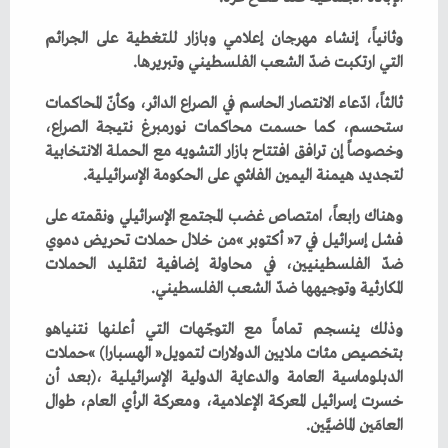
‬التي‭ ‬ارتكبت‭ ‬ضدّ‭ ‬الشعب‭ ‬الفلسطيني‭ ‬وتبريرها‭.‬
‬لتجديد‭ ‬هيمنة‭ ‬اليمين‭ ‬الفاشي‭ ‬على‭ ‬الحكومة‭ ‬الإسرائيلية‭.‬
‬المكارثية‭ ‬وتوجيهها‭ ‬ضدّ‭ ‬الشعب‭ ‬الفلسطيني‭. ‬
‬العامَين‭ ‬الماضيَّين‭.‬