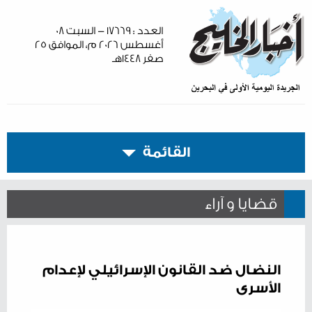
العدد : ١٧٦٦٩ - السبت ٠٨
أغسطس ٢٠٢٦ م، الموافق ٢٥
صفر ١٤٤٨هـ
القائمة
قضايا و آراء
النضال ضد القانون الإسرائيلي لإعدام
الأسرى