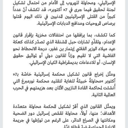
‬برصاص‭ ‬المروحيات‭ ‬ومدافع‭ ‬الدبابات‭ ‬الإسرائيلية‭.‬
‬الإنسان،‭ ‬أو‭ ‬للادعاءات‭ ‬بديمقراطية‭ ‬الكيان‭ ‬الإسرائيلي‭.‬
ومثّل‭ ‬إخراج‭ ‬قانون‭ ‬تشكيل‭ ‬محكمة‭ ‬إسرائيلية‭ ‬خاصّة‭ ‬بـ‮«‬7‭
‬العالمية‭ ‬الثانية‭.‬
‬الإبادة‭ ‬الجماعية‭ ‬ضدّ‭ ‬قطاع‭ ‬غزّة‭.‬