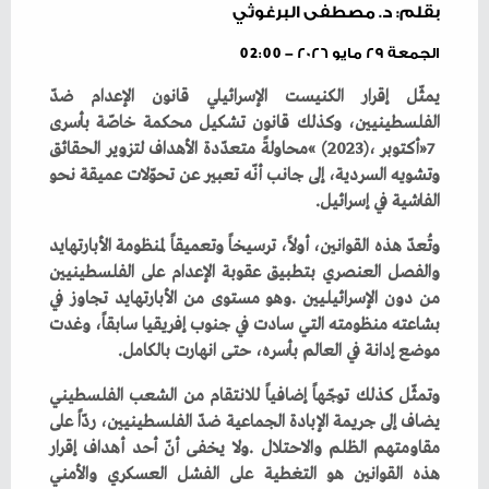
بقلم: د. مصطفى البرغوثي
الجمعة ٢٩ مايو ٢٠٢٦ - 02:00
‬الفاشية‭ ‬في‭ ‬إسرائيل‭.‬
‬موضع‭ ‬إدانة‭ ‬في‭ ‬العالم‭ ‬بأسره،‭ ‬حتى‭ ‬انهارت‭ ‬بالكامل‭.‬