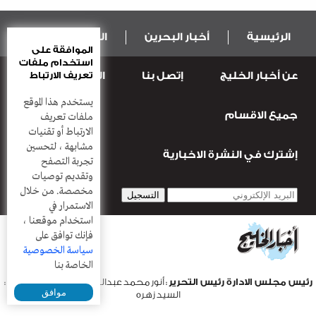
الرئيسية
أخبار البحرين
المال و الاقتصاد
الموافقة على
استخدام ملفات
عن أخبار الخليج
إتصل بنا
المطبعة
تعريف الارتباط
عربية ودولية
الرياضة
يستخدم هذا الموقع
جميع الاقسام
قضـايــا وحـــوادث
منوعات
أعمدة
ملفات تعريف
الارتباط أو تقنيات
مشابهة ، لتحسين
إشترك في النشرة الاخبارية
تجربة التصفح
وتقديم توصيات
مخصصة. من خلال
الاستمرار في
استخدام موقعنا ،
فإنك توافق على
سياسة الخصوصية
الخاصة بنا
رئيس مجلس الادارة رئيس التحرير
: أنور محمد عبدالرحمن |
مدير التحرير
:
موافق
السيد زهره