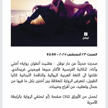
السبت ٢٣ أغسطس ٢٠٢٥ - 02:00
صدرت‭ ‬حديثاً‭ ‬عن‭ ‬دار‭ ‬نوفل‭ ‬
–
‬وأنا‮»‬
;
‭ ‬للكاتبة‭ ‬الفرنسية‭ ‬الأكثر‭ ‬مبيعا‭ ‬فيرجيني‭ ‬غريمالدي‭.
‬جمال‭ ‬وتعقيد،‭ ‬من‭ ‬أفراح‭ ‬وخيبات‭.‬
‬الأسرية‭ ‬