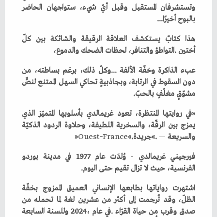
‬بالبوح‭ ‬أخيرًا‭...‬
‬أختين‭. ‬التواطؤ‭ ‬والتنافر،‭ ‬لحظات‭ ‬الضحك‭ ‬والدموع،
‬مشوّقٍ‭ ‬مغلّفٍ‭ ‬بالحبّ‭.‬
‬والسريعة‮»‬‭. ‬
‭ ‬جريدة‭ ‬‮«‬
—
‮»‬‭.‬
France
‭-‬
Ouest
فيرجيني‭ ‬غريمالدي‭ ‬
–
‬الفرنسية،‭ ‬حيث‭ ‬لا‭ ‬تزال‭ ‬تقيم‭ ‬حتى‭ ‬اليوم‭.‬