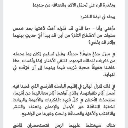
وبقدرة‭ ‬المرء‭ ‬على‭ ‬تحمّل‭ ‬الآلام‭ ‬وانعتاقه‭ ‬من‭ ‬جديد‭!‬
وجاء‭ ‬في‭ ‬نبذة‭ ‬الناشر‭:‬
‮«‬أختي‭ ‬وأنا‮»‬‭ ‬
–
‬وإلامَ‭ ‬قد‭ ‬يفضي؟
‬النهاية‭.‬
‬والاكتئاب‭ ‬والأخوّة‭ ‬والصداقة‭ ‬والحبّ‭ ‬وغيرها‭ ‬من‭ ‬المواضيع‭.‬