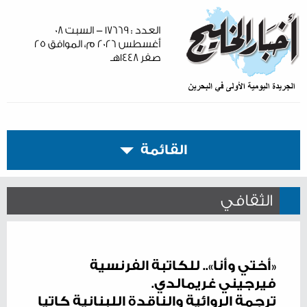
العدد : ١٧٦٦٩ - السبت ٠٨
أغسطس ٢٠٢٦ م، الموافق ٢٥
صفر ١٤٤٨هـ
القائمة
الثقافي
«أختي وأنا».. للكاتبة الفرنسية
فيرجيني غريمالدي.
ترجمة الروائية والناقدة اللبنانية كاتيا