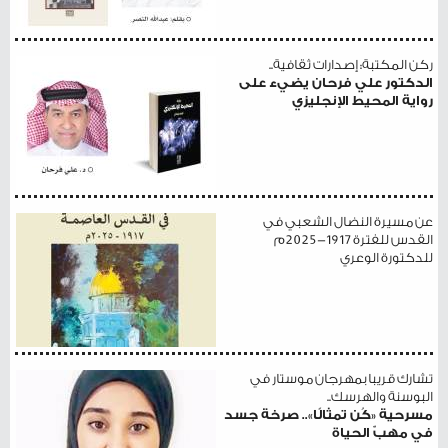
ركن المكتبة: إصدارات ثقافية..
الدكتور علي فرحان يضيء على
رواية المحيط الإنجليزي
عن مسيرة النضال الشعبي في
القدس للفترة 1917-2025م
للدكتورة الوعري
تشارك قريبا بمهرجان موستار في
البوسنة والهرسك..
مسرحية «كُن تمثالًا».. صرخة جسد
في مهبّ الحياة