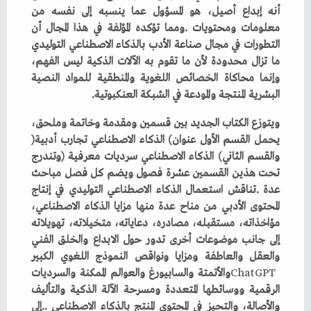
‬البشرية‭ ‬المنتجة‭ ‬والمودعة‭ ‬في‭ ‬الشبكة‭ ‬العنكبوتية‭.‬
‬يحمل‭ ‬القسم‭ ‬الأول‭ ‬عنوان‭ (‬الذكاء‭ ‬الاصطناعي‭ ‬تجارب‭ ‬أدبية‭)
ChatGPT