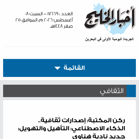
العدد : ١٧٦٦٩ - السبت ٠٨
أغسطس ٢٠٢٦ م، الموافق ٢٥
صفر ١٤٤٨هـ
القائمة
الثقافي
ركن المكتبة: إصدارات ثقافية..
الذكاء الاصطناعي: التأهيل والتهويل:
جديد نادية هناوي