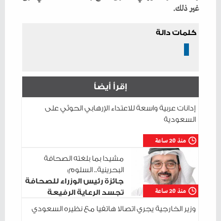
‬غير‭ ‬ذلك‭.‬
كلمات دالة
إقرأ أيضاً
إدانات عربية واسعة للاعتداء الإرهابي الحوثي على
السعودية
منذ 20 ساعة
مشيدا بما بلغته الصحافة
البحرينية.. السلوم:
جائزة رئيس الوزراء للصحافة
منذ 20 ساعة
تجسد الرعاية الرفيعة
للإعلام الوطني
وزير الخارجية يجري اتصالا هاتفيا مع نظيره السعودي