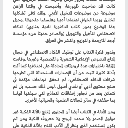
‬أبجد‭ ‬للترجمة‭ ‬والتوزيع‭ ‬والنشر‮»‬‭ ‬في‭ ‬العراق‭.‬
‬بما‭ ‬حققته‭ ‬في‭ ‬سائر‭ ‬المجالات‭ ‬العلمية‭ ‬والحياتية‭ ‬الأخرى‭. ‬