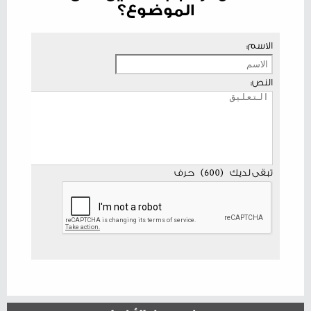
الموضوع؟
الاسم:
النص:
تبقى لديك
(
600
)
حرف