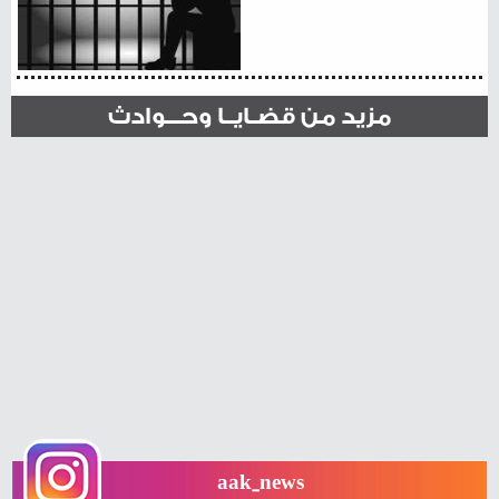
مزيد من قضـايــا وحـــوادث
aak_news