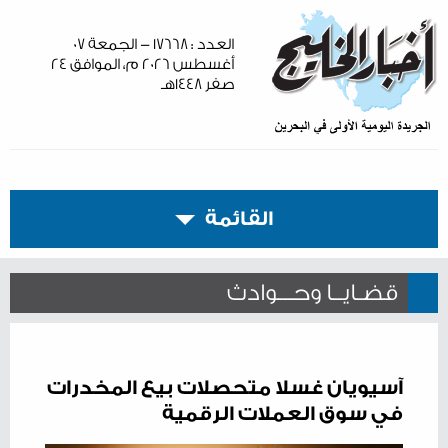
العدد : ١٧٦٦٨ - الجمعة ٠٧
أغسطس ٢٠٢٦ م، الموافق ٢٤
صفر ١٤٤٨هـ
القائمة
قضـايــا وحـــوادث
آسيويان غسلا متحصلات بيع المخدرات
في سوق العملات الرقمية