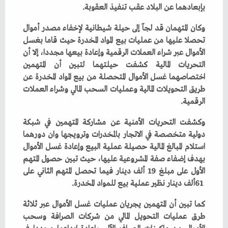
‬بإبعادهما‭ ‬عن‭ ‬البلاد‭ ‬عقب‭ ‬تنفيذ‭ ‬العقوبة‭.‬
‬الرقمية‭.‬
‬61‭ ‬ألف‭ ‬دينار‭ ‬نظير‭ ‬عملية‭ ‬بيع‭ ‬للمواد‭ ‬المخدرة‭.‬