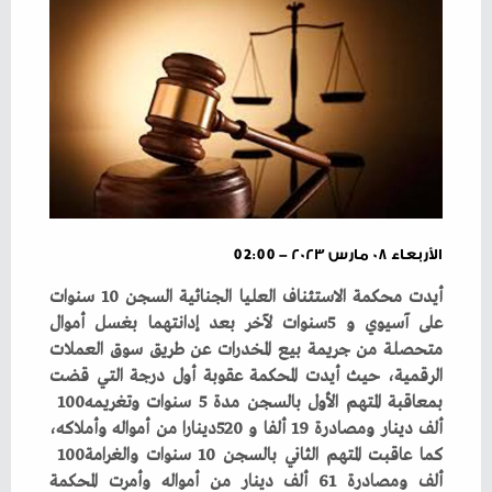
الأربعاء ٠٨ مارس ٢٠٢٣ - 02:00
‬بمعاقبة‭ ‬المتهم‭ ‬الأول‭ ‬بالسجن‭ ‬مدة‭ ‬5‭ ‬سنوات‭ ‬وتغريمه‭ ‬100‭
‬كما‭ ‬عاقبت‭ ‬المتهم‭ ‬الثاني‭ ‬بالسجن‭ ‬10‭ ‬سنوات‭ ‬والغرامة‭ ‬100‭