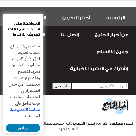
الرئيسية
أخبار البحرين
المال و الاقتصاد
الموافقة على
استخدام ملفات
تعريف الارتباط
عن أخبار الخليج
إتصل بنا
المطبعة
عربية ودولية
الرياضة
يستخدم هذا الموقع
جميع الاقسام
قضـايــا وحـــوادث
منوعات
أعمدة
ملفات تعريف
الارتباط أو تقنيات
مشابهة ، لتحسين
إشترك في النشرة الاخبارية
تجربة التصفح
وتقديم توصيات
مخصصة. من خلال
الاستمرار في
استخدام موقعنا ،
فإنك توافق على
سياسة الخصوصية
الخاصة بنا
رئيس مجلس الادارة رئيس التحرير
: أنور محمد عبدالرحمن |
مدير التحرير
:
موافق
السيد زهره