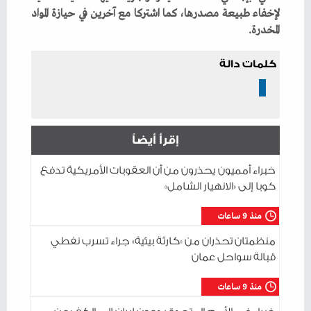
‬المخدرة‭.‬
كلمات دالة
إقرأ أيضاً
خبراء أمميون يحذرون من أن العقوبات الأمريكية تدفع
كوبا إلى «الانهيار الشامل»
منذ 9 ساعات
منظمتان تحذران من «كارثة بيئية» جراء تسرب نفطي
قبالة سواحل عمان
منذ 9 ساعات