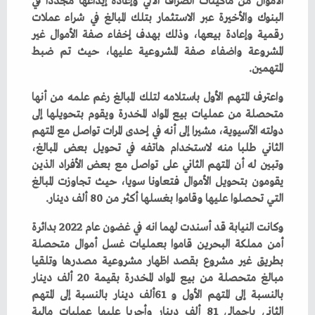
‬المتهمين‭.‬
‬التي‭ ‬تحصلوا‭ ‬عليها‭ ‬وقاموا‭ ‬بغسلها‭ ‬أكثر‭ ‬من‭ ‬80‭ ‬ألف‭ ‬دينار‭.‬