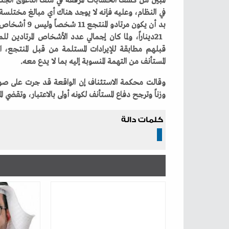
‬المستأنف‭ ‬من‭ ‬التهمة‭ ‬المنسوبة‭ ‬إليه‭ ‬بما‭ ‬لا‭ ‬يدع‭ ‬معه‭.‬
‬وزناً‭ ‬وترجح‭ ‬دفاع‭ ‬المستأنف‭ ‬لكونه‭ ‬أولى‭ ‬بالاعتبار،‭ ‬وتقضي‭ ‬المحكمة‭ ‬ببراءته‭ ‬من‭ ‬التهمة‭.‬
كلمات دالة