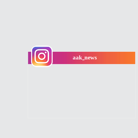
aak_news