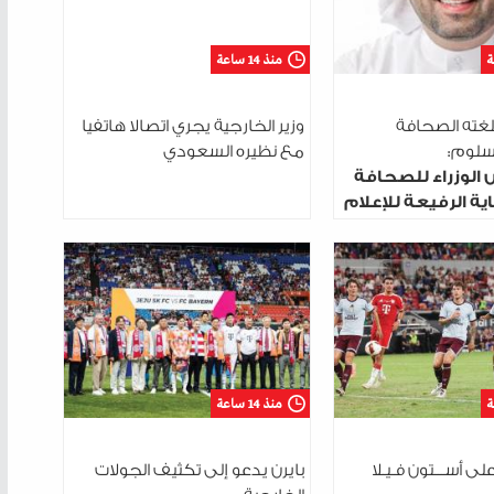
منذ 14 ساعة
لغته الصحافة
وزير الخارجية يجري اتصالا هاتفيا
السلوم:
مع نظيره السعودي
 الوزراء للصحافة
ية الرفيعة للإعلام
منذ 14 ساعة
على أســـتون فـيـلا
بايرن يدعو إلى تكثيف الجولات