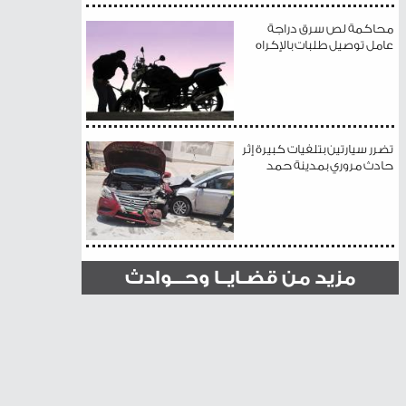
محاكمة لص سرق دراجة
عامل توصيل طلبات بالإكراه
تضرر سيارتين بتلفيات كبيرة إثر
حادث مروري بمدينة حمد
مزيد من قضـايــا وحـــوادث