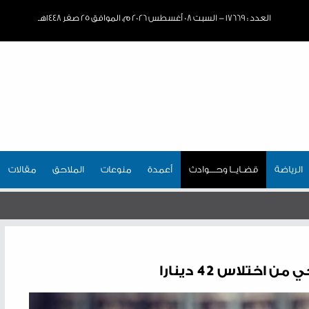
العدد : ١٧٦٦٩ - السبت ٠٨ أغسطس ٢٠٢٦ م، الموافق ٢٥ صفر ١٤٤٨هـ
الرياضة
قضـايــا وحـــوادث
أعمدة
منوعات
الملاحق
مقالات
تلاس 42 دينارا