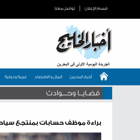
قسم الإعلان
تواصل معنا
أخبار البحرين
المال و الاقتصاد
عربية ودولية
قضـايــا وحـــوادث
براءة موظف حسابات بمنتجع سياحي من اخ