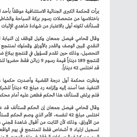
‬المستأنف‭ ‬لكونه‭ ‬أولى‭ ‬بالاعتبار‭ ‬من‭ ‬شهادة‭ ‬شاهدي‭ ‬الإثبات‭ ‬في‭ ‬الواقعة‭.‬
‬قد‭ ‬اختلس‭ ‬42‭ ‬ديناراً‭.‬
‬فلم‭ ‬يرتضِ‭ ‬المستأنف‭ ‬هذا‭ ‬الحكم‭ ‬فطعن‭ ‬عليه‭ ‬أمام‭ ‬محكمة‭ ‬الاستئناف‭. ‬