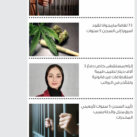
73 لفافة ماريجوانا تقود
آسيويا إلى السجن 5 سنوات
إلزام مستشفى خاص دفع 3
آلاف دينار لطبيب قيمة
استقطاعات غير قانونية
وللتأخر في الرواتب
تأييد السجن 5 سنوات لأربعيني
حرق منزل والدته بسبب
المخدرات