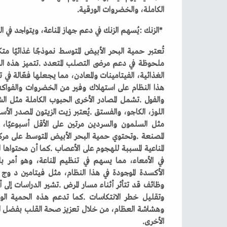
‬الكاملة،‭ ‬والخضروات‭ ‬الورقية‭.‬
‭* ‬الزنك‭: ‬يُسهم‭ ‬الزنك‭ ‬في‭ ‬دعم‭ ‬جهاز‭ ‬المناعة،‭ ‬ويتواجد‭ ‬في‭ ‬اللحوم،‭ ‬البقوليات،‭ ‬والمكسرات‭.‬
‬الأخرى‭.‬