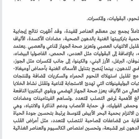
‬اللوز،‭ ‬الكاجو،‭ ‬والفستق‭. ‬يُعتبر‭ ‬زيت‭ ‬الزيتون‭ ‬المصدر‭ ‬الأساسي‭ ‬للدهون،‭ ‬بينما‭ ‬يُنصح‭ ‬بتناول‭ ‬الأسماك‭ ‬الغنية‭ ‬بأحماض‭ ‬أوميغا‭-‬3‭