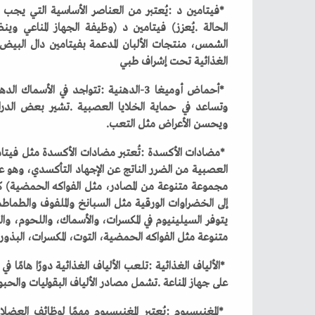
‬الغذائية‭ ‬تحت‭ ‬إشراف‭ ‬طبي
‬ويحسن‭ ‬الأعراض‭ ‬مثل‭ ‬التعب‭.‬
‬متنوعة‭ ‬مثل‭ ‬الفواكه‭ ‬الحمضية،‭ ‬التوت،‭ ‬المكسرات،‭ ‬البذور،‭ ‬والخضروات‭ ‬الورقية‭ ‬مثل‭ ‬السبانخ‭ ‬والملفوف‭.‬
‬على‭ ‬جهاز‭ ‬المناعة‭. ‬تشمل‭ ‬مصادر‭ ‬الألياف‭ ‬البقوليات‭ ‬والحبوب‭ ‬الكاملة،‭ ‬بالإضافة‭ ‬إلى‭ ‬الخضروات‭ ‬والفواكه‭.‬