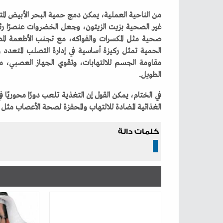
‬الطويل‭.‬
‬الغذائية‭ ‬المضادة‭ ‬للالتهاب‭ ‬والمحفزة‭ ‬لصحة‭ ‬الأعصاب‭ ‬مثل‭ ‬فيتامين‭ ‬د،‭ ‬أوميغا‭-‬3،‭ ‬ومضادات‭ ‬الأكسدة‭.‬
كلمات دالة