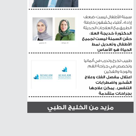
سمنة الأطفال ليست «ضعف
إرادة».. أطباء يكشفون خارطة
الطريق مع العلاجات الحديثة
الدكتورة خديجة العلا:
حقن السمنة ليست لجميع
الأطفال وتعديل نمط
الحياة هو الأساس
طبيب تخرج وتدرب في ألمانيا
وتخصص في جراحة الفم
والوجه والفكين
اعتلال مفصل الفك وعلاج
الشخير واضطرابات
التنفس.. يمكن علاجها
بجراحات متقدمة
مزيد من الخليج الطبي