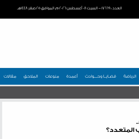
العدد : ١٧٦٦٩ - السبت ٠٨ أغسطس ٢٠٢٦ م، الموافق ٢٥ صفر ١٤٤٨هـ
الرياضة
قضـايــا وحـــوادث
أعمدة
منوعات
الملاحق
مقالات
 المتعدد؟