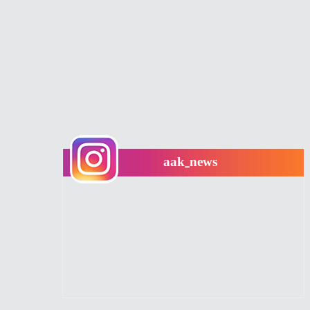
aak_news