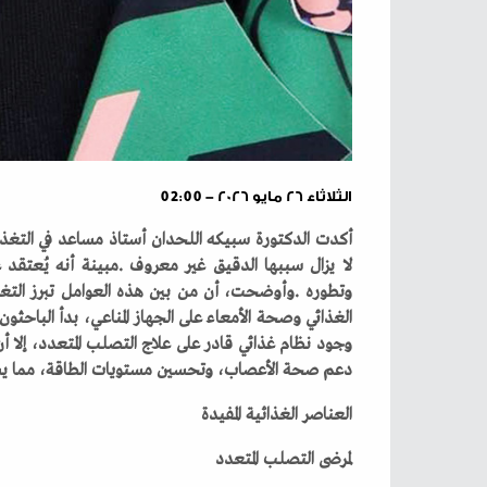
الثلاثاء ٢٦ مايو ٢٠٢٦ - 02:00
‬دعم‭ ‬صحة‭ ‬الأعصاب،‭ ‬وتحسين‭ ‬مستويات‭ ‬الطاقة،‭ ‬مما‭ ‬يساعد‭ ‬في‭ ‬إدارة‭ ‬الأعراض‭ ‬وإبطاء‭ ‬تقدم‭ ‬المرض‭.‬
العناصر‭ ‬الغذائية‭ ‬المفيدة‭ ‬
لمرضى‭ ‬التصلب‭ ‬المتعدد