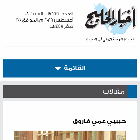
العدد : ١٧٦٦٩ - السبت ٠٨
أغسطس ٢٠٢٦ م، الموافق ٢٥
صفر ١٤٤٨هـ
القائمة
مقالات
حبيبي عمي فاروق