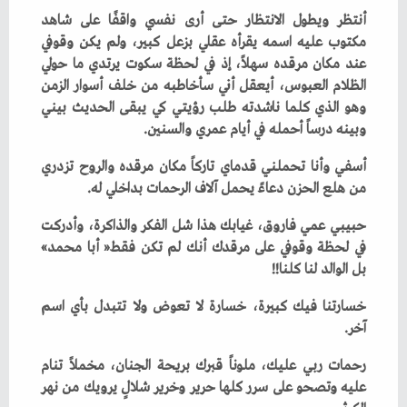
‬وبينه‭ ‬درساً‭ ‬أحمله‭ ‬في‭ ‬أيام‭ ‬عمري‭ ‬والسنين‭.‬
‬من‭ ‬هلع‭ ‬الحزن‭ ‬دعاءً‭ ‬يحمل‭ ‬آلاف‭ ‬الرحمات‭ ‬بداخلي‭ ‬له‭.‬
‬في‭ ‬لحظة‭ ‬وقوفي‭ ‬على‭ ‬مرقدك‭ ‬أنك‭ ‬لم‭ ‬تكن‭ ‬فقط‭ ‬‮«‬أبا‭ ‬محمد‮»‬‭
‬بل‭ ‬الوالد‭ ‬لنا‭ ‬كلنا‭!!‬
‬آخر‭.‬