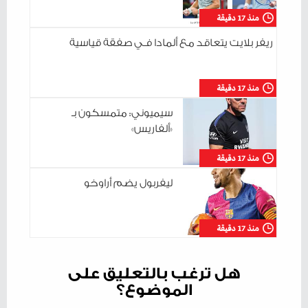
منذ 17 دقيقة
ريفر بلايت يتعاقد مع ألمادا فـي صفقة قياسية
منذ 17 دقيقة
سيميوني: متمسكون بـ
«ألفاريس»
منذ 17 دقيقة
ليفربول يضم أراوخو
منذ 17 دقيقة
هل ترغب بالتعليق على
الموضوع؟