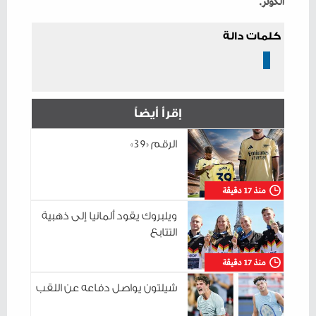
‬الكوثر‭.‬
كلمات دالة
إقرأ أيضاً
الرقم «39»
منذ 17 دقيقة
ويلبروك يقود ألمانيا إلى ذهبية
التتابع
منذ 17 دقيقة
شيلتون يواصل دفاعه عن اللقب