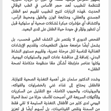
‬أن‭ ‬تتطور‭ ‬وتؤثر‭ ‬في‭ ‬جودة‭ ‬حياة‭ ‬الطفل‭ ‬على‭ ‬المدى‭ ‬البعيد‭.‬
‬البدني،‭ ‬إضافة‭ ‬إلى‭ ‬مناقشة‭ ‬عادات‭ ‬النوم‭ ‬والسلوكيات‭ ‬اليومية‭.
‬الطفل‮»‬‭.‬
وشدد‭ ‬الدكتور‭ ‬سلمان‭ ‬على‭ ‬أهمية‭ ‬التغذية‭ ‬الصحية‭ ‬المتوازنة‭.