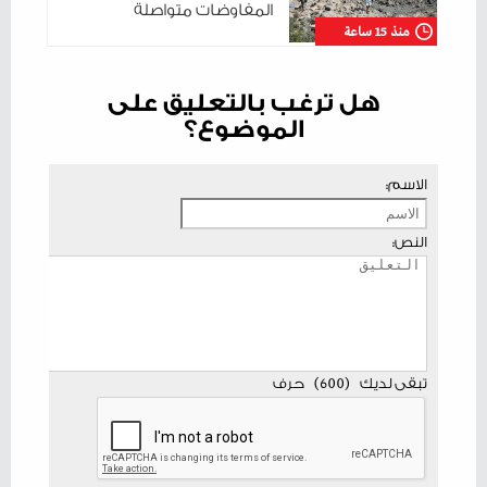
المفاوضات متواصلة
منذ 15 ساعة
هل ترغب بالتعليق على
الموضوع؟
الاسم:
النص:
تبقى لديك
(
600
)
حرف