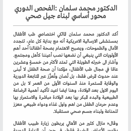
‬محور‭ ‬أساسي‭ ‬لبناء‭ ‬جيل‭ ‬صحي
‬الأولويات‭ ‬التي‭ ‬ينبغي‭ ‬أن‭ ‬نضعها‭ ‬نصب‭ ‬أعيننا‭ ‬كأهل‭ ‬ومجتمع‭.
‬للمناعة‭ ‬ولبناء‭ ‬جسم‭ ‬صحي‭ ‬مستقبلا‭.‬