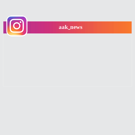
aak_news