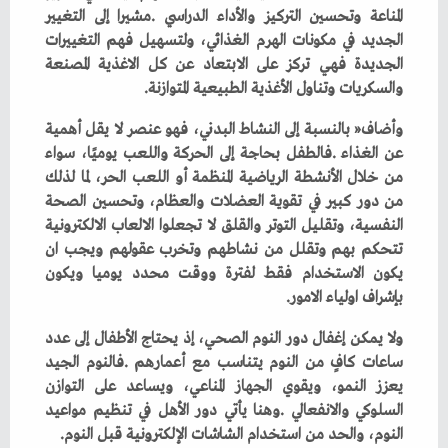
‬والسكريات‭ ‬وتناول‭ ‬الأغذية‭ ‬الطبيعية‭ ‬المتوازنة‭.‬
‬بإشراف‭ ‬اولياء‭ ‬الامور‭.‬
‬النوم،‭ ‬والحد‭ ‬من‭ ‬استخدام‭ ‬الشاشات‭ ‬الإلكترونية‭ ‬قبل‭ ‬النوم‭.‬