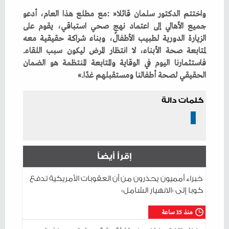
‬لمتابعة‭ ‬صحة‭ ‬الأبناء،‭ ‬لا‭ ‬انتظار‭ ‬المرض‭ ‬ليكون‭ ‬سبب‭ ‬اللقاء‭.
‬الحقيقي‭ ‬لصحة‭ ‬أطفالنا‭ ‬ومستقبلهم‭ ‬غدًا‮»‬‭.‬
كلمات دالة
إقرأ أيضاً
خبراء أمميون يحذرون من أن العقوبات الأمريكية تدفع
كوبا إلى «الانهيار الشامل»
منذ 15 ساعة