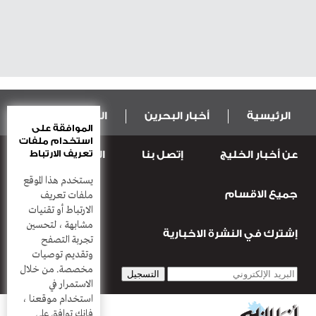
الرئيسية
أخبار البحرين
المال و الاقتصاد
الموافقة على
استخدام ملفات
تعريف الارتباط
عن أخبار الخليج
إتصل بنا
المطبعة
عربية ودولية
الرياضة
يستخدم هذا الموقع
جميع الاقسام
قضـايــا وحـــوادث
منوعات
أعمدة
ملفات تعريف
الارتباط أو تقنيات
مشابهة ، لتحسين
إشترك في النشرة الاخبارية
تجربة التصفح
وتقديم توصيات
مخصصة. من خلال
الاستمرار في
استخدام موقعنا ،
فإنك توافق على