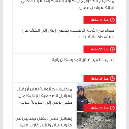
منظمتان تحذران من «كارثة بيئية» جراء تسرب نفطي
قبالة سواحل عمان
منذ 15 ساعة
خبراء في الأمم المتحدة يدعون إيران إلى الكف عن
«استهداف» الأقليات
منذ 15 ساعة
الكويت تقرر إغلاق المدرسة الإيرانية
منذ 15 ساعة
منظمات حقوقية تعتبر أن قتل
إسرائيل الصحفية اللبنانية آمال
خليل يرقى إلى «جريمة حرب»
منذ 15 ساعة
إسرائيل تعلن مقتل جنديين في
جنوب لبنان وتشن غارات فيما