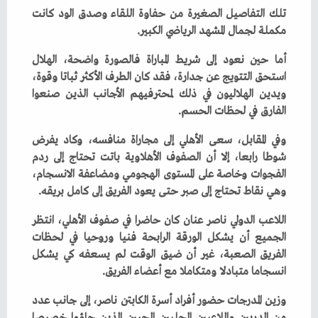
‬مكملة‭ ‬لجمال‭ ‬المشهد‭ ‬الرياضي‭ ‬الكبير‭.‬
‬الفارق‭ ‬في‭ ‬لحظات‭ ‬الحسم‭.‬
‬وهي‭ ‬نقاط‭ ‬تحتاج‭ ‬إلى‭ ‬صبر‭ ‬حتى‭ ‬يعود‭ ‬الفريق‭ ‬إلى‭ ‬كامل‭ ‬بريقه‭.‬
‬انسجاما‭ ‬متبادلا‭ ‬ومتكاملا‭ ‬مع‭ ‬أعضاء‭ ‬الفريق‭. ‬