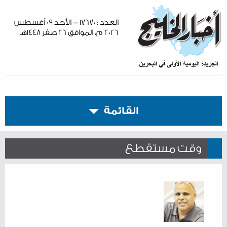
العدد : ١٧٦٧٠ - الأحد ٠٩ أغسطس
٢٠٢٦ م، الموافق ٢٦ صفر ١٤٤٨هـ
القائمة
وقت مستقطع