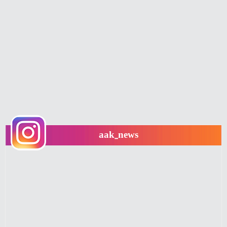
aak_news