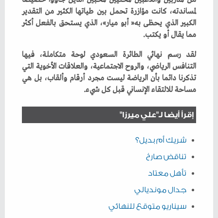
‬مما‭ ‬يقال‭ ‬أو‭ ‬يكتب‭.‬
‬مساحة‭ ‬للالتقاء‭ ‬الإنساني‭ ‬قبل‭ ‬كل‭ ‬شيء‭.‬
إقرأ أيضا لـ"علي ميرزا"
شريك أم بديل؟
تناقض صارخ
تأهل معتاد
جدال مونديالي
سيناريو متوقع للنهائي