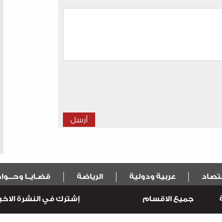
قتصاد
عربية ودولية
الرياضة
قضـايــا وحـــو
جميع الاقسام
إشترك في النشرة الاخبا