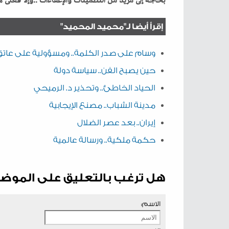
‬بحاجة‭ ‬إلى‭ ‬مزيد‭ ‬من‭ ‬التطمينات‭ ‬والإعفاءات‭.. ‬وإلا‭ ‬فعلى‭ ‬هذا‭ ‬القطاع‭ ‬الحيوي‭ ‬أن‭ ‬يبحث‭ ‬عن‭ ‬بدائل‭ ‬في‭ ‬الأسواق‭ ‬العالمية‭ ‬الأخرى‭.‬
إقرأ أيضا لـ"محميد المحميد"
وسام على صدر الكلمة.. ومسؤولية على عاتق
حين يصبح الفن.. سياسة دولة
الحياد الخاطئ.. وتحذير د. الرميحي
مدينة الشباب.. مصنع الإيجابية
إيران.. بعد عصر الضلال
حكمة ملكية.. ورسالة عالمية
هل ترغب بالتعليق على الموض
الاسم: