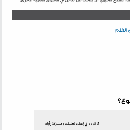
 القلم
وع؟
لا تتردد في إعطاء تعليقك ومشاركة رأيك