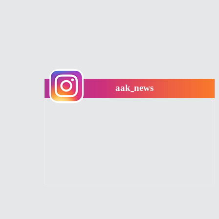
aak_news