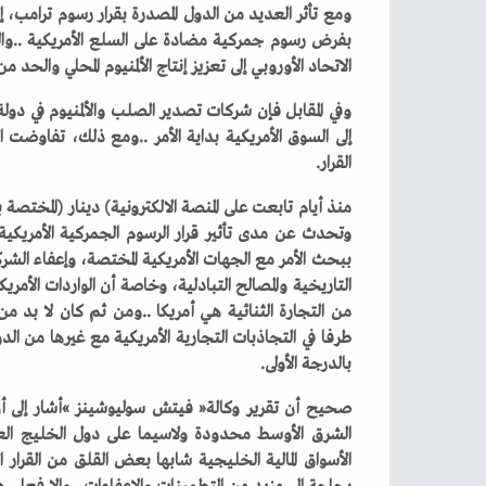
‬الاتحاد‭ ‬الأوروبي‭ ‬إلى‭ ‬تعزيز‭ ‬إنتاج‭ ‬الألمنيوم‭ ‬المحلي‭ ‬والحد‭ ‬من‭ ‬الاعتماد‭ ‬على‭ ‬الأسواق‭ ‬الأمريكية‭.‬
‬القرار‭.‬
‬بالدرجة‭ ‬الأولى‭. ‬