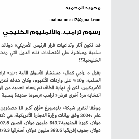
محميد المحميد
malmahmeed7@gmail.com
رسوم ترامب.. والألمنيوم الخليجي
‬الخليجية؟؟
يقول‭ ‬د‭. ‬رامي‭ ‬كمال‭ ‬‮«‬مستشار‭ ‬الأسواق‭ ‬المالية‮»‬‭: ‬إن‭ ‬‮«‬ترامب‮»‬‭ ‬فرض‭ ‬في‭ ‬عام‭ ‬2018‭ ‬تعريفات‭ ‬جمركية‭ ‬بنسبة‭ ‬25
‬الصلب،‭ ‬و10
%
‬انتخابه‭ ‬مرة‭ ‬أخرى‭ ‬فرض‭ ‬‮«‬ترامب‮»‬‭ ‬رسوما‭ ‬جديدة‭ ‬بنسبة‭ ‬25
‭ ‬على‭ ‬واردات‭ ‬الولايات‭ ‬المتحدة‭ ‬من‭ ‬الصلب‭ ‬والألمنيوم‭.‬
%
‬دولار،‭ ‬جنوب‭ ‬إفريقيا‭ ‬383‭.‬6‭ ‬مليون‭ ‬دولار،‭ ‬أستراليا‭ ‬273‭.‬3‭ ‬مليون‭ ‬دولار،‭ ‬الهند‭ ‬270‭.‬9‭ ‬مليون‭ ‬دولار‭.‬