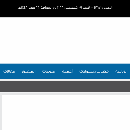
العدد : ١٧٦٧٠ - الأحد ٠٩ أغسطس ٢٠٢٦ م، الموافق ٢٦ صفر ١٤٤٨هـ
الرياضة
قضـايــا وحـــوادث
أعمدة
منوعات
الملاحق
مقالات