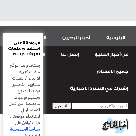
الرئيسية
أخبار البحرين
المال و الاقتصاد
الموافقة على
استخدام ملفات
تعريف الارتباط
عن أخبار الخليج
إتصل بنا
المطبعة
عربية ودولية
الرياضة
يستخدم هذا الموقع
جميع الاقسام
قضـايــا وحـــوادث
منوعات
أعمدة
ملفات تعريف
الارتباط أو تقنيات
مشابهة ، لتحسين
إشترك في النشرة الاخبارية
تجربة التصفح
وتقديم توصيات
مخصصة. من خلال
الاستمرار في
استخدام موقعنا ،
فإنك توافق على
سياسة الخصوصية
الخاصة بنا