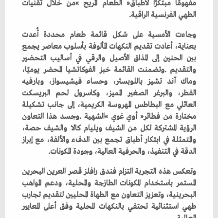
‬الطهي‭ ‬الفرنسية‭ ‬الراقية‭.‬
‬الدقة‭ ‬في‭ ‬التنفيذ،‭ ‬والحرفية‭ ‬العالية،‭ ‬وجودة‭ ‬المكونات‭.‬