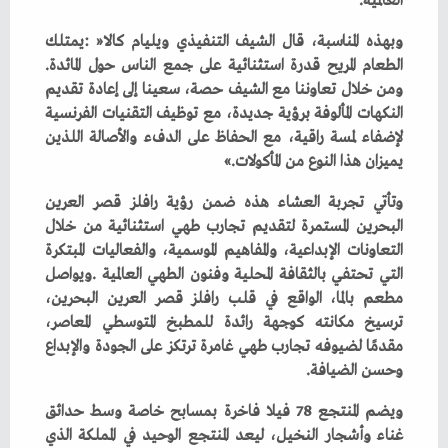
‬العالمية‭.‬
‬الطعام‭ ‬المريح‭ ‬قدرة‭ ‬استثنائية‭ ‬على‭ ‬جمع‭ ‬الناس‭ ‬حول‭ ‬المائدة‭.
‬يميزان‭ ‬هذا‭ ‬النوع‭ ‬من‭ ‬المأكولات‮»‬‭.‬
‬وحسن‭ ‬الضيافة‭.‬