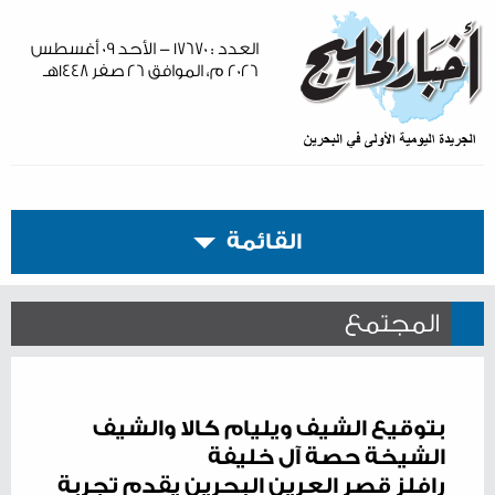
العدد : ١٧٦٧٠ - الأحد ٠٩ أغسطس
٢٠٢٦ م، الموافق ٢٦ صفر ١٤٤٨هـ
القائمة
المجتمع
بتوقيع الشيف ويليام كالا والشيف
الشيخة حصة آل خليفة
رافلز قصر العرين البحرين يقدم تجربة