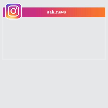
aak_news