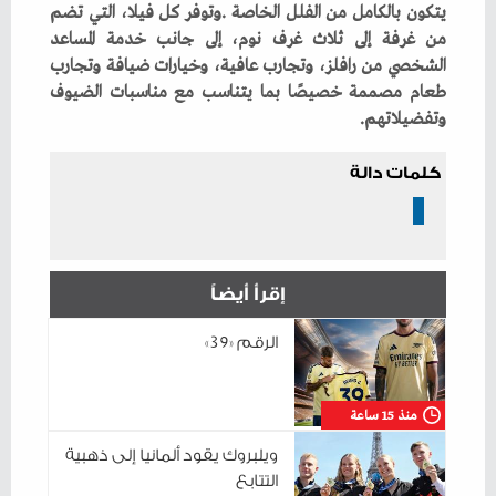
‬وتفضيلاتهم‭.‬
كلمات دالة
إقرأ أيضاً
الرقم «39»
منذ 15 ساعة
ويلبروك يقود ألمانيا إلى ذهبية
التتابع