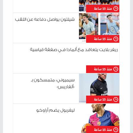
منذ 15 ساعة
شيلتون يواصل دفاعه عن اللقب
منذ 15 ساعة
ريفر بلايت يتعاقد مع ألمادا فـي صفقة قياسية
منذ 15 ساعة
سيميوني: متمسكون بـ
«ألفاريس»
منذ 15 ساعة
ليفربول يضم أراوخو
منذ 15 ساعة