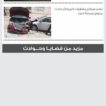
تضرر سيارتين بتلفيات كبيرة إثر حادث
مروري بمدينة حمد
مزيد من قضـايــا وحـــوادث