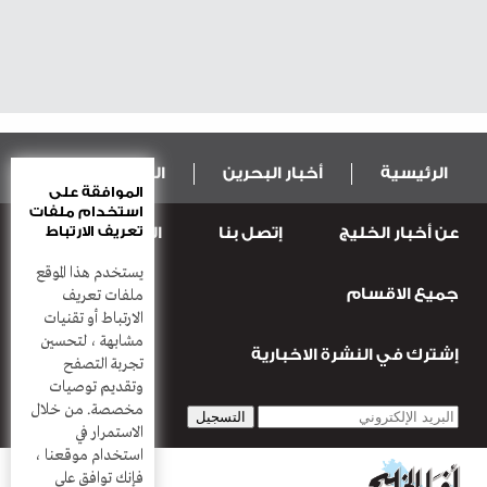
الرئيسية
أخبار البحرين
المال و الاقتصاد
الموافقة على
استخدام ملفات
تعريف الارتباط
عن أخبار الخليج
إتصل بنا
المطبعة
عربية ودولية
الرياضة
يستخدم هذا الموقع
جميع الاقسام
قضـايــا وحـــوادث
منوعات
أعمدة
ملفات تعريف
الارتباط أو تقنيات
مشابهة ، لتحسين
إشترك في النشرة الاخبارية
تجربة التصفح
وتقديم توصيات
مخصصة. من خلال
الاستمرار في
استخدام موقعنا ،
فإنك توافق على