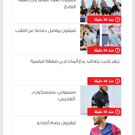
التتابع
منذ 36 دقيقة
شيلتون يواصل دفاعه عن اللقب
منذ 36 دقيقة
ريفر بلايت يتعاقد مع ألمادا فـي صفقة قياسية
منذ 36 دقيقة
سيميوني: متمسكون بـ
«ألفاريس»
منذ 36 دقيقة
ليفربول يضم أراوخو