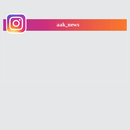
aak_news