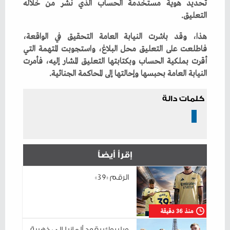
‬التعليق‭.‬
‬النيابة‭ ‬العامة‭ ‬بحبسها‭ ‬وإحالتها‭ ‬إلى‭ ‬المحاكمة‭ ‬الجنائية‭.‬
كلمات دالة
إقرأ أيضاً
الرقم «39»
منذ 36 دقيقة
ويلبروك يقود ألمانيا إلى ذهبية