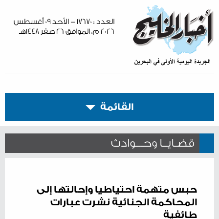
العدد : ١٧٦٧٠ - الأحد ٠٩ أغسطس
٢٠٢٦ م، الموافق ٢٦ صفر ١٤٤٨هـ
القائمة
قضـايــا وحـــوادث
حبس متهمة احتياطيا وإحالتها إلى
المحاكمة الجنائية نشرت عبارات
طائفية