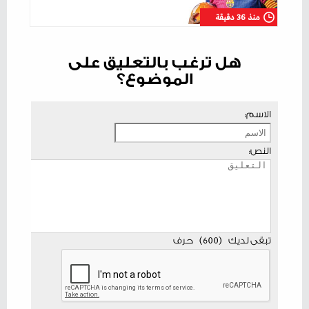
منذ 36 دقيقة
هل ترغب بالتعليق على
الموضوع؟
الاسم:
النص:
تبقى لديك
(
600
)
حرف