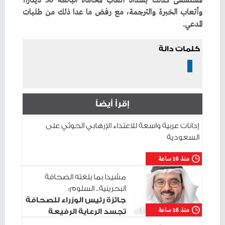
‬المدعي‭.‬
كلمات دالة
إقرأ أيضاً
إدانات عربية واسعة للاعتداء الإرهابي الحوثي على
السعودية
منذ 16 ساعة
مشيدا بما بلغته الصحافة
البحرينية.. السلوم:
جائزة رئيس الوزراء للصحافة
منذ 16 ساعة
تجسد الرعاية الرفيعة
للإعلام الوطني