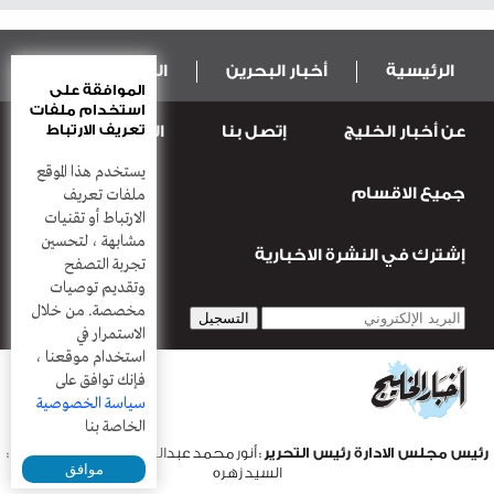
الرئيسية
أخبار البحرين
المال و الاقتصاد
الموافقة على
استخدام ملفات
تعريف الارتباط
عن أخبار الخليج
إتصل بنا
المطبعة
عربية ودولية
الرياضة
يستخدم هذا الموقع
جميع الاقسام
قضـايــا وحـــوادث
منوعات
أعمدة
ملفات تعريف
الارتباط أو تقنيات
مشابهة ، لتحسين
إشترك في النشرة الاخبارية
تجربة التصفح
وتقديم توصيات
مخصصة. من خلال
الاستمرار في
استخدام موقعنا ،
فإنك توافق على
سياسة الخصوصية
الخاصة بنا
رئيس مجلس الادارة رئيس التحرير
: أنور محمد عبدالرحمن |
مدير التحرير
:
موافق
السيد زهره