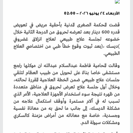
الأربعاء ٢٤ يونيو ٢٠٢٦ - 02:00
‬الطبيعي‭.‬
‬ومشكلات‭ ‬سيولة‭ ‬الدم‭.‬