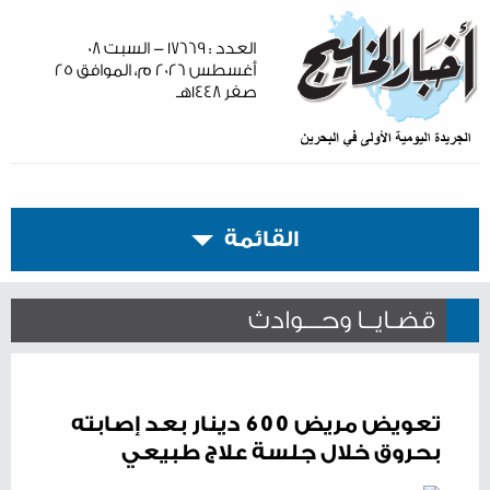
العدد : ١٧٦٦٩ - السبت ٠٨
أغسطس ٢٠٢٦ م، الموافق ٢٥
صفر ١٤٤٨هـ
القائمة
قضـايــا وحـــوادث
تعويض مريض 600 دينار بعد إصابته
بحروق خلال جلسة علاج طبيعي