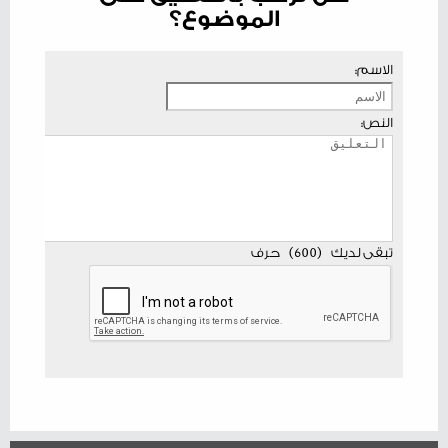
الموضوع؟
الاسم:
النص:
تبقى لديك
(
600
)
حرف