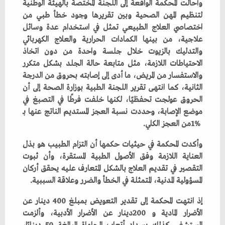
‬1‭% ‬من‭ ‬العجز‭ ‬الكلي‭.‬
‬المسؤولية‭ ‬المدنية،‭ ‬المتمثلة‭ ‬في‭ ‬الخطأ‭ ‬والضرر‭ ‬وعلاقة‭ ‬السببية‭.‬