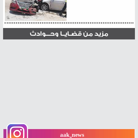
مزيد من قضـايــا وحـــوادث
aak_news