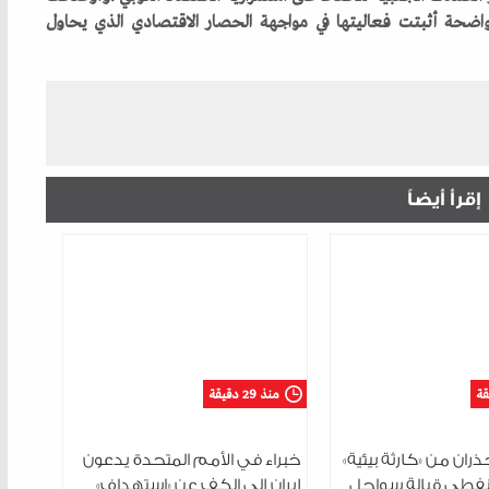
إقرأ أيضاً
منذ 29 دقيقة
ران من «كارثة بيئية»
خبراء في الأمم المتحدة يدعون
نفطي قبالة سواحل
إيران إلى الكف عن «استهداف»