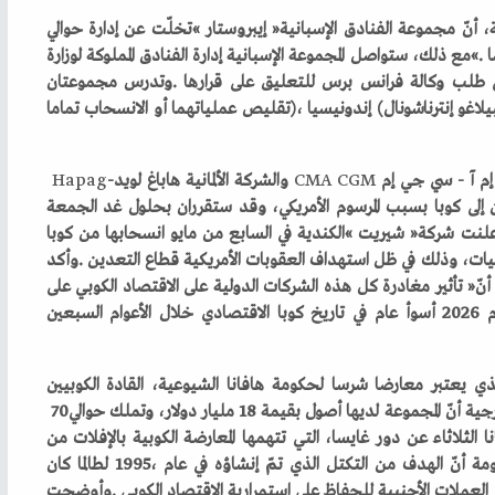
‭ ‬والشركة‭ ‬الألمانية‭ ‬هاباغ‭ ‬لويد‭ ‬
CGM
‭ ‬
CMA
‭-‬
Hapag
‬بالسرقة‭ ‬والفساد‭ ‬عبر‭ ‬مجموعة‭ ‬غايسا‭. ‬وتؤكد‭ ‬وزارة‭ ‬الخارجية‭ ‬أنّ‭ ‬المجموعة‭ ‬لديها‭ ‬أصول‭ ‬بقيمة‭ ‬18‭ ‬مليار‭ ‬دولار،‭ ‬وتملك‭ ‬حوالي‭ ‬70‭