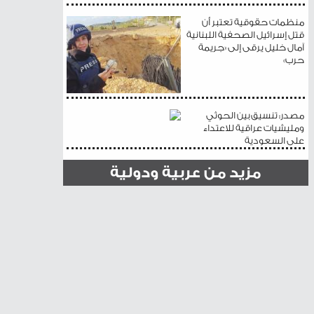
منظمات حقوقية تعتبر أن
قتل إسرائيل الصحفية اللبنانية
آمال خليل يرقى إلى «جريمة
حرب»
مصدر: تنسيق بين الحوثي
ومليشيات عراقية للاعتداء
على السعودية
مزيد من عربية ودولية