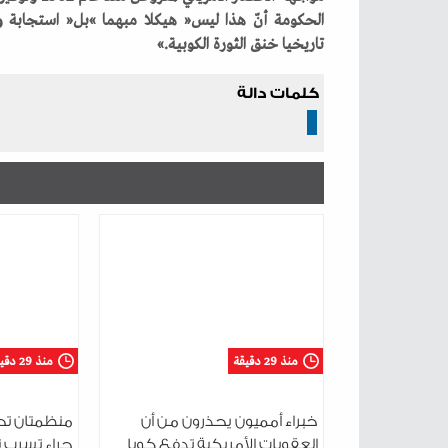
‬تاريخيا‭ ‬خنق‭ ‬الثورة‭ ‬الكوبية‮»‬‭.‬
كلمات دالة
منذ 29 دقيقة
منذ 29 دقيقة
خبراء أمميون يحذرون من أن
منظمتان تحذ
العقوبات الأمريكية تدفع كوبا
جراء تسرب 