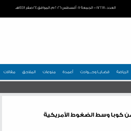
العدد : ١٧٦٦٨ - الجمعة ٠٧ أغسطس ٢٠٢٦ م، الموافق ٢٤ صفر ١٤٤٨هـ
الرياضة
قضـايــا وحـــوادث
أعمدة
منوعات
الملاحق
مقالات
من كوبا وسط الضغوط الأمريكية