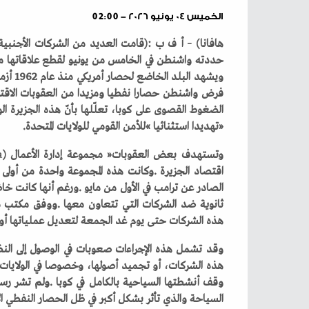
الخميس ٠٤ يونيو ٢٠٢٦ - 02:00
‬‮«‬تهديدا‭ ‬استثنائيا‮»‬‭ ‬للأمن‭ ‬القومي‭ ‬للولايات‭ ‬المتحدة‭.‬
وتستهدف‭ ‬بعض‭ ‬العقوبات‭ ‬‮«‬مجموعة‭ ‬إدارة‭ ‬الأعمال‮»‬‭ (‬
a
‬هذه‭ ‬الشركات‭ ‬حتى‭ ‬يوم‭ ‬غد‭ ‬الجمعة‭ ‬لتعديل‭ ‬عملياتها‭ ‬أو‭ ‬مواجهة‭ ‬إجراءات‭ ‬تقييدية‭.‬
‬السياحة‭ ‬والذي‭ ‬تأثر‭ ‬بشكل‭ ‬أكبر‭ ‬في‭ ‬ظل‭ ‬الحصار‭ ‬النفطي‭ ‬الأخير‭. ‬