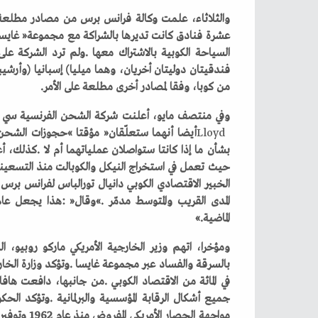
‬من‭ ‬كوبا،‭ ‬وفقا‭ ‬لمصادر‭ ‬أخرى‭ ‬مطلعة‭ ‬على‭ ‬الأمر‭.‬
وفي‭ ‬منتصف‭ ‬مايو،‭ ‬أعلنت‭ ‬شركة‭ ‬الشحن‭ ‬الفرنسية‭ ‬سي‭ ‬إم‭ ‬آ‭ - ‬سي‭ ‬جي‭ ‬إم‭ ‬
Lloyd
‬الماضية‮»‬‭.‬