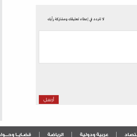
لا تتردد في إعطاء تعليقك ومشاركة رأيك
قتصاد
عربية ودولية
الرياضة
قضـايــا وحـــو