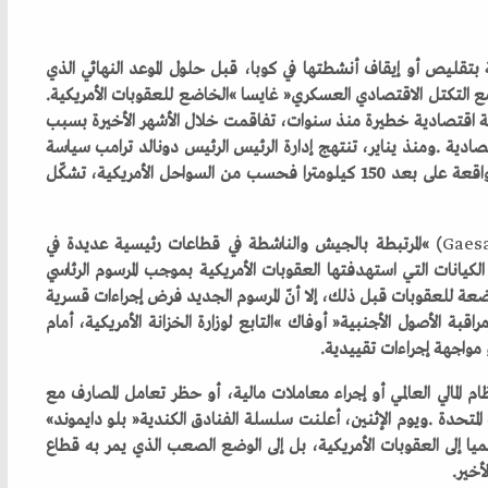
‬حددته‭ ‬واشنطن‭ ‬في‭ ‬الخامس‭ ‬من‭ ‬يونيو‭ ‬لقطع‭ ‬علاقاتها‭ ‬مع‭ ‬التكتل‭ ‬الاقتصادي‭ ‬العسكري‭ ‬‮«‬غايسا‮»‬‭ ‬الخاضع‭ ‬للعقوبات‭ ‬الأمريكية‭.
Gaes
‬هذه‭ ‬الشركات،‭ ‬أو‭ ‬تجميد‭ ‬أصولها،‭ ‬وخصوصا‭ ‬في‭ ‬الولايات‭ ‬المتحدة‭. ‬ويوم‭ ‬الإثنين،‭ ‬أعلنت‭ ‬سلسلة‭ ‬الفنادق‭ ‬الكندية‭ ‬‮«‬بلو‭ ‬دايموند‮»‬‭