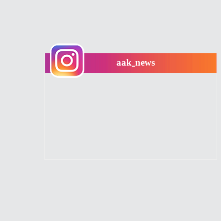
aak_news