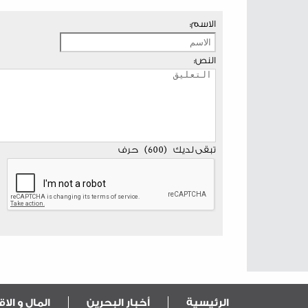
الاسم:
النص:
تبقى لديك
(
600
)
حرف
الرئيسية
أخبار البحرين
المال و الا