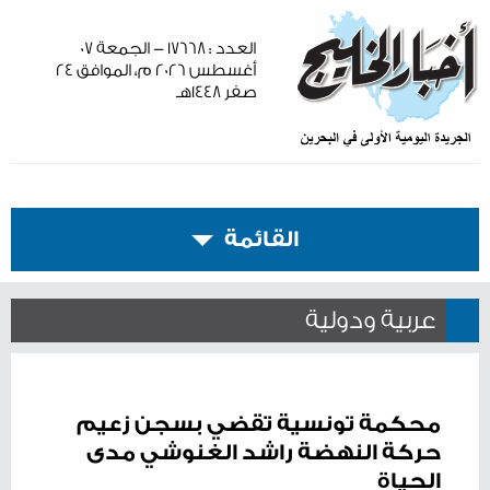
العدد : ١٧٦٦٨ - الجمعة ٠٧
أغسطس ٢٠٢٦ م، الموافق ٢٤
صفر ١٤٤٨هـ
القائمة
عربية ودولية
محكمة تونسية تقضي بسجن زعيم
حركة النهضة راشد الغنوشي مدى
الحياة