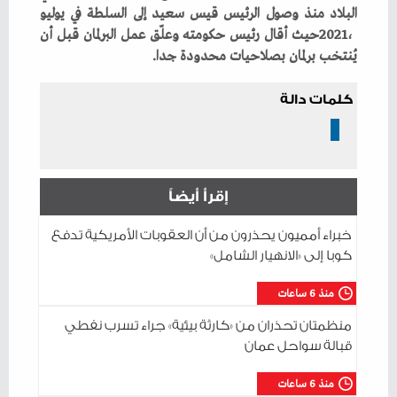
‬يُنتخب‭ ‬برلمان‭ ‬بصلاحيات‭ ‬محدودة‭ ‬جدا‭.‬
كلمات دالة
إقرأ أيضاً
خبراء أمميون يحذرون من أن العقوبات الأمريكية تدفع
كوبا إلى «الانهيار الشامل»
منذ 6 ساعات
منظمتان تحذران من «كارثة بيئية» جراء تسرب نفطي
قبالة سواحل عمان
منذ 6 ساعات