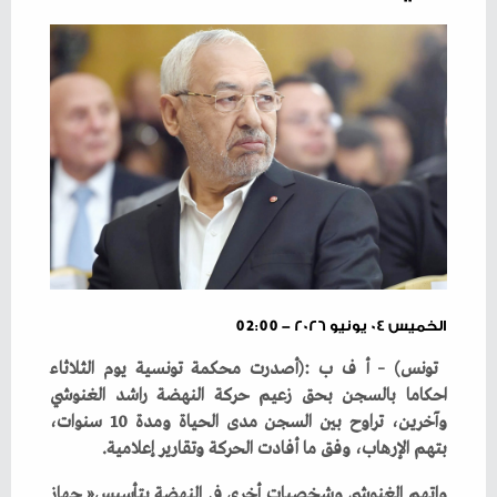
الخميس ٠٤ يونيو ٢٠٢٦ - 02:00
‬بتهم‭ ‬الإرهاب،‭ ‬وفق‭ ‬ما‭ ‬أفادت‭ ‬الحركة‭ ‬وتقارير‭ ‬إعلامية‭.‬