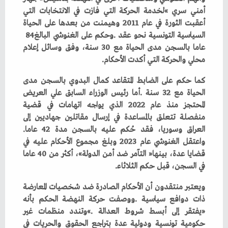
‬السياسية‭ ‬التونسية‭ ‬نحو‭ ‬عقد‭. ‬وحكم‭ ‬على‭ ‬الغنوشي‭ ‬البالغ‭ ‬84‭
‬محلي‭ ‬والحركة‭ ‬التي‭ ‬أكدت‭ ‬الأحكام‭.‬
‬العراق‭ ‬وسوريا،‭ ‬فقد‭ ‬حُكم‭ ‬عليه‭ ‬بالسجن‭ ‬مدة‭ ‬42‭ ‬عاما‭.
‬في‭ ‬السجن،‭ ‬قبل‭ ‬حكم‭ ‬الثلاثاء‭.‬