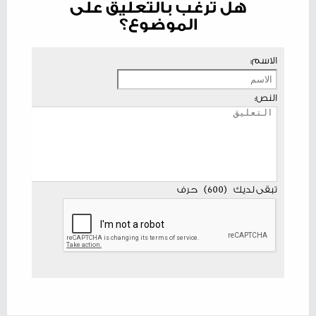
هل ترغب بالتعليق على
الموضوع؟
الاسم:
النص:
تبقى لديك
(
600
)
حرف