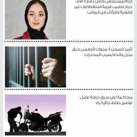
إلزام مستشفى خاص دفع 3 آلاف
دينار لطبيب قيمة استقطاعات غير
قانونية وللتأخر في الرواتب
تأييد السجن 5 سنوات لأربعيني حرق
منزل والدته بسبب المخدرات
محاكمة لص سرق دراجة عامل
توصيل طلبات بالإكراه