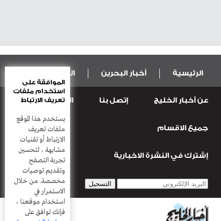
الرئيسية
أخبار البحرين
المال و الاقتصاد
الموافقة على
استخدام ملفات
عن أخبار الخليج
إتصل بنا
المطبعة
تعريف الارتباط
عربية ودولية
الرياضة
يستخدم هذا الموقع
جميع الاقسام
قضـايــا وحـــوادث
منوعات
أعمدة
ملفات تعريف
الارتباط أو تقنيات
مشابهة ، لتحسين
إشترك في النشرة الاخبارية
تجربة التصفح
وتقديم توصيات
مخصصة. من خلال
الاستمرار في
استخدام موقعنا ،
فإنك توافق على