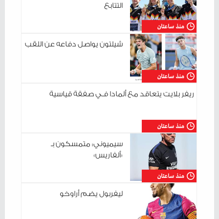
التتابع
منذ ساعتان
شيلتون يواصل دفاعه عن اللقب
منذ ساعتان
ريفر بلايت يتعاقد مع ألمادا فـي صفقة قياسية
منذ ساعتان
سيميوني: متمسكون بـ
«ألفاريس»
منذ ساعتان
ليفربول يضم أراوخو