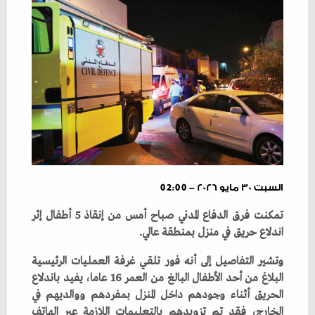
السبت ٣٠ مايو ٢٠٢٦ - 02:00
‬اندلاع‭ ‬حريق‭ ‬في‭ ‬منزل‭ ‬بمنطقة‭ ‬عالي‭.‬