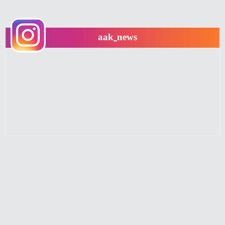
aak_news