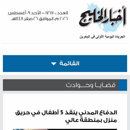
العدد : ١٧٦٧٠ - الأحد ٠٩ أغسطس
٢٠٢٦ م، الموافق ٢٦ صفر ١٤٤٨هـ
القائمة
قضـايــا وحـــوادث
الدفاع المدني ينقذ 5 أطفال في حريق
منزل بمنطقة عالي