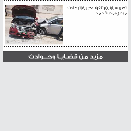
تضرر سيارتين بتلفيات كبيرة إثر حادث
مروري بمدينة حمد
مزيد من قضـايــا وحـــوادث