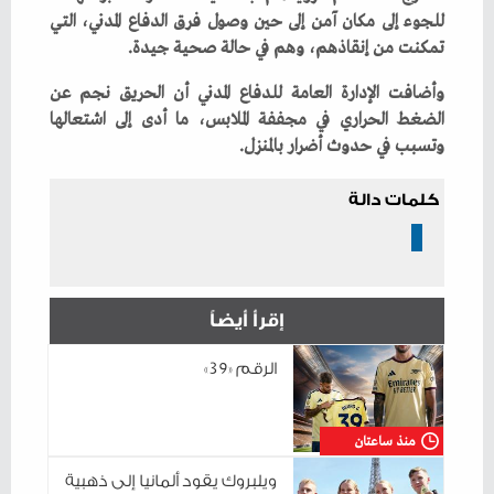
‬تمكنت‭ ‬من‭ ‬إنقاذهم،‭ ‬وهم‭ ‬في‭ ‬حالة‭ ‬صحية‭ ‬جيدة‭.‬
‬وتسبب‭ ‬في‭ ‬حدوث‭ ‬أضرار‭ ‬بالمنزل‭.‬
كلمات دالة
إقرأ أيضاً
الرقم «39»
منذ ساعتان
ويلبروك يقود ألمانيا إلى ذهبية