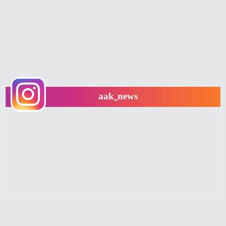
aak_news