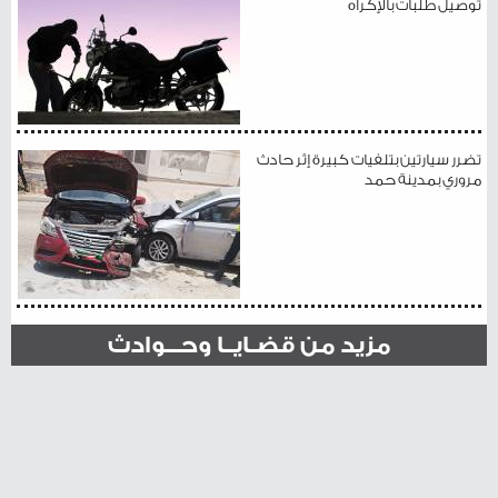
توصيل طلبات بالإكراه
تضرر سيارتين بتلفيات كبيرة إثر حادث
مروري بمدينة حمد
مزيد من قضـايــا وحـــوادث