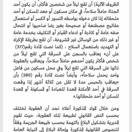
‬أو‭ ‬التهديد‭ ‬باستعمال‭ ‬السلاح‭) ‬،‭ ‬كما‭ ‬نصت‭ ‬المادة‭ ‬رقم‭ (‬377‭)
‬للسكن‭ ‬أو‭ ‬أحد‭ ‬ملحقاتها‮»‬‭.‬