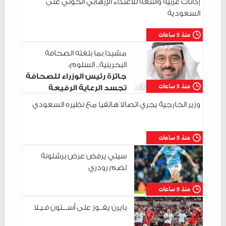
إدانات عربية واسعة للاعتداء الإرهابي الحوثي على
السعودية
منذ 5 ساعات
مشيدا بما بلغته الصحافة
البحرينية.. السلوم:
جائزة رئيس الوزراء للصحافة
منذ 5 ساعات
تجسد الرعاية الرفيعة
للإعلام الوطني
وزير الخارجية يجري اتصالا هاتفيا مع نظيره السعودي
منذ 5 ساعات
سيتي يرفض عرض برشلونة
لضم رودري
منذ 5 ساعات
بايرن يفــوز على أســـتون فـيـلا