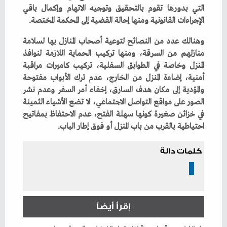
‬الإجراءات‭ ‬القانونية‭ ‬ومنها‭ ‬إحالة‭ ‬القضية‭ ‬إلى‭ ‬المحكمة‭ ‬المختصة‭. ‬
‬احتياطية‭ ‬بالقرب‭ ‬من‭ ‬باب‭ ‬المنزل‭ ‬أو‭ ‬فوق‭ ‬إطار‭ ‬الباب‭.‬
كلمات دالة
إقرأ أيضاً