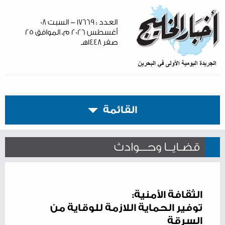
العدد : ١٧٦٦٩ - السبت ٠٨
أغسطس ٢٠٢٦ م، الموافق ٢٥
صفر ١٤٤٨هـ
القائمة
قضـايــا وحـــوادث
الثقافة الأمنية:
توفير الحماية اللازمة للوقاية من
السرقة