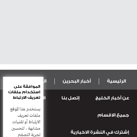
الرئيسية
أخبار البحرين
المال و الاقتصاد
الموافقة على
استخدام ملفات
تعريف الارتباط
عن أخبار الخليج
إتصل بنا
المطبعة
عربية ودولية
الرياضة
يستخدم هذا الموقع
جميع الاقسام
قضـايــا وحـــوادث
منوعات
أعمدة
ملفات تعريف
الارتباط أو تقنيات
مشابهة ، لتحسين
إشترك في النشرة الاخبارية
تجربة التصفح