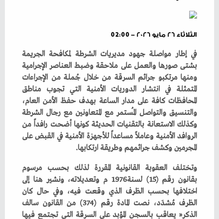
الثلاثاء ٢٦ مايو ٢٠٢٦ - 02:00
‬المجرمين‭ ‬وكشف‭ ‬جرائمهم‭ ‬وطريقة‭ ‬ارتكابها‭.‬