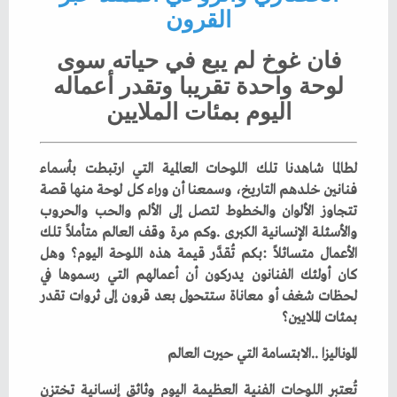
‬القرون
‬اليوم‭ ‬بمئات‭ ‬الملايين
‬بمئات‭ ‬الملايين؟
الموناليزا‭.. ‬الابتسامة‭ ‬التي‭ ‬حيرت‭ ‬العالم