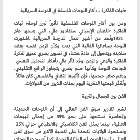
‮«‬ثبات‭ ‬الذاكرة‮»‬‭.. ‬أكثر‭ ‬اللوحات‭ ‬فلسفة‭ ‬في‭ ‬المدرسة‭ ‬السريالية‮ ‬
‬فجاءت‭ ‬اللوحة‭ ‬وكأنها‭ ‬حلم‭ ‬بصري‭ ‬يتجاوز‭ ‬الواقع‭ ‬التقليدي‭.
‬وتُقدَّر‭ ‬قيمتها‭ ‬النظرية‭ ‬اليوم‭ ‬بمئات‭ ‬الملايين‭ ‬من‭ ‬الدولارات‭.‬
الفن‭ ‬بين‭ ‬الجمال‭ ‬والثروة
‬العالمية،‭ ‬بينما‭ ‬يمثل‭ ‬الفن‭ ‬الكلاسيكي‭ ‬والانطباعي‭ ‬حوالي‭ ‬25‭%‬‭.