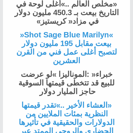
‬في‭ ‬مزاد‭ ‬‮«‬كريستيز‮» ‬
‮«‬Shot‭ ‬Sage‭ ‬Blue‭ ‬Marilyn‮»‬‭
‬العشرين
‬حاجز‭ ‬المليار‭ ‬دولار‮ ‬