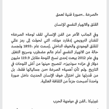
‮«‬الصرخة‮»‬‭.. ‬صورة‭ ‬فنية‭ ‬لعمق‭ ‬
القلق‭ ‬والانهيار‭ ‬النفسي‭ ‬للإنسان‮ ‬
وفي‭ ‬الجانب‭ ‬الآخر‭ ‬من‭ ‬الفن‭ ‬الإنساني‭ ‬تقف‭ ‬لوحة‭ ‬‮«‬الصرخة‮»‬‭
‬حالة‭ ‬من‭ ‬الانهيار‭ ‬النفسي‭ ‬أمام‭ ‬عالم‭ ‬مضطرب‭ ‬وسريع‭ ‬التغيّر‭.
‬واحدة‭ ‬أصبحت‭ ‬جزءاً‭ ‬من‭ ‬الثقافة‭ ‬العالمية‭.‬
غيرنيكا‭.. ‬الفن‭ ‬في‭ ‬مواجهة‭ ‬الحرب