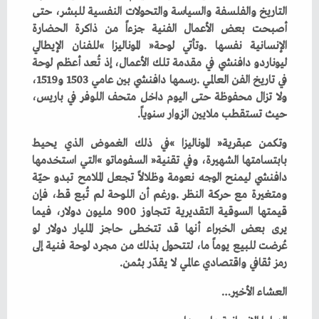
‬حيث‭ ‬تستقطب‭ ‬ملايين‭ ‬الزوار‭ ‬سنوياً‭.‬
‬رمز‭ ‬ثقافي‭ ‬واقتصادي‭ ‬عالمي‭ ‬لا‭ ‬يقدّر‭ ‬بثمن‭.‬
العشاء‭ ‬الأخير‮…‬‭ ‬