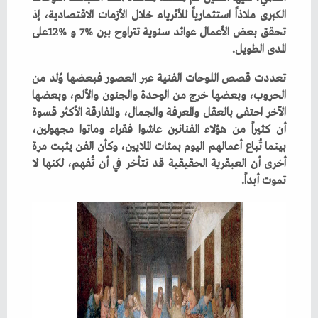
‬المدى‭ ‬الطويل‭.‬
‬تموت‭ ‬أبداً‭.‬