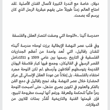
‬يرسم‭ ‬ألمه‭ ‬بصمت‭.‬
‮«‬مدرسة‭ ‬أثينا‮»‬‭.. ‬اللوحة‭ ‬التي‭ ‬وصفت‭ ‬انتصار‭ ‬العقل‭ ‬والفلسفة
وفي‭ ‬قلب‭ ‬عصر‭ ‬النهضة‭ ‬الإيطالية‭ ‬برزت‭ ‬لوحة‭ ‬‮«‬مدرسة‭ ‬أثينا‮»‬‭
‬الدولارات‭.‬