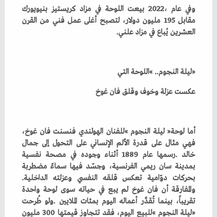
‬العشرين‭ ‬يُباع‭ ‬في‭ ‬مزاد‭ ‬علني‭.‬
‮«‬ليلة‭ ‬النجوم‮»‬‭ ..‬اللوحة‭ ‬التي‭ ‬
عكست‭ ‬عزلة‭ ‬وخوف‭ ‬وقلق‭ ‬فان‭ ‬غوخ‮ ‬
‬بحركات‭ ‬دوّامية‭ ‬تعكس‭ ‬قلقه‭ ‬النفسي‭ ‬وعزلته‭ ‬الداخلية‭.