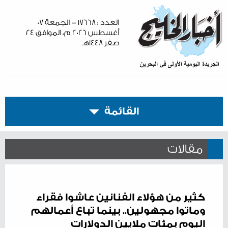
العدد : ١٧٦٦٨ - الجمعة ٠٧
أغسطس ٢٠٢٦ م، الموافق ٢٤
صفر ١٤٤٨هـ
القائمة
مقالات
كثير من هؤلاء الفنانين عاشوا فقراء
وماتوا مجهولين.. بينما تباع أعمالهم
اليوم بمئات ملايين الدولارات