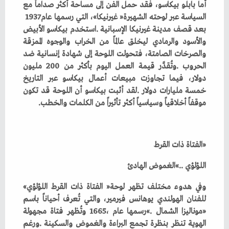
‬السياسة‭ ‬عبر‭ ‬لوحته‭ ‬الشهيرة‭ ‬‮«‬غيرنيكا‮»‬،‭ ‬التي‭ ‬رسمها‭ ‬عام‭ ‬1937‭
‬موقفاً‭ ‬أخلاقياً‭ ‬وسياسياً‭ ‬أكثر‭ ‬تأثيراً‭ ‬من‭ ‬الكلمات‭ ‬والخطب‭.‬
‮«‬الفتاة‭ ‬ذات‭ ‬القرط‭ ‬
اللؤلؤي‮»‬‭.. ‬الغموض‭ ‬الهادئ
وفي‭ ‬هدوء‭ ‬مختلف‭ ‬تظهر‭ ‬لوحة‭ ‬‮«‬الفتاة‭ ‬ذات‭ ‬القرط‭ ‬اللؤلؤي‮»‬‭