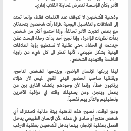
‬الأمر‭ ‬وكأن‭ ‬المؤسسة‭ ‬تتعرض‭ ‬لمحاولة‭ ‬انقلاب‭ ‬إداري‭.‬
‬المنافسة‭ ‬والتهديد‭ ‬الشخصي‭.‬
‬وتحليلهم‭ ‬والتأثر‭ ‬بهم‭ ‬نفسياً‭.‬