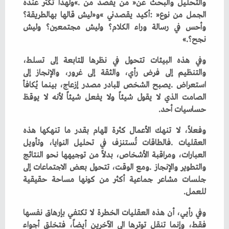
‬نجح؟‮»‬‭.‬
‬حساسيات‭ ‬أحد‭.‬
‬للعمل‭.‬