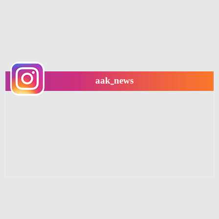
aak_news