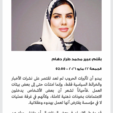
بقلم: عبير محمد طرار دهام
الجمعة ٢٢ مايو ٢٠٢٦ - 02:00
‬لا‭ ‬في‭ ‬مؤسسة‭ ‬يفترض‭ ‬أنها‭ ‬تعمل‭ ‬بهدوء‭ ‬وعقلانية‭.‬