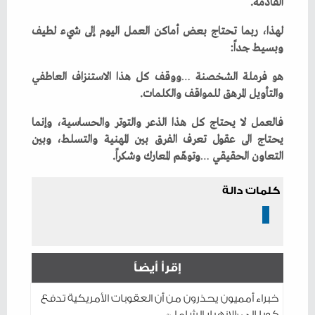
‬القادمة‭.‬
‬وبسيط‭ ‬جداً‭:‬
هو‭ ‬فرملة‭ ‬الشخصنة
‬والتأويل‭ ‬المرهق‭ ‬للمواقف‭ ‬والكلمات‭.‬
‬التعاون‭ ‬الحقيقي
‭ ‬وتوهّم‭ ‬المعارك‭ ‬وشكراً‭.‬
كلمات دالة
إقرأ أيضاً
خبراء أمميون يحذرون من أن العقوبات الأمريكية تدفع
كوبا إلى «الانهيار الشامل»