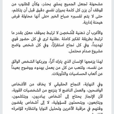
‬هيمنة‭ ‬إدارية‭.‬
‬مشروع‭ ‬صدام‭ ‬محتمل‭.‬
‬عن‭ ‬ألعاب‭ ‬الحساسيات‭ ‬والتأويلات‭.‬
‬وقتهم‭ ‬في‭ ‬مراقبة‭ ‬الآخرين‭ ‬وتحليل‭ ‬النوايا‭ ‬وانتظار‭ ‬‮«‬المؤامرة‮»‬‭