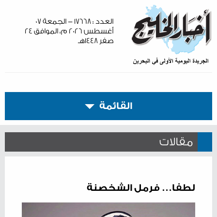
العدد : ١٧٦٦٨ - الجمعة ٠٧
أغسطس ٢٠٢٦ م، الموافق ٢٤
صفر ١٤٤٨هـ
القائمة
مقالات
لطفا… فرمل الشخصنة