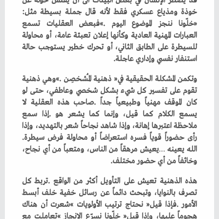
‬خوذة‭ ‬ومذياع‭ ‬عسكري‭ ‬فقط‭ ‬لأنه‭ ‬قال‭ ‬جملة‭ ‬بسيطة‭ ‬مثل‭:
‬استنفار‭ ‬نفسي‭ ‬وإداري‭ ‬عاجلة‭.‬
‬رأى‭ ‬حضوراً‭ ‬قوياً‭ ‬فسره‭ ‬استعراضاً‭ ‬أو‭ ‬محاولة‭ ‬فرض‭ ‬سيطرة‭.
‬الله‭ ‬يعينه
‬وخائفاً‭ ‬من‭ ‬أي‭ ‬حضور‭ ‬مختلف‭.‬