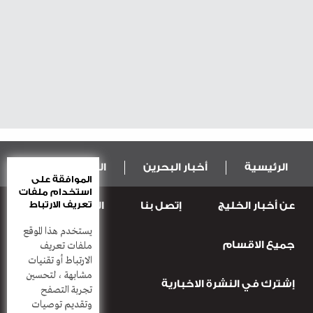
الرئيسية
أخبار البحرين
المال و الاقتصاد
الموافقة على
استخدام ملفات
تعريف الارتباط
عن أخبار الخليج
إتصل بنا
المطبعة
عربية ودولية
الرياضة
يستخدم هذا الموقع
جميع الاقسام
قضـايــا وحـــوادث
منوعات
أعمدة
ملفات تعريف
الارتباط أو تقنيات
مشابهة ، لتحسين
إشترك في النشرة الاخبارية
تجربة التصفح
وتقديم توصيات