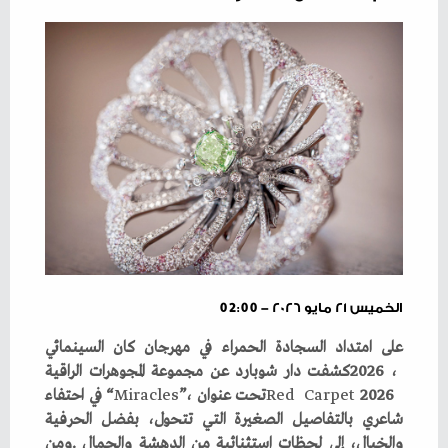
الخميس ٢١ مايو ٢٠٢٦ - 02:00
‭ ‬2026‭ ‬تحت‭ ‬عنوان‭ ‬“
Carpet
‭ ‬
Red
Miracles