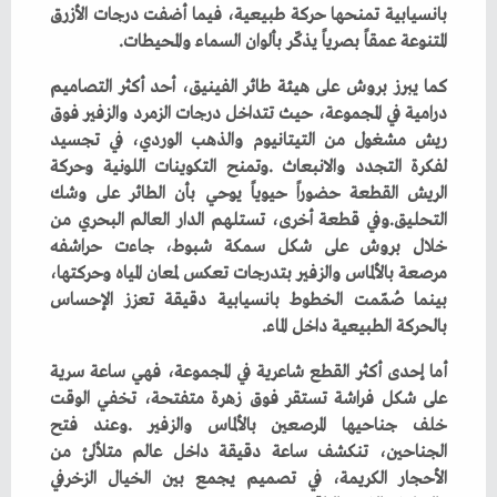
‬المتنوعة‭ ‬عمقاً‭ ‬بصرياً‭ ‬يذكّر‭ ‬بألوان‭ ‬السماء‭ ‬والمحيطات‭.‬
‬بالحركة‭ ‬الطبيعية‭ ‬داخل‭ ‬الماء‭.‬