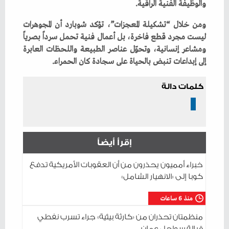
‬والوظيفة‭ ‬الفنية‭ ‬الراقية‭.‬
‬إلى‭ ‬إبداعات‭ ‬تنبض‭ ‬بالحياة‭ ‬على‭ ‬سجادة‭ ‬كان‭ ‬الحمراء‭.‬
كلمات دالة
إقرأ أيضاً
خبراء أمميون يحذرون من أن العقوبات الأمريكية تدفع
كوبا إلى «الانهيار الشامل»
منذ 6 ساعات
منظمتان تحذران من «كارثة بيئية» جراء تسرب نفطي
قبالة سواحل عمان