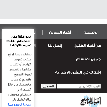
الرئيسية
أخبار البحرين
المال و الاقتصاد
الموافقة على
استخدام ملفات
تعريف الارتباط
عن أخبار الخليج
إتصل بنا
المطبعة
عربية ودولية
الرياضة
يستخدم هذا الموقع
جميع الاقسام
قضـايــا وحـــوادث
منوعات
أعمدة
ملفات تعريف
الارتباط أو تقنيات
مشابهة ، لتحسين
إشترك في النشرة الاخبارية
تجربة التصفح
وتقديم توصيات
مخصصة. من خلال
الاستمرار في
استخدام موقعنا ،
فإنك توافق على
سياسة الخصوصية