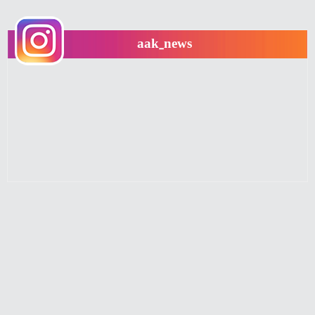
aak_news