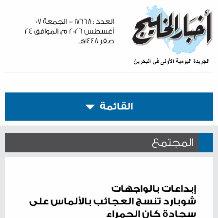
العدد : ١٧٦٦٨ - الجمعة ٠٧
أغسطس ٢٠٢٦ م، الموافق ٢٤
صفر ١٤٤٨هـ
القائمة
المجتمع
إبداعات بالواجهات
شوبارد تنسج العجائب بالألماس على
سجادة كان الحمراء