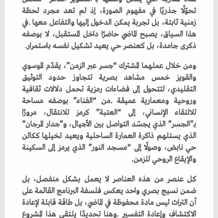
‬ذكرى‭ ‬جامدة،‭ ‬بل‭ ‬كعنصر‭ ‬حي‭ ‬يعيد‭ ‬تشكيل‭ ‬نفسه‭ ‬باستمرار‭.‬
‬والإيقاع‭ ‬الروحي‭ ‬للزمن‭.‬