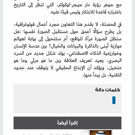
‬باعتباره‭ ‬قاعدة‭ ‬للابتكار‭ ‬وليس‭ ‬قيدًا‭ ‬عليه‭.‬
‬التقنية،‭ ‬بل‭ ‬يبدأ‭ ‬منها‭.‬
كلمات دالة
إقرأ أيضاً