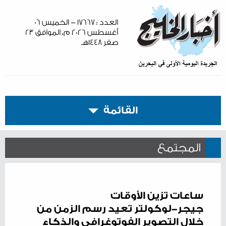
العدد : ١٧٦٦٧ - الخميس ٠٦
أغسطس ٢٠٢٦ م، الموافق ٢٣
صفر ١٤٤٨هـ
القائمة
المجتمع
ساعات تزين الأوقات
جيجر-لوكولتر تعيد رسم الزمن من
خلال التصوير الفوتوغرافي والذكاء