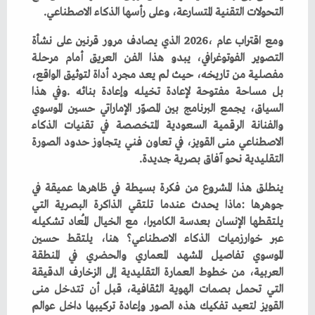
‬التحولات‭ ‬التقنية‭ ‬المتسارعة،‭ ‬وعلى‭ ‬رأسها‭ ‬الذكاء‭ ‬الاصطناعي‭.‬
‬التقليدية‭ ‬نحو‭ ‬آفاق‭ ‬بصرية‭ ‬جديدة‭.‬