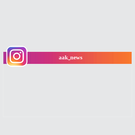
aak_news