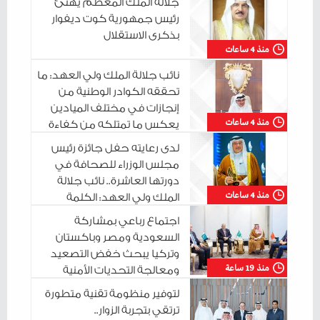
جلالة الملك المعظم يهنئ
رئيس جمهورية كوت ديفوار
بذكرى الاستقلال
منذ 4 ساعات
نائب جلالة الملك ولي العهد: ما
تحققه الكوادر الوطنية من
إنجازات في مختلف الميادين
منذ 4 ساعات
يعكس ما تمتلكه من كفاءة
واقتدار وما تتحلى به من روح المبادرة والمسؤولية
لدى رعايته حفل جائزة رئيس
مجلس الوزراء للصحافة في
دورتها العاشرة.. نائب جلالة
منذ 4 ساعات
الملك ولي العهد: الكلمة
الوطنية المسؤولة قوةٌ وثباتٌ في مواجهة التحديات
اجتماع رباعي بمشاركة
السعودية ومصر وباكستان
وتركيا يبحث خفض التصعيد
منذ 19 ساعة
ومعالجة التحديات الأمنية
الراهنة
لتوفير منظومة تقنية متطورة
ترتقي بتجربة الزوار..