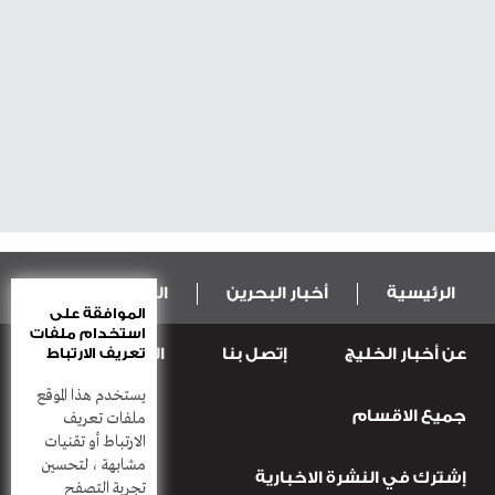
الرئيسية
أخبار البحرين
المال و الاقتصاد
الموافقة على
استخدام ملفات
عن أخبار الخليج
إتصل بنا
المطبعة
تعريف الارتباط
عربية ودولية
الرياضة
يستخدم هذا الموقع
جميع الاقسام
قضـايــا وحـــوادث
منوعات
أعمدة
ملفات تعريف
الارتباط أو تقنيات
مشابهة ، لتحسين
إشترك في النشرة الاخبارية
تجربة التصفح