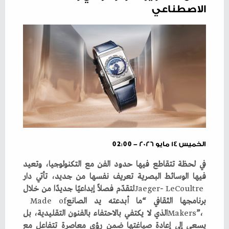
الاصطناعي
الخميس ١٤ مايو ٢٠٢٦ - 02:00
Jaeger
‭- ‬
LeCoultre
‬برنامجها‭ ‬الثقافي‭ ‬“ما‭ ‬أبدعته‭ ‬يد‭ ‬الصانع‭ ‬
of
‭ ‬
Made
Makers