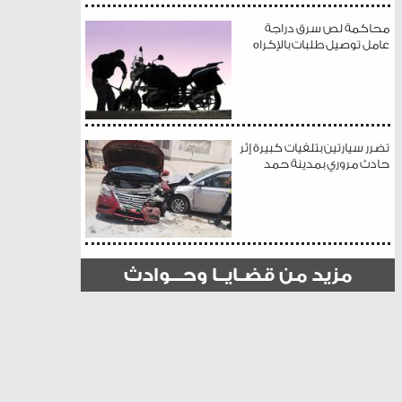
محاكمة لص سرق دراجة
عامل توصيل طلبات بالإكراه
تضرر سيارتين بتلفيات كبيرة إثر
حادث مروري بمدينة حمد
مزيد من قضـايــا وحـــوادث