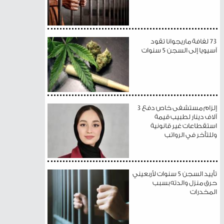
73 لفافة ماريجوانا تقود
آسيويا إلى السجن 5 سنوات
إلزام مستشفى خاص دفع 3
آلاف دينار لطبيب قيمة
استقطاعات غير قانونية
وللتأخر في الرواتب
تأييد السجن 5 سنوات لأربعيني
حرق منزل والدته بسبب
المخدرات