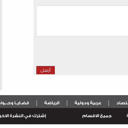
قتصاد
عربية ودولية
الرياضة
قضـايــا وحـــو
جميع الاقسام
إشترك في النشرة الاخبا