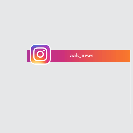
aak_news