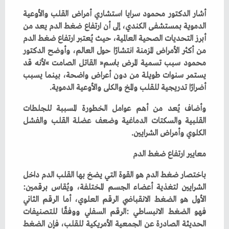
‬أضرارًا‭ ‬تدريجية‭ ‬للقلب‭ ‬والمخ‭ ‬والكلى‭ ‬والأوعية‭ ‬الدموية‭.‬
‬الكلوي‭ ‬وأمراض‭ ‬الشرايين‭.‬
معايير‭ ‬ارتفاع‭ ‬ضغط‭ ‬الدم
‬الشرايين‭ ‬لتغذية‭ ‬أعضاء‭ ‬الجسم‭ ‬المختلفة،‭ ‬ويُقاس‭ ‬برقمين‭: