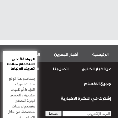
الرئيسية
أخبار البحرين
المال و الاقتصاد
الموافقة على
استخدام ملفات
تعريف الارتباط
عن أخبار الخليج
إتصل بنا
المطبعة
عربية ودولية
الرياضة
يستخدم هذا الموقع
جميع الاقسام
قضـايــا وحـــوادث
منوعات
أعمدة
ملفات تعريف
الارتباط أو تقنيات
مشابهة ، لتحسين
إشترك في النشرة الاخبارية
تجربة التصفح
وتقديم توصيات
مخصصة. من خلال
الاستمرار في