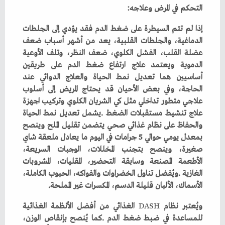
التحكم‭ ‬في‭ ‬المرض‭ ‬وعلاجه‭:‬
‬الأسماك،‭ ‬الألبان‭ ‬قليلة‭ ‬الدسم،‭ ‬المكسرات‭ ‬غير‭ ‬المملحة‭.‬
ويُعتبر‭ ‬نظام‭ ‬
DASH