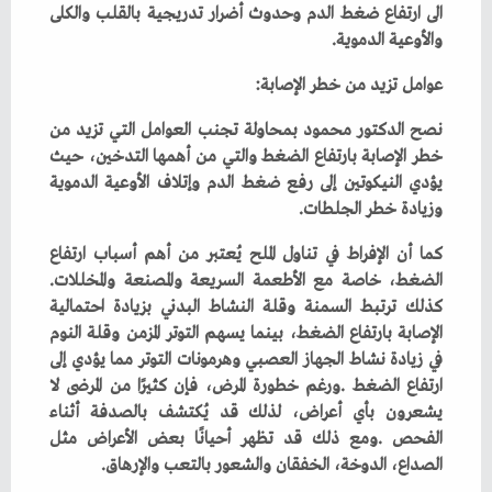
‬والأوعية‭ ‬الدموية‭.‬
عوامل‭ ‬تزيد‭ ‬من‭ ‬خطر‭ ‬الإصابة‭:‬
‬وزيادة‭ ‬خطر‭ ‬الجلطات‭.‬
‬الضغط،‭ ‬خاصة‭ ‬مع‭ ‬الأطعمة‭ ‬السريعة‭ ‬والمصنعة‭ ‬والمخللات‭.
‬الصداع،‭ ‬الدوخة،‭ ‬الخفقان‭ ‬والشعور‭ ‬بالتعب‭ ‬والإرهاق‭.‬