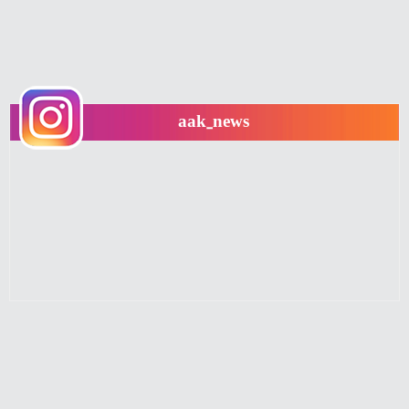
aak_news