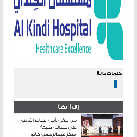
كلمات دالة
إقرأ أيضاً
في حفل تأبين الشاعر الأديب
علي عبدالله خليفة
مركز عبدالرحمن كانو