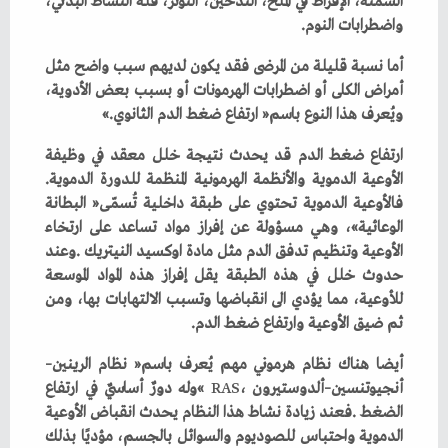
‬واضطرابات‭ ‬النوم‭.‬
‬ويُعرف‭ ‬هذا‭ ‬النوع‭ ‬باسم‭ ‬‮«‬ارتفاع‭ ‬ضغط‭ ‬الدم‭ ‬الثانوي‮»‬‭.‬
‬الأوعية‭ ‬الدموية‭ ‬والأنظمة‭ ‬الهرمونية‭ ‬المنظمة‭ ‬للدورة‭ ‬الدموية‭.
‬ثم‭ ‬ضيق‭ ‬الأوعية‭ ‬وارتفاع‭ ‬ضغط‭ ‬الدم‭.‬
أيضا‭ ‬هناك‭ ‬نظام‭ ‬هرموني‭ ‬مهم‭ ‬يُعرف‭ ‬باسم‭ ‬‮«‬نظام‭ ‬الرينين–
أنجيوتنسين–ألدوستيرون‮»‬‭ ‬
RAS