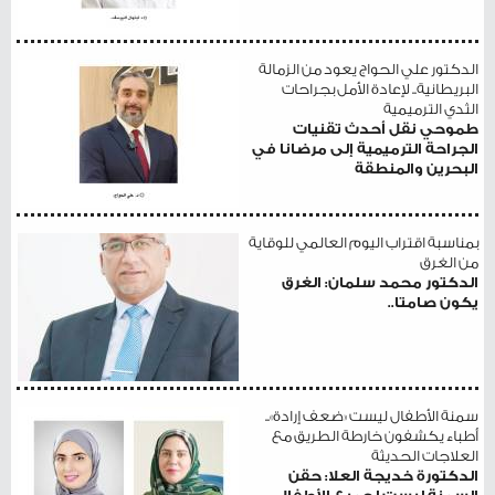
الدكتور علي الحواج يعود من الزمالة
البريطانية.. لإعادة الأمل بجراحات
الثدي الترميمية
طموحي نقل أحدث تقنيات
الجراحة الترميمية إلى مرضانا في
البحرين والمنطقة
بمناسبة اقتراب اليوم العالمي للوقاية
من الغرق
الدكتور محمد سلمان: الغرق
يكون صامتا..
سمنة الأطفال ليست «ضعف إرادة»..
أطباء يكشفون خارطة الطريق مع
العلاجات الحديثة
الدكتورة خديجة العلا: حقن