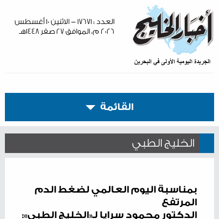
العدد : ١٧٦٧١ - الاثنين ١٠ أغسطس
٢٠٢٦ م، الموافق ٢٧ صفر ١٤٤٨هـ
القائمة
الخليج الطبي
بمناسبة اليوم العالمي لضغط الدم
المرتفع
الدكتور محمود سرايا لـ«الخليج الطبي»: