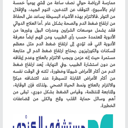
‬الخطيرة‭.‬