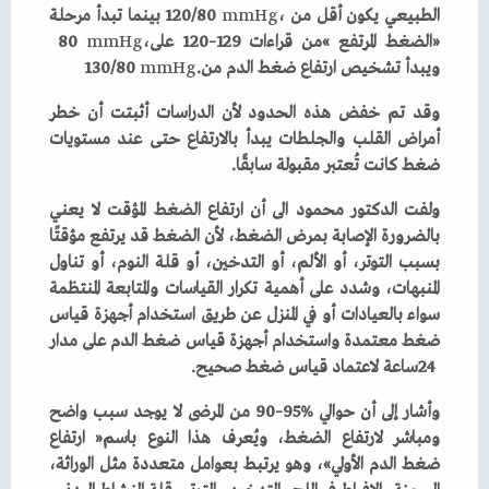
‬الطبيعي‭ ‬يكون‭ ‬أقل‭ ‬من‭ ‬120‭/‬80‭ ‬
mmHg
‬‮«‬الضغط‭ ‬المرتفع‮»‬‭ ‬من‭ ‬قراءات‭ ‬120–129‭ ‬على‭ ‬80‭ ‬
،‭
mmHg
‬ويبدأ‭ ‬تشخيص‭ ‬ارتفاع‭ ‬ضغط‭ ‬الدم‭ ‬من‭ ‬130‭/‬80‭ ‬
‭.‬
mmHg
‬ضغط‭ ‬كانت‭ ‬تُعتبر‭ ‬مقبولة‭ ‬سابقًا‭.‬
‬24‭ ‬ساعة‭ ‬لاعتماد‭ ‬قياس‭ ‬ضغط‭ ‬صحيح‭.‬