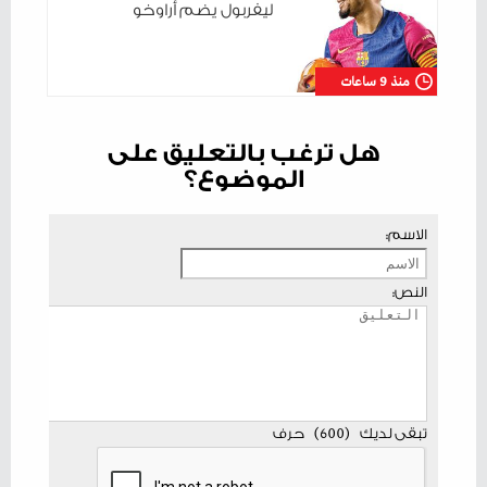
ليفربول يضم أراوخو
منذ 9 ساعات
هل ترغب بالتعليق على
الموضوع؟
الاسم:
النص:
تبقى لديك
(
600
)
حرف