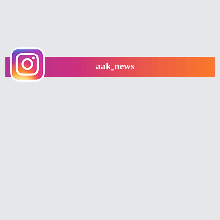
aak_news