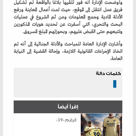
‬وتتبعهم‭ ‬حتى‭ ‬القبض‭ ‬عليهم،‭ ‬وبحوزتهم‭ ‬المبلغ‭ ‬المسروق‭.‬
‬العامة‭.‬
كلمات دالة
إقرأ أيضاً
الرقم «39»