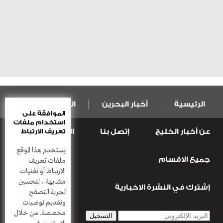
الرئيسية
أخبار البحرين
المال و الاقتصاد
الموافقة على
استخدام ملفات
عن أخبار الخليج
إتصل بنا
المطبعة
تعريف الارتباط
عربية ودولية
الرياضة
يستخدم هذا الموقع
جميع الاقسام
قضـايــا وحـــوادث
منوعات
أعمدة
ملفات تعريف
الارتباط أو تقنيات
مشابهة ، لتحسين
إشترك في النشرة الاخبارية
تجربة التصفح
وتقديم توصيات
مخصصة. من خلال