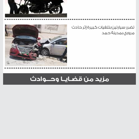
تضرر سيارتين بتلفيات كبيرة إثر حادث
مروري بمدينة حمد
مزيد من قضـايــا وحـــوادث