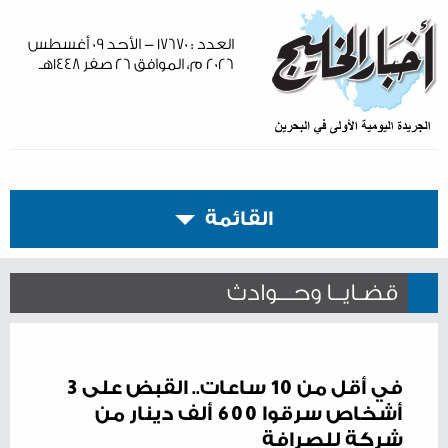
العدد : ١٧٦٧٠ - الأحد ٠٩ أغسطس
٢٠٢٦ م، الموافق ٢٦ صفر ١٤٤٨هـ
القائمة
قضـايــا وحـــوادث
في أقل من 10 ساعات.. القبض على 3
أشخاص سرقوا 600 ألف دينار من
شركة للصرافة