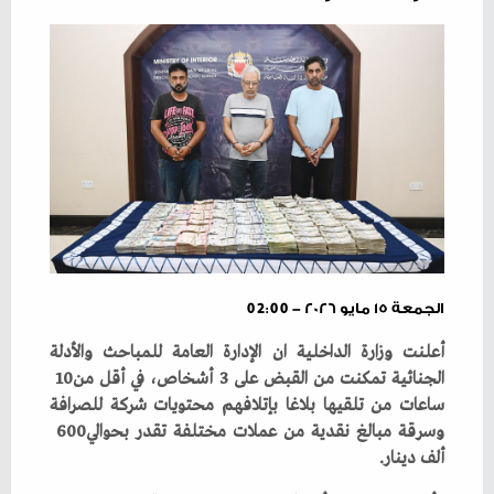
الجمعة ١٥ مايو ٢٠٢٦ - 02:00
‬الجنائية‭ ‬تمكنت‭ ‬من‭ ‬القبض‭ ‬على‭ ‬3‭ ‬أشخاص،‭ ‬في‭ ‬أقل‭ ‬من‭ ‬10‭
‬وسرقة‭ ‬مبالغ‭ ‬نقدية‭ ‬من‭ ‬عملات‭ ‬مختلفة‭ ‬تقدر‭ ‬بحوالي‭ ‬600‭
‬ألف‭ ‬دينار‭.‬