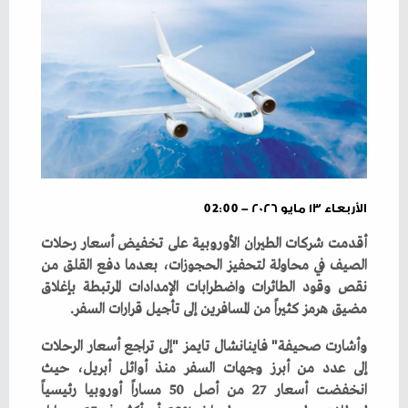
الأربعاء ١٣ مايو ٢٠٢٦ - 02:00
‬مضيق‭ ‬هرمز‭ ‬كثيراً‭ ‬من‭ ‬المسافرين‭ ‬إلى‭ ‬تأجيل‭ ‬قرارات‭ ‬السفر‭.‬