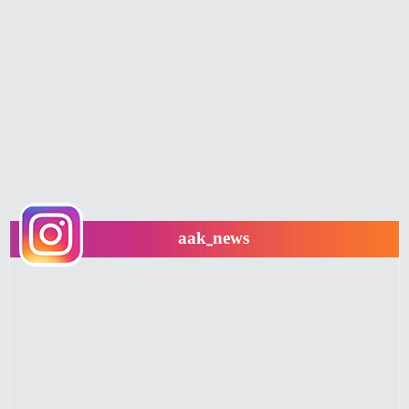
aak_news