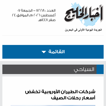
العدد : ١٧٦٦٨ - الجمعة ٠٧
أغسطس ٢٠٢٦ م، الموافق ٢٤
صفر ١٤٤٨هـ
القائمة
السياحي
شركات الطيران الأوروبية تخفض
أسعار رحلات الصيف