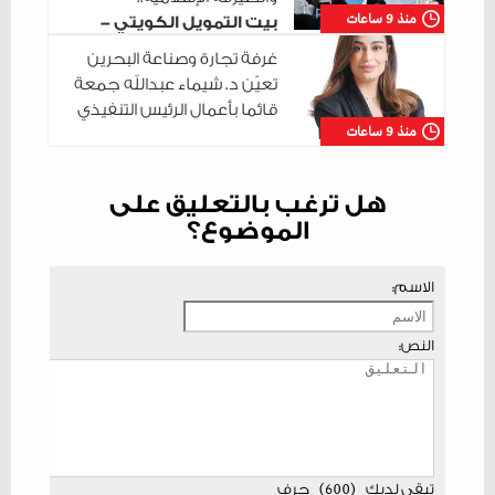
منذ 9 ساعات
بيت التمويل الكويتي -
البحرين يختتم سلسلة جلساته التدريبية في
غرفة تجارة وصناعة البحرين
مدينة شباب 2030
تعيّن د. شيماء عبدالله جمعة
قائما بأعمال الرئيس التنفيذي
منذ 9 ساعات
هل ترغب بالتعليق على
الموضوع؟
الاسم:
النص:
تبقى لديك
(
600
)
حرف