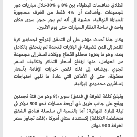
‬واحد‭ ‬في‭ ‬ساحة‭ ‬انتظار‭ ‬السيارات‭ ‬حتى‭ ‬يوم‭ ‬الاثنين‭.‬
‬المسافرين‭ ‬محدودي‭ ‬الميزانية‭.‬
‬الغرفة‭ ‬900‭ ‬دولار‭.‬