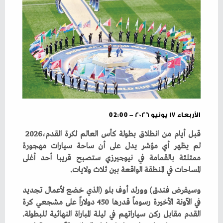
الأربعاء ١٧ يونيو ٢٠٢٦ - 02:00
قبل‭ ‬أيام‭ ‬من‭ ‬انطلاق‭ ‬بطولة‭ ‬كأس‭ ‬العالم‭ ‬لكرة‭ ‬القدم‭ ‬2026،‭
‬المساحات‭ ‬في‭ ‬المنطقة‭ ‬الواقعة‭ ‬بين‭ ‬ثلاث‭ ‬ولايات‭.‬
‬القدم‭ ‬مقابل‭ ‬ركن‭ ‬سياراتهم‭ ‬في‭ ‬ليلة‭ ‬المباراة‭ ‬النهائية‭ ‬للبطولة‭.