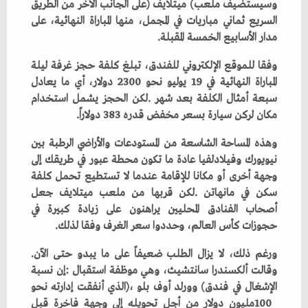
‬مدار‭ ‬الأسابيع‭ ‬الخمسة‭ ‬المقبلة‭.‬
‬مكان‭ ‬لركن‭ ‬سيارة‭ ‬بسعر‭ ‬مخفض‭ ‬قدره‭ ‬383‭ ‬دولاراً‭.‬
‬حجوزات‭ ‬كأس‭ ‬العالم،‭ ‬وحددوا‭ ‬سعر‭ ‬الغرف‭ ‬وفقا‭ ‬لذلك‭.‬
ورغم‭ ‬ذلك،‭ ‬لا‭ ‬يزال‭ ‬الطلب‭ ‬ضعيفاً‭ ‬على‭ ‬ما‭ ‬يبدو‭ ‬حتى‭ ‬الآن‭.