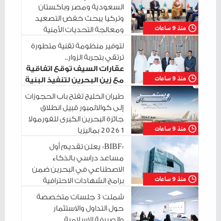
السعودية ومصر وباكستان
وتركيا يبحث خفض التصعيد
منذ 9 ساعات
ومعالجة التحديات الأمنية
الراهنة
لتوفير منظومة تقنية متطورة
ترتقي بتجربة الزوار..
عقارات السيف توقع اتفاقية
منذ 9 ساعات
مع زين البحرين لتنفيذ البنية
التحتية الرقمية
طيران الخليج تفتح باب الحجوزات
إلى كوالالمبور قبيل انطلاق
جائزة البحرين الكبرى للفورمولا
منذ 9 ساعات
1 2026 بماليزيا
«BIBF» يعلن تقديم أول
مساعد دراسي بالذكاء
الاصطناعي في البحرين ضمن
منذ 9 ساعات
برامج الشهادات الاحترافية
شملت 3 جلسات متخصصة
حول التداول والاستثمار
والصيرفة الإسلامية..