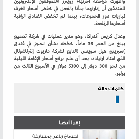
‬أسعارها‭ ‬المرتفعة‭.‬
‬يوليو‭.‬
كلمات دالة
إقرأ أيضاً
اجتماع رباعي بمشاركة