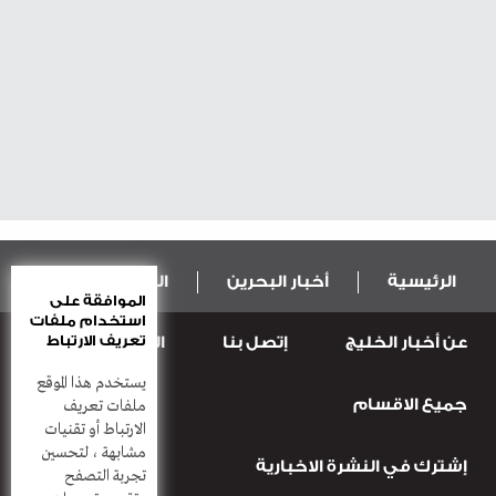
الرئيسية
أخبار البحرين
المال و الاقتصاد
الموافقة على
استخدام ملفات
تعريف الارتباط
عن أخبار الخليج
إتصل بنا
المطبعة
عربية ودولية
الرياضة
يستخدم هذا الموقع
جميع الاقسام
قضـايــا وحـــوادث
منوعات
أعمدة
ملفات تعريف
الارتباط أو تقنيات
مشابهة ، لتحسين
إشترك في النشرة الاخبارية
تجربة التصفح