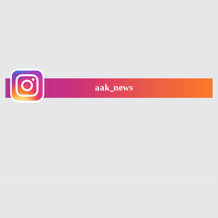
aak_news