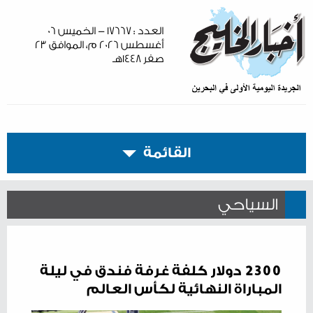
العدد : ١٧٦٦٧ - الخميس ٠٦
أغسطس ٢٠٢٦ م، الموافق ٢٣
صفر ١٤٤٨هـ
القائمة
السياحي
2300 دولار كلفة غرفة فندق في ليلة
المباراة النهائية لكأس العالم