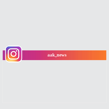
aak_news