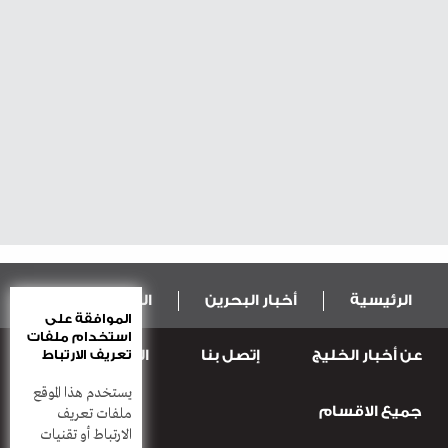
الرئيسية
أخبار البحرين
المال و الاقتصاد
الموافقة على
استخدام ملفات
عن أخبار الخليج
إتصل بنا
المطبعة
تعريف الارتباط
عربية ودولية
الرياضة
يستخدم هذا الموقع
جميع الاقسام
قضـايــا وحـــوادث
منوعات
أعمدة
ملفات تعريف
الارتباط أو تقنيات