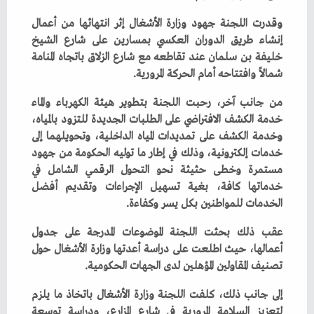
‬شمالاً‭ ‬وافتتاحه‭ ‬أمام‭ ‬الحركة‭ ‬المرورية‭.‬
‬الخدمات‭ ‬للمواطنين‭ ‬بكل‭ ‬يسر‭ ‬وكفاءة‭.‬
‬تصنيف‭ ‬المقاولين‭ ‬المؤهلين‭ ‬لدى‭ ‬الجهات‭ ‬الحكومية‭.‬