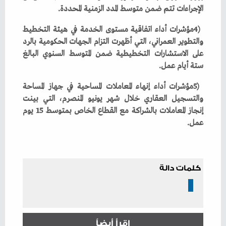
‬الإجراءات‭ ‬تتم‭ ‬ضمن‭ ‬متوسط‭ ‬المدد‭ ‬الزمنية‭ ‬المحددة‭.‬
‬ستة‭ ‬أيام‭ ‬عمل‭.‬
‬عمل‭.‬
كلمات دالة
إقرأ أيضاً