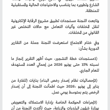
‬للمنطقة‭.‬
‬القانوني‭ ‬من‭ ‬المخلفات‭.‬
‬الدورية‭ ‬بشأن‭:‬
‬للعام‭ ‬الجاري‭.‬
‬الرخص‭ ‬يتم‭ ‬بمتوسط‭ ‬يومي‭ ‬عمل‭.‬