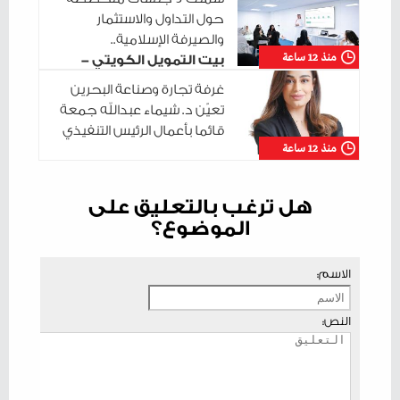
حول التداول والاستثمار
والصيرفة الإسلامية..
منذ 12 ساعة
بيت التمويل الكويتي -
البحرين يختتم سلسلة جلساته التدريبية في
غرفة تجارة وصناعة البحرين
مدينة شباب 2030
تعيّن د. شيماء عبدالله جمعة
قائما بأعمال الرئيس التنفيذي
منذ 12 ساعة
هل ترغب بالتعليق على
الموضوع؟
الاسم:
النص: