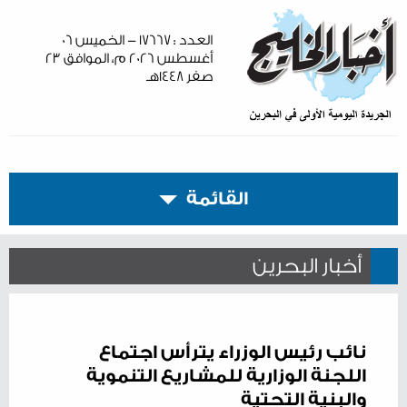
العدد : ١٧٦٦٧ - الخميس ٠٦
أغسطس ٢٠٢٦ م، الموافق ٢٣
صفر ١٤٤٨هـ
القائمة
أخبار البحرين
نائب رئيس الوزراء يترأس اجتماع
اللجنة الوزارية للمشاريع التنموية
والبنية التحتية