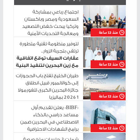
اجتماع رباعي بمشاركة
السعودية ومصر وباكستان
وتركيا يبحث خفض التصعيد
منذ 12 ساعة
ومعالجة التحديات الأمنية
الراهنة
لتوفير منظومة تقنية متطورة
ترتقي بتجربة الزوار..
عقارات السيف توقع اتفاقية
منذ 12 ساعة
مع زين البحرين لتنفيذ البنية
التحتية الرقمية
طيران الخليج تفتح باب الحجوزات
إلى كوالالمبور قبيل انطلاق
جائزة البحرين الكبرى للفورمولا
منذ 12 ساعة
1 2026 بماليزيا
«BIBF» يعلن تقديم أول
مساعد دراسي بالذكاء
الاصطناعي في البحرين ضمن
منذ 12 ساعة
برامج الشهادات الاحترافية
شملت 3 جلسات متخصصة