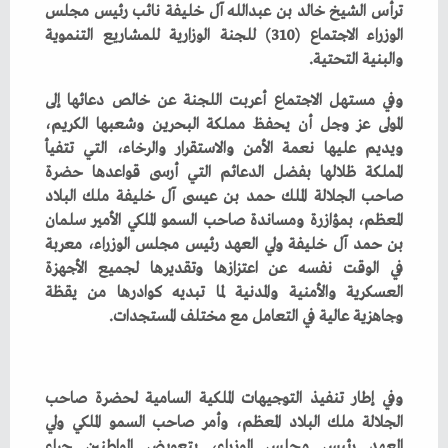
‬والبنية‭ ‬التحتية‭.‬
‬وجاهزية‭ ‬عالية‭ ‬في‭ ‬التعامل‭ ‬مع‭ ‬مختلف‭ ‬المستجدات‭.‬