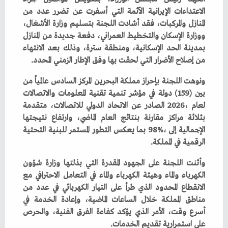
‬من‭ ‬إصلاح‭ ‬الأضرار‭ ‬التي‭ ‬لحقت‭ ‬بها‭ ‬وفق‭ ‬الإطار‭ ‬الزمني‭ ‬المحدد‭.‬
‬الرقمية‭ ‬في‭ ‬المملكة‭.‬
‬على‭ ‬استمرارية‭ ‬تقديم‭ ‬الخدمات‭.‬