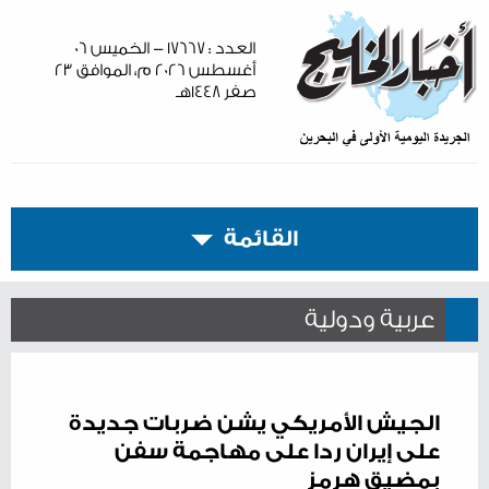
العدد : ١٧٦٦٧ - الخميس ٠٦
أغسطس ٢٠٢٦ م، الموافق ٢٣
صفر ١٤٤٨هـ
القائمة
عربية ودولية
الجيش الأمريكي يشن ضربات جديدة
على إيران ردا على مهاجمة سفن
بمضيق هرمز