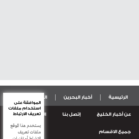
الرئيسية
أخبار البحرين
المال و الاقتصاد
الموافقة على
استخدام ملفات
تعريف الارتباط
عن أخبار الخليج
إتصل بنا
المطبعة
عربية ودولية
الرياضة
يستخدم هذا الموقع
جميع الاقسام
قضـايــا وحـــوادث
منوعات
أعمدة
ملفات تعريف
الارتباط أو تقنيات