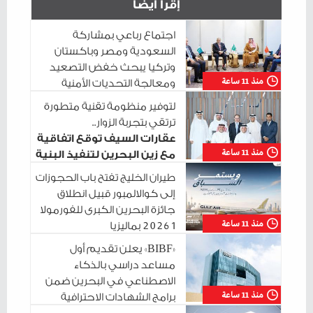
إقرأ أيضاً
اجتماع رباعي بمشاركة
السعودية ومصر وباكستان
وتركيا يبحث خفض التصعيد
منذ 11 ساعة
ومعالجة التحديات الأمنية
الراهنة
لتوفير منظومة تقنية متطورة
ترتقي بتجربة الزوار..
عقارات السيف توقع اتفاقية
منذ 11 ساعة
مع زين البحرين لتنفيذ البنية
التحتية الرقمية
طيران الخليج تفتح باب الحجوزات
إلى كوالالمبور قبيل انطلاق
جائزة البحرين الكبرى للفورمولا
منذ 11 ساعة
1 2026 بماليزيا
«BIBF» يعلن تقديم أول
مساعد دراسي بالذكاء
الاصطناعي في البحرين ضمن
منذ 11 ساعة
برامج الشهادات الاحترافية