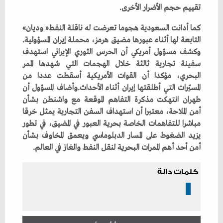
‬تقييم‭ ‬حجم‭ ‬الأضرار‭ ‬الأخرى‭.‬
كما‭ ‬أدانت‭ ‬السعودية‭ ‬هجوما‭ ‬تعرضت‭ ‬له‭ ‬ناقلة‭ ‬النفط‭ ‬‮«‬وديان‮»‬‭
‬التابعة‭ ‬لها‭ ‬أثناء‭ ‬عبورها‭ ‬مضيق‭ ‬هرمز،‭ ‬محملة‭ ‬إيران‭ ‬المسؤولية‭.
‬أمن‭ ‬أحد‭ ‬أهم‭ ‬الممرات‭ ‬البحرية‭ ‬لنقل‭ ‬النفط‭ ‬والغاز‭ ‬في‭ ‬العالم‭.‬
كلمات دالة