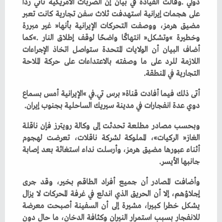
‬التجارية‭ ‬في‭ ‬المنطقة‭.‬
‬دوي‭ ‬عدة‭ ‬انفجارات‭ ‬في‭ ‬مدينة‭ ‬سيريك‭ ‬الساحلية‭ ‬بجنوب‭ ‬إيران‭.‬
‬جانبها‭ ‬الأيسر‭.‬