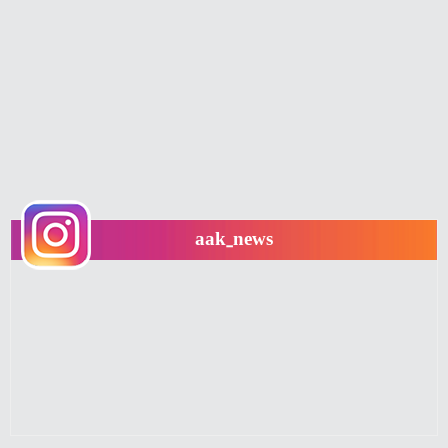
aak_news