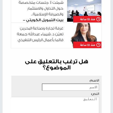
شملت 3 جلسات متخصصة
حول التداول والاستثمار
والصيرفة الإسلامية..
منذ 11 ساعة
بيت التمويل الكويتي -
البحرين يختتم سلسلة جلساته التدريبية في
غرفة تجارة وصناعة البحرين
مدينة شباب 2030
تعيّن د. شيماء عبدالله جمعة
قائما بأعمال الرئيس التنفيذي
منذ 11 ساعة
هل ترغب بالتعليق على
الموضوع؟
الاسم:
النص: