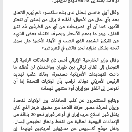
‬أو‭ ‬1‭.‬36‭ ‬بالمئة‭ ‬إلى‭ ‬69‭.‬48‭ ‬دولارا‭ ‬للبرميل‭.‬
‬تتجه‭ ‬بشكل‭ ‬متزايد‭ ‬نحو‭ ‬فائض‭ ‬في‭ ‬المعروض‮»‬‭.‬
‬تتوصل‭ ‬إلى‭ ‬اتفاق‭ ‬مع‭ ‬إيران‭ ‬أو‭ ‬‮«‬ستنهي‭ ‬المهمة‮»‬‭.‬
‬الإمدادات‭ ‬اليومية‭ ‬العالمية‭ ‬من‭ ‬النفط‭ ‬والغاز‭ ‬الطبيعي‭ ‬المسال‭.