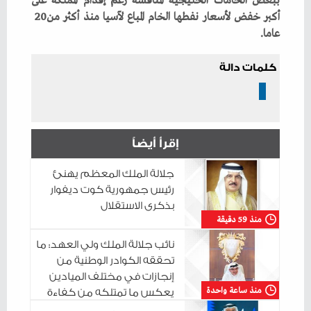
‬أكبر‭ ‬خفض‭ ‬لأسعار‭ ‬نفطها‭ ‬الخام‭ ‬المباع‭ ‬لآسيا‭ ‬منذ‭ ‬أكثر‭ ‬من‭ ‬20‭
‬عاما‭.‬
كلمات دالة
إقرأ أيضاً
جلالة الملك المعظم يهنئ
رئيس جمهورية كوت ديفوار
بذكرى الاستقلال
منذ 59 دقيقة
نائب جلالة الملك ولي العهد: ما
تحققه الكوادر الوطنية من
إنجازات في مختلف الميادين
منذ ساعة واحدة
يعكس ما تمتلكه من كفاءة
واقتدار وما تتحلى به من روح المبادرة والمسؤولية