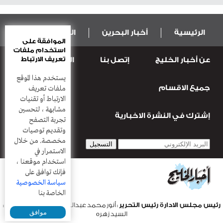
الرئيسية
أخبار البحرين
المال و الاقتصاد
الموافقة على
استخدام ملفات
تعريف الارتباط
عن أخبار الخليج
إتصل بنا
المطبعة
عربية ودولية
الرياضة
يستخدم هذا الموقع
جميع الاقسام
قضـايــا وحـــوادث
منوعات
أعمدة
ملفات تعريف
الارتباط أو تقنيات
مشابهة ، لتحسين
إشترك في النشرة الاخبارية
تجربة التصفح
وتقديم توصيات
مخصصة. من خلال
الاستمرار في
استخدام موقعنا ،
فإنك توافق على
سياسة الخصوصية
الخاصة بنا
رئيس مجلس الادارة رئيس التحرير
: أنور محمد عبدالرحمن |
مدير التحرير
:
موافق
السيد زهره