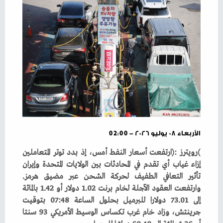
الأربعاء ٠٨ يوليو ٢٠٢٦ - 02:00
‬تأثير‭ ‬التعافي‭ ‬الطفيف‭ ‬لحركة‭ ‬الشحن‭ ‬عبر‭ ‬مضيق‭ ‬هرمز‭.