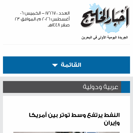
العدد : ١٧٦٦٧ - الخميس ٠٦
أغسطس ٢٠٢٦ م، الموافق ٢٣
صفر ١٤٤٨هـ
القائمة
عربية ودولية
النفط يرتفع وسط توتر بين أمريكا
وإيران