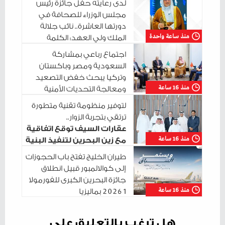
لدى رعايته حفل جائزة رئيس
مجلس الوزراء للصحافة في
دورتها العاشرة.. نائب جلالة
منذ ساعة واحدة
الملك ولي العهد: الكلمة
الوطنية المسؤولة قوةٌ وثباتٌ في مواجهة التحديات
اجتماع رباعي بمشاركة
السعودية ومصر وباكستان
وتركيا يبحث خفض التصعيد
منذ 16 ساعة
ومعالجة التحديات الأمنية
الراهنة
لتوفير منظومة تقنية متطورة
ترتقي بتجربة الزوار..
عقارات السيف توقع اتفاقية
منذ 16 ساعة
مع زين البحرين لتنفيذ البنية
التحتية الرقمية
طيران الخليج تفتح باب الحجوزات
إلى كوالالمبور قبيل انطلاق
جائزة البحرين الكبرى للفورمولا
منذ 16 ساعة
1 2026 بماليزيا
هل ترغب بالتعليق على