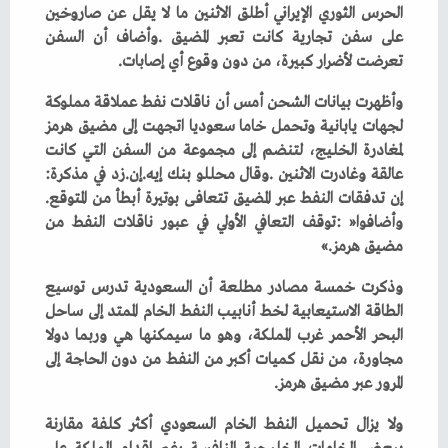
‬تعرضت‭ ‬لأضرار‭ ‬كبيرة،‭ ‬من‭ ‬دون‭ ‬وقوع‭ ‬أي‭ ‬إصابات‭.‬
‬عالقة‭ ‬وغادرت‭ ‬الاثنين‭. ‬وقال‭ ‬محللو‭ ‬بنك‭ ‬إيه‭.‬إن‭.‬زد‭ ‬في‭ ‬مذكرة‭:
‬إن‭ ‬تدفقات‭ ‬النفط‭ ‬عبر‭ ‬المضيق‭ ‬تتعافى‭ ‬بوتيرة‭ ‬أبطأ‭ ‬من‭ ‬المتوقع‭.
‬مضيق‭ ‬هرمز‮»‬‭.‬
‬المرور‭ ‬عبر‭ ‬مضيق‭ ‬هرمز‭. ‬