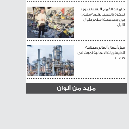
جامعو القمامة يستعيدون
تذكرة يانصيب بقيمة مليون
يورو بعد بحث استمر طوال
الليل
رجل أعمال ألماني: صناعة
الكيماويات الألمانية تموت في
صمت
مزيد من ألوان