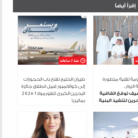
إقرأ أيضاً
منذ 7 ساعات
مة تقنية متطورة
طيران الخليج تفتح باب الحجوزات
الزوار..
إلى كوالالمبور قبيل انطلاق جائزة
يف توقع اتفاقية
البحرين الكبرى للفورمولا 1 2026
رين لتنفيذ البنية
بماليزيا
رقمية