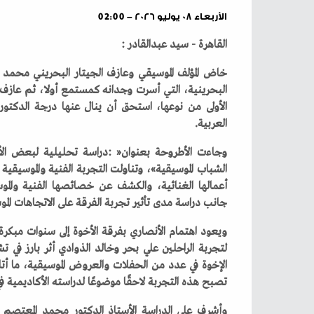
الأربعاء ٠٨ يوليو ٢٠٢٦ - 02:00
القاهرة‭ - ‬سيد‭ ‬عبدالقادر‭:‬‮ ‬
‬العربية‭.‬
‬جانب‭ ‬دراسة‭ ‬مدى‭ ‬تأثير‭ ‬تجربة‭ ‬الفرقة‭ ‬على‭ ‬الاتجاهات‭ ‬الموسيقية‭ ‬لدى‭ ‬الشباب‭ ‬البحريني‭.‬
‬تصبح‭ ‬هذه‭ ‬التجربة‭ ‬لاحقًا‭ ‬موضوعًا‭ ‬لدراسته‭ ‬الأكاديمية‭ ‬في‭ ‬مرحلة‭ ‬الدكتوراه‭.‬