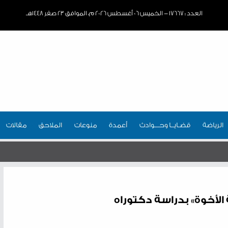
العدد : ١٧٦٦٧ - الخميس ٠٦ أغسطس ٢٠٢٦ م، الموافق ٢٣ صفر ١٤٤٨هـ
الرياضة
قضـايــا وحـــوادث
أعمدة
منوعات
الملاحق
مقالات
لأخوة» بدراسة دكتوراه