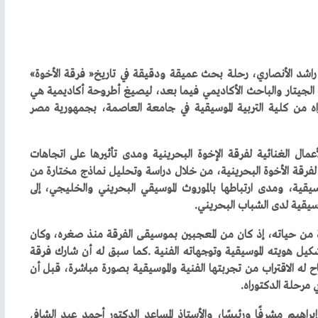
خاض‭ ‬المؤلف‭ ‬الموسيقي‭ ‬وعازف‭ ‬الجيتار‭ ‬البحريني‭ ‬محمد‭ ‬راشد‭ ‬الأنصاري،‭ ‬رحلة‭ ‬بحث‭ ‬عميقة‭ ‬ودقيقة‭ ‬في‭ ‬تاريخ‭ ‬‮«‬فرقة‭ ‬الأخوة‮»‬‭