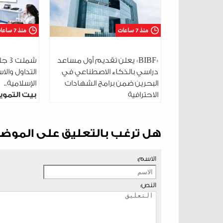
منذ 7 ساعات
منذ 7 ساعات
«BIBF» يعلن تقديم أول مساعد
شمل
دراسي بالذكاء الاصطناعي في
التداول والا
البحرين ضمن برامج الشهادات
الإسلامية..
الاحترافية
بيت التموي
البحرين ي
جلساته الت
شباب 2030
هل ترغب بالتعليق على الموض
الاسم:
النص: