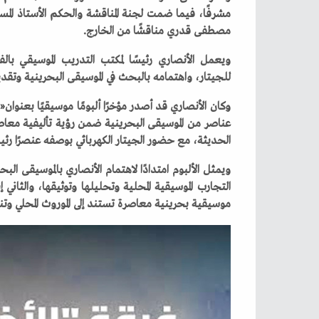
‬مصطفى‭ ‬قدري‭ ‬مناقشًا‭ ‬من‭ ‬الخارج‭.‬
‬للجيتار،‭ ‬واهتمامه‭ ‬بالبحث‭ ‬في‭ ‬الموسيقى‭ ‬البحرينية‭ ‬وتقديمها‭ ‬في‭ ‬سياقات‭ ‬فنية‭ ‬معاصرة‭.‬
‬الحديثة،‭ ‬مع‭ ‬حضور‭ ‬الجيتار‭ ‬الكهربائي‭ ‬بوصفه‭ ‬عنصرًا‭ ‬رئيسيًا‭ ‬في‭ ‬التكوين‭ ‬الموسيقي‭ ‬للأعمال‭.‬
‬موسيقية‭ ‬بحرينية‭ ‬معاصرة‭ ‬تستند‭ ‬إلى‭ ‬الموروث‭ ‬المحلي‭ ‬وتنفتح‭ ‬في‭ ‬الوقت‭ ‬ذاته‭ ‬على‭ ‬أساليب‭ ‬موسيقية‭ ‬حديثة‭.‬