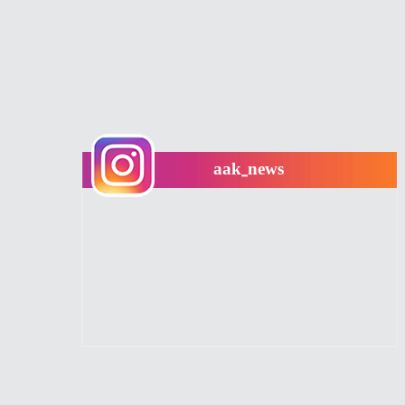
aak_news