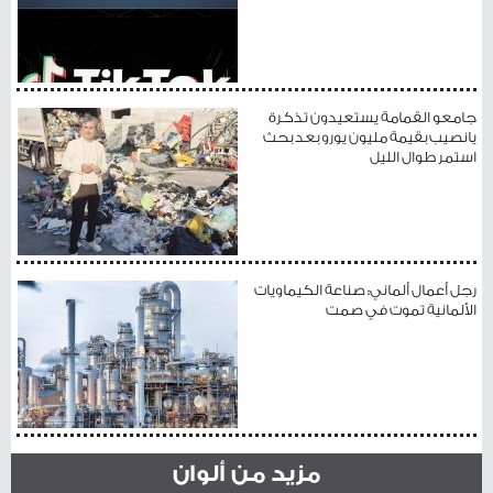
جامعو القمامة يستعيدون تذكرة
يانصيب بقيمة مليون يورو بعد بحث
استمر طوال الليل
رجل أعمال ألماني: صناعة الكيماويات
الألمانية تموت في صمت
مزيد من ألوان