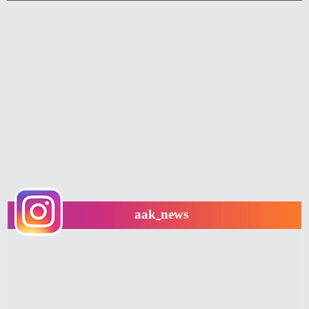
aak_news