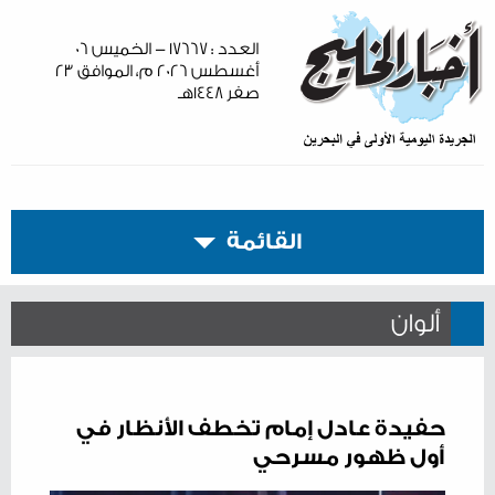
العدد : ١٧٦٦٧ - الخميس ٠٦
أغسطس ٢٠٢٦ م، الموافق ٢٣
صفر ١٤٤٨هـ
القائمة
ألوان
حفيدة عادل إمام تخطف الأنظار في
أول ظهور مسرحي