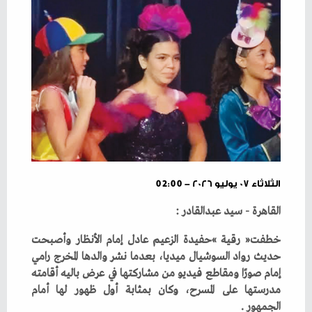
الثلاثاء ٠٧ يوليو ٢٠٢٦ - 02:00
القاهرة‭ - ‬سيد‭ ‬عبدالقادر‭:‬‮ ‬
‬الجمهور‭.‬‮ ‬