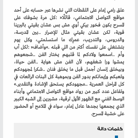
‬كل‭ ‬المراحل‭ ‬العمرية‭.. ‬مجهودكم‭ ‬يستحق‭ ‬الإشادة‭ ‬والتقدير‮»‬‭.
‬على‭ ‬خشبة‭ ‬المسرح‭.‬
كلمات دالة