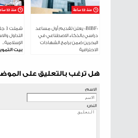
منذ 12 ساعة
منذ 12 ساعة
«BIBF» يعلن تقديم أول مساعد
شمل
دراسي بالذكاء الاصطناعي في
التداول والا
البحرين ضمن برامج الشهادات
الإسلامية..
الاحترافية
بيت التموي
البحرين ي
جلساته الت
شباب 2030
هل ترغب بالتعليق على الموض
الاسم:
النص: