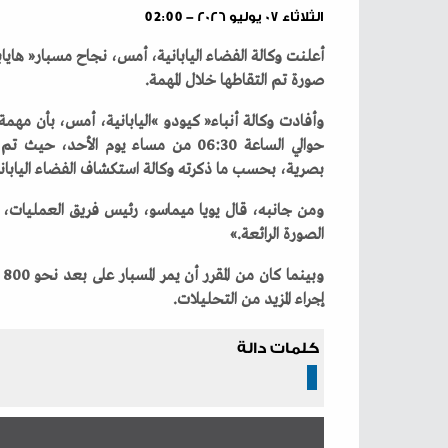
الثلاثاء ٠٧ يوليو ٢٠٢٦ - 02:00
‬صورة‭ ‬تم‭ ‬التقاطها‭ ‬خلال‭ ‬المهمة‭. ‬
‬بصرية،‭ ‬بحسب‭ ‬ما‭ ‬ذكرته‭ ‬وكالة‭ ‬استكشاف‭ ‬الفضاء‭ ‬اليابانية‭. ‬
‬الصورة‭ ‬الرائعة‮»‬‭. ‬
‬إجراء‭ ‬المزيد‭ ‬من‭ ‬التحليلات‭. ‬
كلمات دالة