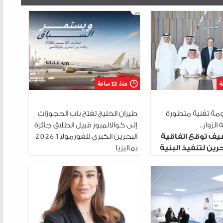
منذ 12 ساعة
مة تقنية متطورة
طيران الخليج تفتح باب الحجوزات
الزوار..
إلى كوالالمبور قبيل انطلاق جائزة
يف توقع اتفاقية
البحرين الكبرى للفورمولا 1 2026
رين لتنفيذ البنية
بماليزيا
رقمية