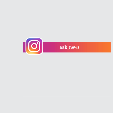
aak_news