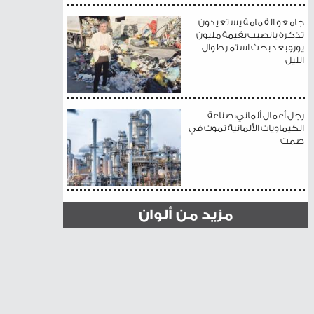
جامعو القمامة يستعيدون
تذكرة يانصيب بقيمة مليون
يورو بعد بحث استمر طوال
الليل
رجل أعمال ألماني: صناعة
الكيماويات الألمانية تموت في
صمت
مزيد من ألوان