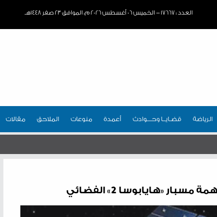
العدد : ١٧٦٦٧ - الخميس ٠٦ أغسطس ٢٠٢٦ م، الموافق ٢٣ صفر ١٤٤٨هـ
الرياضة
قضـايــا وحـــوادث
أعمدة
منوعات
الملاحق
مقالات
سبار «هايابوسا 2» الفضائي