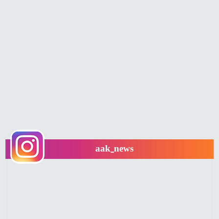
aak_news