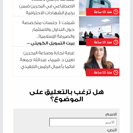
الاصطناعي في البحرين ضمن
منذ 13 ساعة
برامج الشهادات الاحترافية
شملت 3 جلسات متخصصة
حول التداول والاستثمار
والصيرفة الإسلامية..
منذ 13 ساعة
بيت التمويل الكويتي -
البحرين يختتم سلسلة جلساته التدريبية في
غرفة تجارة وصناعة البحرين
مدينة شباب 2030
تعيّن د. شيماء عبدالله جمعة
قائما بأعمال الرئيس التنفيذي
منذ 13 ساعة
هل ترغب بالتعليق على
الموضوع؟
الاسم:
النص: