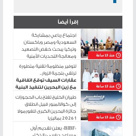
إقرأ أيضاً
اجتماع رباعي بمشاركة
السعودية ومصر وباكستان
وتركيا يبحث خفض التصعيد
منذ 13 ساعة
ومعالجة التحديات الأمنية
الراهنة
لتوفير منظومة تقنية متطورة
ترتقي بتجربة الزوار..
عقارات السيف توقع اتفاقية
منذ 13 ساعة
مع زين البحرين لتنفيذ البنية
التحتية الرقمية
طيران الخليج تفتح باب الحجوزات
إلى كوالالمبور قبيل انطلاق
جائزة البحرين الكبرى للفورمولا
منذ 13 ساعة
1 2026 بماليزيا
«BIBF» يعلن تقديم أول
مساعد دراسي بالذكاء