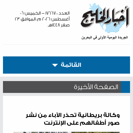
العدد : ١٧٦٦٧ - الخميس ٠٦
أغسطس ٢٠٢٦ م، الموافق ٢٣
صفر ١٤٤٨هـ
القائمة
الصفحة الأخيرة
وكالة بريطانية تحذر الآباء من نشر
صور أطفالهم على الإنترنت