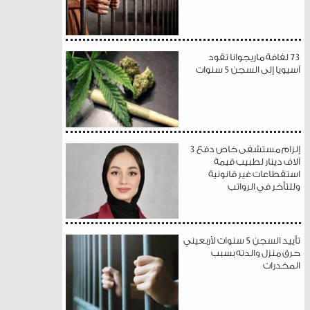
73 لفافة ماريجوانا تقود
آسيويا إلى السجن 5 سنوات
إلزام مستشفى خاص دفع 3
آلاف دينار لطبيب قيمة
استقطاعات غير قانونية
وللتأخر في الرواتب
تأييد السجن 5 سنوات لأربعيني
حرق منزل والدته بسبب
المخدرات