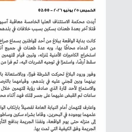
الخميس ٢٥ يونيو ٢٠٢٦ - 02:00
‬قتلا‭ ‬آخر‭ ‬بعدة‭ ‬طعنات‭ ‬بسكين‭ ‬بسبب‭ ‬خلافات‭ ‬في‭ ‬بلدهم‭ ‬منذ‭ ‬12‭ ‬عاما‭.‬
‬سقط‭ ‬أرضًا،‭ ‬واستمرّا‭ ‬في‭ ‬توجيه‭ ‬الضربات‭ ‬اليه،‭ ‬ثم‭ ‬فرا‭ ‬من‭ ‬المكان‭.‬
‬ساعات‭ ‬تم‭ ‬القبض‭ ‬عليهما‭ ‬على‭ ‬جسر‭ ‬الملك‭ ‬فهد‭ ‬أثناء‭ ‬محاولة‭ ‬الهرب‭ ‬مع‭ ‬سائق‭ ‬سيارة‭ ‬توصيل‭ ‬لم‭ ‬يكن‭ ‬على‭ ‬علم‭ ‬بما‭ ‬ارتكباه‭.‬
‬الجريمة‭ ‬وفق‭ ‬الكيفية‭ ‬التي‭ ‬تمت‭ ‬بها‭.‬