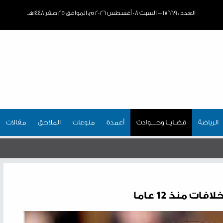
العدد : ١٧٦٦٩ - السبت ٠٨ أغسطس ٢٠٢٦ م، الموافق ٢٥ صفر ١٤٤٨هـ
الرياضة
قضـايــا وحـــوادث
أعمدة
منوعات
الملاحق
مقالات
ات منذ 12 عاما