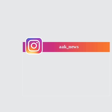
aak_news