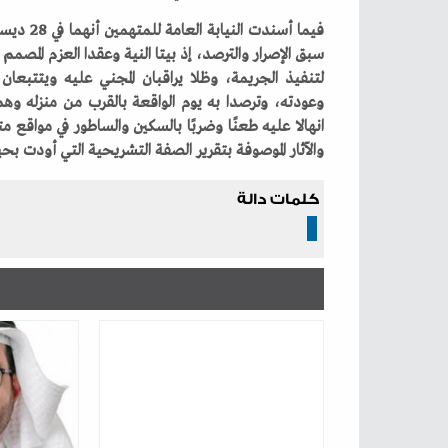
‬والآثار‭ ‬الموصوفة‭ ‬بتقرير‭ ‬الصفة‭ ‬التشريحية‭ ‬التي‭ ‬أودت‭ ‬بحياته،‭ ‬على‭ ‬النحو‭ ‬المبين‭ ‬بالتحقيقات‭.‬
كلمات دالة