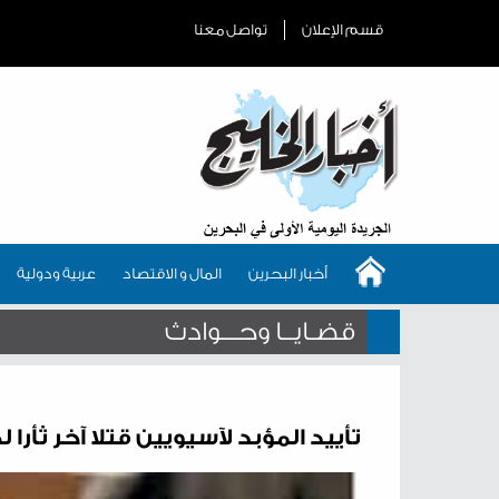
قسم الإعلان
تواصل معنا
أخبار البحرين
المال و الاقتصاد
عربية ودولية
قضـايــا وحـــوادث
تأييد المؤبد لآسيويين قتلا آخر ثأرا لخلاف