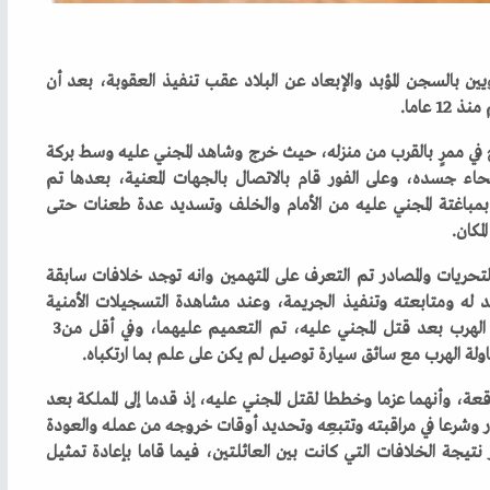
‬والاستماع‭ ‬لأحد‭ ‬المارة‭ ‬الذي‭ ‬صادف‭ ‬رؤية‭ ‬المتهمين‭ ‬خلال‭ ‬الهرب‭ ‬بعد‭ ‬قتل‭ ‬المجني‭ ‬عليه،‭ ‬تم‭ ‬التعميم‭ ‬عليهما،‭ ‬وفي‭ ‬أقل‭ ‬من‭ ‬3‭