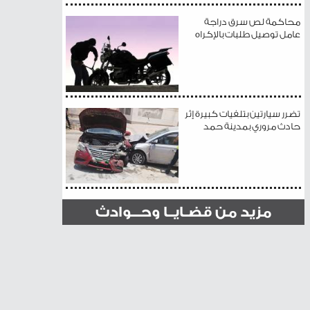
محاكمة لص سرق دراجة
عامل توصيل طلبات بالإكراه
تضرر سيارتين بتلفيات كبيرة إثر
حادث مروري بمدينة حمد
مزيد من قضـايــا وحـــوادث